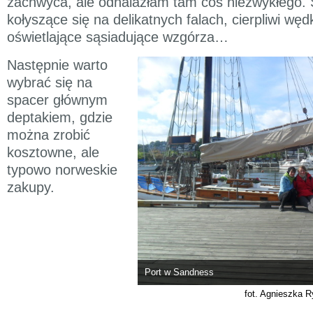
zachwyca, ale odnalazłam tam coś niezwykłego. 
kołyszące się na delikatnych falach, cierpliwi węd
oświetlające sąsiadujące wzgórza…
Następnie warto
wybrać się na
spacer głównym
deptakiem, gdzie
można zrobić
kosztowne, ale
typowo norweskie
zakupy.
Port w Sandness
fot. Agnieszka 