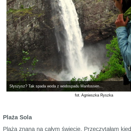
Słyszysz? Tak spada woda z wodospadu Manfossen...
fot. Agnieszka Ryszka
Plaża Sola
Plaża znana na całym świecie. Przeczytałam kied