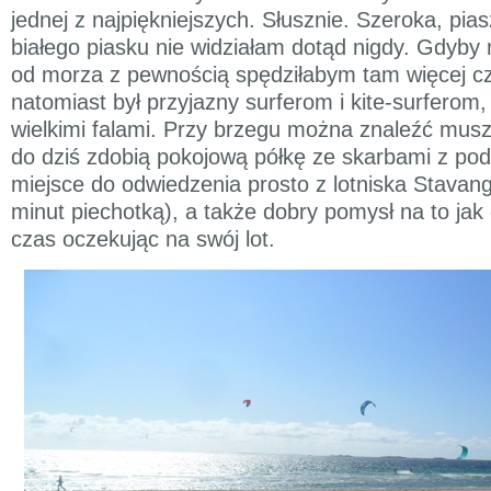
jednej z najpiękniejszych. Słusznie. Szeroka, pia
białego piasku nie widziałam dotąd nigdy. Gdyby n
od morza z pewnością spędziłabym tam więcej cz
natomiast był przyjazny surferom i kite-surferom, 
wielkimi falami. Przy brzegu można znaleźć muszl
do dziś zdobią pokojową półkę ze skarbami z podr
miejsce do odwiedzenia prosto z lotniska Stavang
minut piechotką), a także dobry pomysł na to jak
czas oczekując na swój lot.