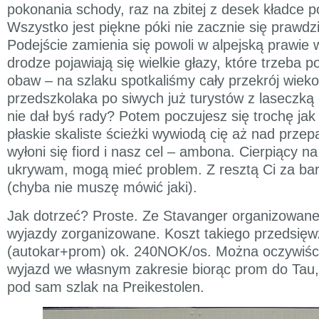
pokonania schody, raz na zbitej z desek kładce
Wszystko jest piękne póki nie zacznie się prawd
Podejście zamienia się powoli w alpejską prawie
drodze pojawiają się wielkie głazy, które trzeba 
obaw – na szlaku spotkaliśmy cały przekrój wiek
przedszkolaka po siwych już turystów z laseczką 
nie dał byś rady? Potem poczujesz się trochę jak
płaskie skaliste ścieżki wywiodą cię aż nad przep
wyłoni się fiord i nasz cel – ambona. Cierpiący na 
ukrywam, mogą mieć problem. Z resztą Ci za ba
(chyba nie muszę mówić jaki).
Jak dotrzeć? Proste. Ze Stavanger organizowane
wyjazdy zorganizowane. Koszt takiego przedsięw
(autokar+prom) ok. 240NOK/os. Można oczywiśc
wyjazd we własnym zakresie biorąc prom do Tau
pod sam szlak na Preikestolen.