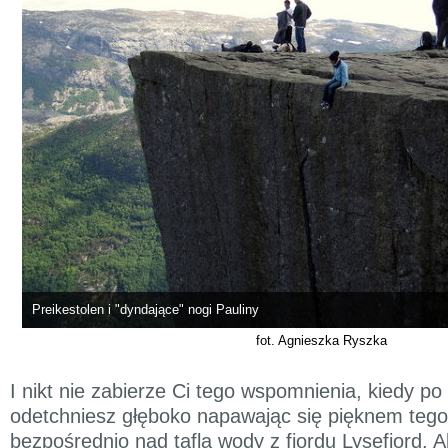
Preikestolen i "dyndające" nogi Pauliny
fot. Agnieszka Ryszka
I nikt nie zabierze Ci tego wspomnienia, kiedy po
odetchniesz głęboko napawając się pięknem teg
bezpośrednio nad taflą wody z fiordu Lysefjord. A