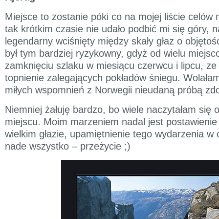
Miejsce to zostanie póki co na mojej liście celów
tak krótkim czasie nie udało podbić mi się góry, n
legendarny wciśnięty między skały głaz o objętoś
był tym bardziej ryzykowny, gdyż od wielu miejs
zamknięciu szlaku w miesiącu czerwcu i lipcu, z
topnienie zalegających pokładów śniegu. Wolałam
miłych wspomnień z Norwegii nieudaną próbą zdo
Niemniej żałuję bardzo, bo wiele naczytałam się
miejscu. Moim marzeniem nadal jest postawienie 
wielkim głazie, upamiętnienie tego wydarzenia w 
nade wszystko – przeżycie ;)