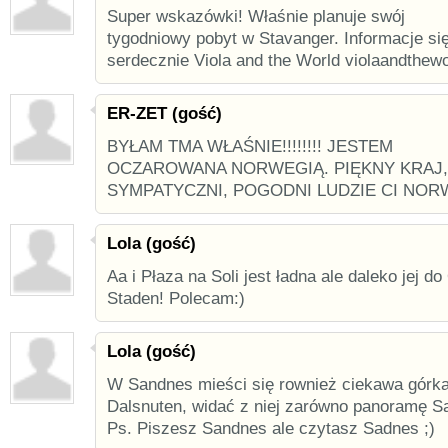
Super wskazówki! Właśnie planuje swój
tygodniowy pobyt w Stavanger. Informacje si
serdecznie Viola and the World violaandthew
ER-ZET (gość)
BYŁAM TMA WŁAŚNIE!!!!!!!! JESTEM
OCZAROWANA NORWEGIĄ. PIĘKNY KRAJ
SYMPATYCZNI, POGODNI LUDZIE CI NOR
Lola (gość)
Aa i Płaza na Soli jest ładna ale daleko jej d
Staden! Polecam:)
Lola (gość)
W Sandnes mieści się rownież ciekawa górk
Dalsnuten, widać z niej zarówno panoramę Sa
Ps. Piszesz Sandnes ale czytasz Sadnes ;)