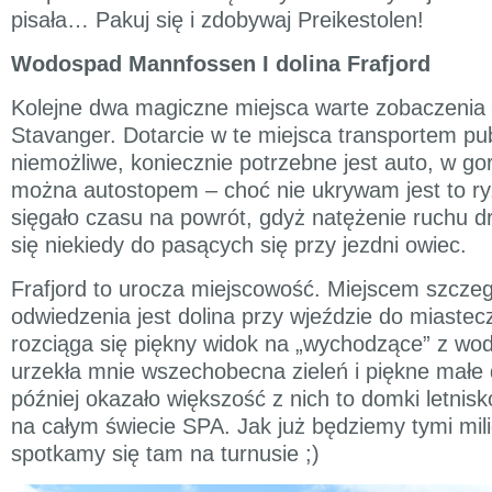
pisała… Pakuj się i zdobywaj Preikestolen!
Wodospad Mannfossen I dolina Frafjord
Kolejne dwa magiczne miejsca warte zobaczenia 
Stavanger. Dotarcie w te miejsca transportem pub
niemożliwe, koniecznie potrzebne jest auto, w g
można autostopem – choć nie ukrywam jest to ry
sięgało czasu na powrót, gdyż natężenie ruchu 
się niekiedy do pasących się przy jezdni owiec.
Frafjord to urocza miejscowość. Miejscem szcze
odwiedzenia jest dolina przy wjeździe do miastec
rozciąga się piękny widok na „wychodzące” z wod
urzekła mnie wszechobecna zieleń i piękne małe 
później okazało większość z nich to domki letnis
na całym świecie SPA. Jak już będziemy tymi mil
spotkamy się tam na turnusie ;)