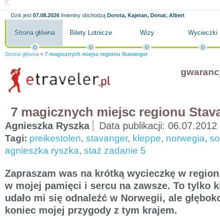
Dziś jest
07.08.2026
Imieniny obchodzą
Dorota, Kajetan, Donat, Albert
Strona główna
Bilety Lotnicze
Wizy
Wycieczki
Strona główna
»
7 magicznych miejsc regionu Stavanger
gwaranc
7 magicznych miejsc regionu Stav
Agnieszka Ryszka
Data publikacji:
06.07.2012
Tagi:
preikestolen
,
stavanger
,
kleppe
,
norwegia
,
so
agnieszka ryszka
,
staż zadanie 5
Zapraszam was na krótką wycieczkę w region,
w mojej pamięci i sercu na zawsze. To tylko k
udało mi się odnaleźć w Norwegii, ale głęboko
koniec mojej przygody z tym krajem.