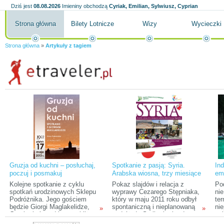
Dziś jest
08.08.2026
Imieniny obchodzą
Cyriak, Emilian, Sylwiusz, Cyprian
Strona główna
Bilety Lotnicze
Wizy
Wycieczki
Strona główna
»
Artykuły z tagiem
Gruzja od kuchni – posłuchaj,
Spotkanie z pasją: Syria.
In
poczuj i posmakuj
Arabska wiosna, trzy miesiące
em
po wybuchu okiem Cezarego
Kolejne spotkanie z cyklu
Pokaz slajdów i relacja z
Po
Stępniaka
spotkań urodzinowych Sklepu
wyprawy Cezarego Stępniaka,
nie
Podróżnika. Jego gościem
który w maju 2011 roku odbył
te
będzie Giorgi Maglakelidze,
spontaniczną i nieplanowaną
nie
»
»
Gruzin, który od lat przybliża
podróż do Syrii – kraju, do
ani
Polakom tajniki gruzińskiej
którego przez Tunezję, Egipt,
do