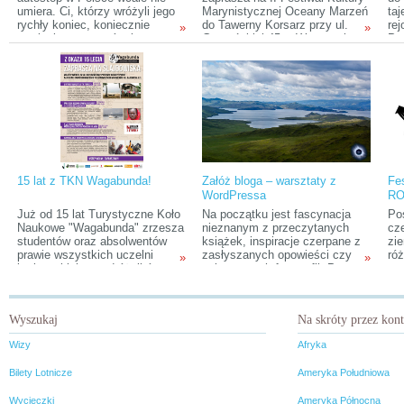
umiera. Ci, którzy wróżyli jego
Marynistycznej Oceany Marzeń
ta
rychły koniec, koniecznie
do Tawerny Korsarz przy ul.
rej
»
»
powinni przeczytać tekst o
Gostyńskiej 45 w Warszawie.
Pr
organizowanym już po raz
Festiwal odbędzie się w dniach
mi
czwarty Rajdzie
8-10 marca 2013 r.
uch
Autostopowiczów
wy
PoliMacedonia.
pow
kil
dzi
opo
To
eks
Str
15 lat z TKN Wagabunda!
Załóż bloga – warsztaty z
Fe
WordPressa
RO
Już od 15 lat Turystyczne Koło
Na początku jest fascynacja
Po
Naukowe "Wagabunda" zrzesza
nieznanym z przeczytanych
cz
studentów oraz absolwentów
książek, inspiracje czerpane z
zie
prawie wszystkich uczelni
zasłyszanych opowieści czy
ró
»
»
krakowskich – podróżników,
zobaczonych fotografii. Potem
pasjonatów i marzycieli. To, co
kiełkuje myśl... a może by tak
nas wyróżnia to wielka pasja do
przeżyć to osobiście? I tak
podróży oraz poznawania
pojawiają się pomysły na
Wyszukaj
Na skróty przez kon
świata takiego, jaki istnieje
podróże, zarówno te bliskie, jak
poza uczęszczanymi szlakami,
i dalekie. Poznawanie nowych
Wizy
Afryka
zamieszkanego przez
ludzi, nowych miejsc, kultur.
niezwykłych ludzi o ciekawych
Poznawanie siebie w nowym
Bilety Lotnicze
Ameryka Południowa
kulturach i zwyczajach.
otoczeniu i w niecodziennych,
często zaskakujących
Wycieczki
Ameryka Północna
sytuacjach. Setki przebytych