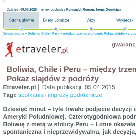
Dziś jest
09.08.2026
Imieniny obchodzą
Romuald, Roman, Irena, Domicjan
Strona główna
Bilety Lotnicze
Wizy
Wycieczki
Strona główna
»
Boliwia, Chile i Peru – między trzema stolicami. Pokaz slajdów z po
gwaranc
Boliwia, Chile i Peru – między trze
Pokaz slajdów z podróży
Etraveler.pl
Data publikacji:
05.04.2015
Tagi:
spotkania i imprezy podróżnicze
Dziesięć minut – tyle trwało podjęcie decyzji
Ameryki Południowej. Czterotygodniowa podró
Boliwię z metą w stolicy Peru – Limie okazała
spontaniczna i nieprzewidywalna, jak decyzja