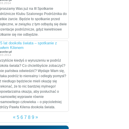
.03.2014
celem są Stany
Zjednoczone, które
praszamy Was już na III Spotkanie
zamierzają przejechać
dróżnicze Klubu Szalonego Podróżnika do
wzdłuż i wszerz w
elkie żarcie. Będzie to spotkanie przed
trakcie dwumiesięcznej
iąteczne, w związku z tym odbędą się dwie
eskapady.
ezentacje podróżnicze, gdyż kwietniowe
otkanie się nie odbędzie.
5 lat dookoła świata – spotkanie z
włem Kilenem
aveler.pl
.03.2014
rzyliście kiedyś o wyruszeniu w podróż
okoła świata? Co chcielibyście zobaczyć?
kie państwa odwiedzić? Wydaje Wam się,
 taka podróż to nierealny i odległy pomysł?
ż niedługo będziecie mieli okazję się
zekonać, że to nic bardziej mylnego!
epowtarzalna okazja, aby posłuchać o
esamowitej wyprawie równie
esamowitego człowieka – o pięcioletniej
dróży Pawła Kilena dookoła świata.
«
»
5
6
7
8
9