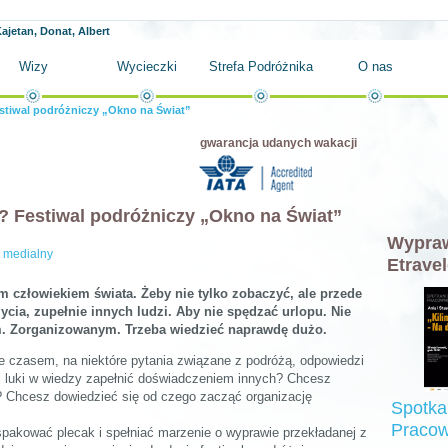
ajetan, Donat, Albert
Wizy
Wycieczki
Strefa Podróżnika
O nas
tiwal podróżniczy „Okno na Świat”
gwarancja udanych wakacji
 Festiwal podróżniczy „Okno na Świat”
Wypraw
t medialny
Etravel
m człowiekiem świata. Żeby nie tylko zobaczyć, ale przede
cia, zupełnie innych ludzi. Aby nie spędzać urlopu. Nie
m. Zorganizowanym. Trzeba wiedzieć naprawdę dużo.
 czasem, na niektóre pytania związane z podróżą, odpowiedzi
iej luki w wiedzy zapełnić doświadczeniem innych? Chcesz
 Chcesz dowiedzieć się od czego zacząć organizację
Spotka
Pracow
 spakować plecak i spełniać marzenie o wyprawie przekładanej z