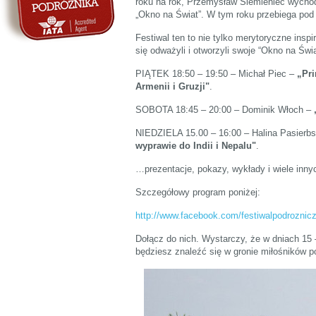
roku na rok, Przemysław Siemieniec wychodz
„Okno na Świat”. W tym roku przebiega pod
Festiwal ten to nie tylko merytoryczne insp
się odważyli i otworzyli swoje “Okno na Św
PIĄTEK 18:50 – 19:50 – Michał Piec –
„Pri
Armenii i Gruzji"
.
SOBOTA 18:45 – 20:00 – Dominik Włoch –
NIEDZIELA 15.00 – 16:00 – Halina Pasierbs
wyprawie do Indii i Nepalu"
.
…prezentacje, pokazy, wykłady i wiele inny
Szczegółowy program poniżej:
http://www.facebook.com/festiwalpodroznic
Dołącz do nich. Wystarczy, że w dniach 15
będziesz znaleźć się w gronie miłośników p