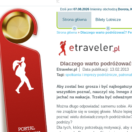
Dziś jest
07.08.2026
Imieniny obchodzą
Dorota, K
Strona główna
Bilety Lotnicze
Strona główna
»
Dlaczego warto podróżować? Fes
Dlaczego warto podróżować?
Etraveler.pl
Data publikacji:
13.02.2013
Tagi:
spotkania i imprezy podróżnicze
,
patrona
Aby zostać bez grosza i być najbogatszy
wszystkim poznać, nauczyć się. Innego ży
jechać na wakacje. Trzeba być odważny
Można długo odpowiadać samemu sobie. Ale
nie znajdzie się w swojej głowie. Może lep
poznać wielu doświadczonych podróżników?
podróży?
Dla tych, którzy potrzebują motywacji, aby