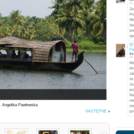
11
Za
Po
Wi
św
pr
sp
W 
Pa
Etr
06
Ma
do
Ja
że
Ju
pr
Ni
ni
t. Angelika Pawłowska
ni
NASTĘPNE
»
po