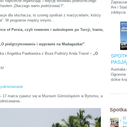
Podróży
i naprzeciw organizując I edycję festiwalu podróżniczego
Zapraszam
 hasłem „Dlaczego warto podróżować?”.
Stasie
Ani i Sta
zdobycia
„Kilim
iracje dla słuchacza, to szereg spotkań z marzycielami, którzy
szczytu A
na dach
iat”. W programie między innymi…
krótkiego
parkach n
nce of Persia, czyli rowerem i autostopem po Turcji, Iranie,
na Zanzib
„O pielgrzymowaniu i wyprawie na Madagaskar”
.
ka i Angelika Pawłowska z Biura Podróży Anda Travel –
„O
SPOTK
PASJĄ:
Cwalin
ch!
Australia
Śliwińs
Ogromne p
dzikie kra
Łukasz
przedziwn
"Okieł
zyoknonaswiat
które mo
dzikość
tylko tam
 – 17 marca zjawisz się w Muzeum Górnośląskim w Bytomiu, a
kultura, a
odróżowania.
chyba naj
Spotka
wyluzowan
świecie.
II
Sz
Etr