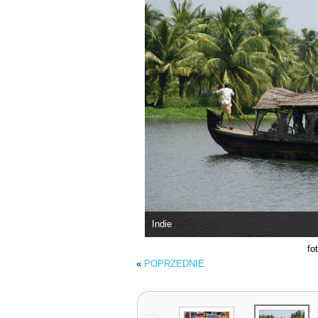
Indie
fo
«
POPRZEDNIE