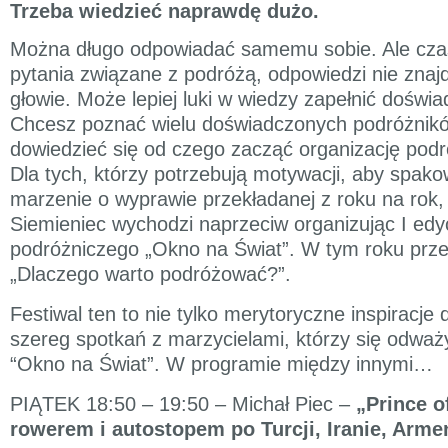
Trzeba wiedzieć naprawdę dużo.
Można długo odpowiadać samemu sobie. Ale cza
pytania związane z podróżą, odpowiedzi nie znajd
głowie. Może lepiej luki w wiedzy zapełnić doświ
Chcesz poznać wielu doświadczonych podróżnik
dowiedzieć się od czego zacząć organizację pod
Dla tych, którzy potrzebują motywacji, aby spako
marzenie o wyprawie przekładanej z roku na rok
Siemieniec wychodzi naprzeciw organizując I edyc
podróżniczego „Okno na Świat”. W tym roku prz
„Dlaczego warto podróżować?”.
Festiwal ten to nie tylko merytoryczne inspiracje 
szereg spotkań z marzycielami, którzy się odważyl
“Okno na Świat”. W programie między innymi…
PIĄTEK 18:50 – 19:50 – Michał Piec –
„Prince of
rowerem i autostopem po Turcji, Iranie, Armeni