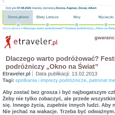
Dziś jest
07.08.2026
Imieniny obchodzą
Dorota, Kajetan, Donat, Albert
Strona główna
Bilety Lotnicze
Wizy
Wycieczki
Strona główna
»
Dlaczego warto podróżować? Festiwal podróżniczy „Okno na Świa
gwaranc
Dlaczego warto podróżować? Fest
podróżniczy „Okno na Świat”
Etraveler.pl
Data publikacji:
13.02.2013
Tagi:
spotkania i imprezy podróżnicze
,
patronat me
Aby zostać bez grosza i być najbogatszym cz
Żeby nie tylko zobaczyć, ale przede wszystk
się. Innego życia, zupełnie innych ludzi. Aby 
Nie jechać na wakacje. Trzeba być odważnym