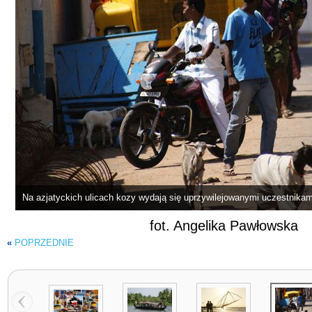
Na azjatyckich ulicach kozy wydają się uprzywilejowanymi uczestnika
fot. Angelika Pawłowska
«
POPRZEDNIE