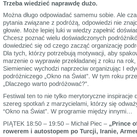
Trzeba wiedzieć naprawdę dużo.
Można długo odpowiadać samemu sobie. Ale cza
pytania związane z podróżą, odpowiedzi nie znajd
głowie. Może lepiej luki w wiedzy zapełnić doświ
Chcesz poznać wielu doświadczonych podróżnik
dowiedzieć się od czego zacząć organizację pod
Dla tych, którzy potrzebują motywacji, aby spako
marzenie o wyprawie przekładanej z roku na rok
Siemieniec wychodzi naprzeciw organizując I edyc
podróżniczego „Okno na Świat”. W tym roku prz
„Dlaczego warto podróżować?”.
Festiwal ten to nie tylko merytoryczne inspiracje 
szereg spotkań z marzycielami, którzy się odważyl
“Okno na Świat”. W programie między innymi…
PIĄTEK 18:50 – 19:50 – Michał Piec –
„Prince of
rowerem i autostopem po Turcji, Iranie, Armeni