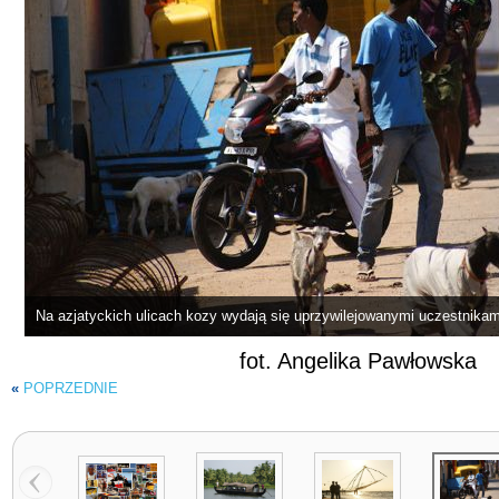
Na azjatyckich ulicach kozy wydają się uprzywilejowanymi uczestnika
fot. Angelika Pawłowska
«
POPRZEDNIE