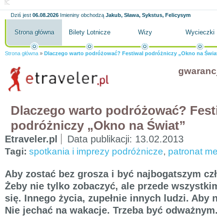
Dziś jest
06.08.2026
Imieniny obchodzą
Jakub, Sława, Sykstus, Felicysym
Strona główna
Bilety Lotnicze
Wizy
Wycieczki
Strona główna
»
Dlaczego warto podróżować? Festiwal podróżniczy „Okno na Świa
gwaranc
Dlaczego warto podróżować? Fest
podróżniczy „Okno na Świat”
Etraveler.pl
Data publikacji:
13.02.2013
Tagi:
spotkania i imprezy podróżnicze
,
patronat me
Aby zostać bez grosza i być najbogatszym cz
Żeby nie tylko zobaczyć, ale przede wszystk
się. Innego życia, zupełnie innych ludzi. Aby 
Nie jechać na wakacje. Trzeba być odważnym