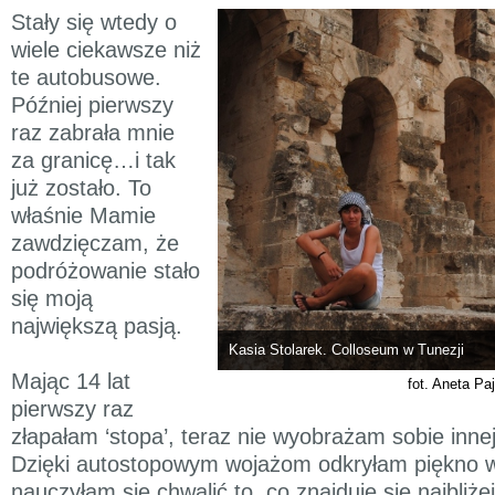
Stały się wtedy o
wiele ciekawsze niż
te autobusowe.
Później pierwszy
raz zabrała mnie
za granicę…i tak
już zostało. To
właśnie Mamie
zawdzięczam, że
podróżowanie stało
się moją
największą pasją.
Kasia Stolarek. Colloseum w Tunezji
Mając 14 lat
fot. Aneta Pa
pierwszy raz
złapałam ‘stopa’, teraz nie wyobrażam sobie inne
Dzięki autostopowym wojażom odkryłam piękno w
nauczyłam się chwalić to, co znajduje się najbliże