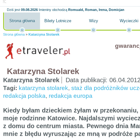
Dziś jest
09.08.2026
Imieniny obchodzą
Romuald, Roman, Irena, Domicjan
Strona główna
Bilety Lotnicze
Wizy
Wycieczki
Strona główna
»
Katarzyna Stolarek
gwaranc
Katarzyna Stolarek
Katarzyna Stolarek
Data publikacji:
06.04.201
Tagi:
katarzyna stolarek
,
staż dla podróżników ucz
redakcja polska
,
redakcja europa
Kiedy byłam dzieckiem żyłam w przekonaniu, ż
moje rodzinne Katowice. Najdalszymi wyciecz
z domu do centrum miasta. Pewnego dnia M
mnie z błędu wyruszając ze mną w podróże p