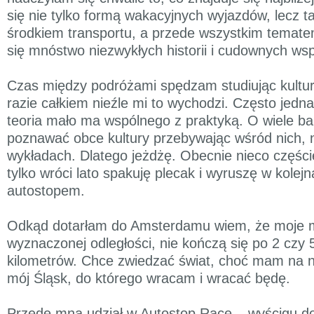
się nie tylko formą wakacyjnych wyjazdów, lecz 
środkiem transportu, a przede wszystkim temate
się mnóstwo niezwykłych historii i cudownych ws
Czas między podróżami spędzam studiując kultur
razie całkiem nieźle mi to wychodzi. Często jedna
teoria mało ma wspólnego z praktyką. O wiele ba
poznawać obce kultury przebywając wśród nich, n
wykładach. Dlatego jeżdżę. Obecnie nieco części
tylko wróci lato spakuję plecak i wyruszę w kolej
autostopem.
Odkąd dotarłam do Amsterdamu wiem, że moje m
wyznaczonej odległości, nie kończą się po 2 czy 
kilometrów. Chce zwiedzać świat, choć mam na n
mój Śląsk, do którego wracam i wracać będę.
Przede mną udział w Autostop Race – wyścigu d