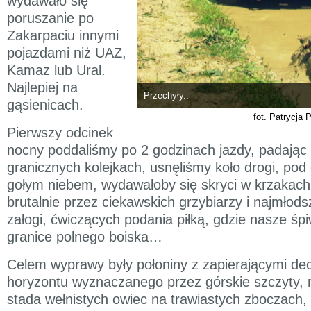
wydawało się
poruszanie po
Zakarpaciu innymi
pojazdami niż UAZ,
Kamaz lub Ural.
Najlepiej na
Przechyły..
gąsienicach.
fot. Patrycja 
Pierwszy odcinek
nocny poddaliśmy po 2 godzinach jazdy, padając
granicznych kolejkach, usnęliśmy koło drogi, pod 
gołym niebem, wydawałoby się skryci w krzakac
brutalnie przez ciekawskich grzybiarzy i najmłod
załogi, ćwiczących podania piłką, gdzie nasze śp
granice polnego boiska…
Celem wyprawy były połoniny z zapierającymi de
horyzontu wyznaczanego przez górskie szczyty, 
stada wełnistych owiec na trawiastych zboczach, 