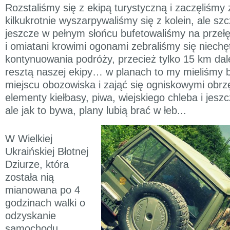
Rozstaliśmy się z ekipą turystyczną i zaczęliśmy
kilkukrotnie wyszarpywaliśmy się z kolein, ale szc
jeszcze w pełnym słońcu bufetowaliśmy na przełę
i omiatani krowimi ogonami zebraliśmy się niechę
kontynuowania podróży, przecież tylko 15 km dale
resztą naszej ekipy… w planach to my mieliśmy b
miejscu obozowiska i zająć się ogniskowymi obr
elementy kiełbasy, piwa, wiejskiego chleba i jesz
ale jak to bywa, plany lubią brać w łeb...
W Wielkiej
Ukraińskiej Błotnej
Dziurze, która
została nią
mianowana po 4
godzinach walki o
odzyskanie
samochodu,