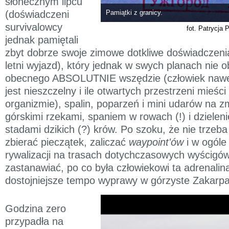
słonecznym lipcu
(doświadczeni
Pamiątki z granicy.
survivalowcy
fot. Patrycja 
jednak pamiętali
zbyt dobrze swoje zimowe dotkliwe doświadczeni
letni wyjazd), który jednak w swych planach nie 
obecnego ABSOLUTNIE wszędzie (człowiek nawet
jest nieszczelny i ile otwartych przestrzeni mieści
organizmie), spalin, poparzeń i mini udarów na 
górskimi rzekami, spaniem w rowach (!) i dzielen
stadami dzikich (?) krów. Po szoku, że nie trzeba
zbierać pieczątek, zaliczać
waypoint'ów
i w ogóle
rywalizacji na trasach dotychczasowych wyścigów
zastanawiać, po co była człowiekowi ta adrenalin
dostojniejsze tempo wyprawy w górzyste Zakarpa
Godzina zero
przypadła na