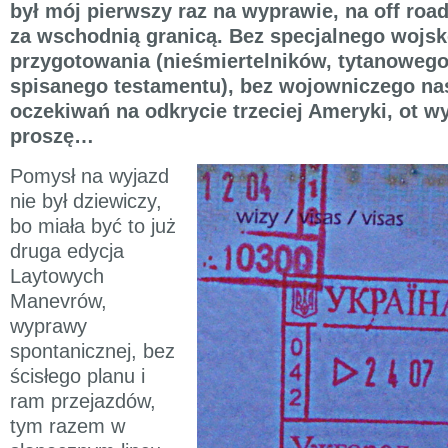
był mój pierwszy raz na wyprawie, na off roa
za wschodnią granicą. Bez specjalnego wojs
przygotowania (nieśmiertelników, tytanoweg
spisanego testamentu), bez wojowniczego nas
oczekiwań na odkrycie trzeciej Ameryki, ot w
proszę…
Pomysł na wyjazd
nie był dziewiczy,
bo miała być to już
druga edycja
Laytowych
Manevrów,
wyprawy
spontanicznej, bez
ścisłego planu i
ram przejazdów,
tym razem w