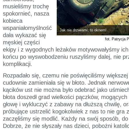
musieliśmy trochę
spokornieć, nasza
kobieca
wspaniałomyślność
Jak nie drzwiami, to oknem!
dała wykazać się
fot. Patrycja 
męskiej części
ekipy i z wygodnych leżaków motywowałyśmy ich 
końcu po wyswobodzeniu ruszyliśmy dalej, nie pr
komplikacji.
Rozpadało się, czemu nie poświęciliśmy większe
cudownie zamieniała się w błoto. Jednak nerwo
kącików ust nie można było odebrać jako uśmiech
błota doszedł grad wielkości pączków, mogących 
głowę i wykluczyć z zabawy na dłuższą chwilę, or
próbujące ustrzelić kogokolwiek z nas to nie gra
zaczęliśmy się modlić. Każdy na swój sposób, d
Dobrze, że nie słyszały nas dzieci, pobożni katoli