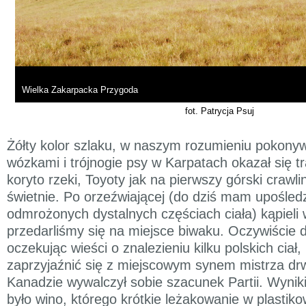
Wielka Zakarpacka Przygoda
fot. Patrycja Psuj
Żółty kolor szlaku, w naszym rozumieniu pokony
wózkami i trójnogie psy w Karpatach okazał się t
koryto rzeki, Toyoty jak na pierwszy górski crawlin
świetnie. Po orzeźwiającej (do dziś mam upośled
odmrożonych dystalnych częściach ciała) kąpieli 
przedarliśmy się na miejsce biwaku. Oczywiście 
oczekując wieści o znalezieniu kilku polskich ciał,
zaprzyjaźnić się z miejscowym synem mistrza drwa
Kanadzie wywalczył sobie szacunek Partii. Wynik
było wino, którego krótkie leżakowanie w plastiko