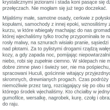
krystalicznymi jeziorami i stada koni pasące się d
przełęczach. Nie mogłam się już tego doczekać.
Mijaliśmy małe, samotne osady, cerkwie z połysk
kopułami, samochody z innej epoki, wznosiliśmy
kurzu, w które wbiegały machając do nas gromady
której wjechaliśmy tylko trochę przypominała te 
rosły malwy, na sznurach wisiało pranie, sąsiedzi
nad płotami. Za to pylistymi drogami rządzą wałęs
kozy, a gdy zapada noc, pomijając niepowtarzaln
niebo, robi się zupełnie ciemno. W sklepach nie m
dobre zimne piwo i świeży ser, nie ma pośpiechu,
spracowani Huculi, gościnnie witający przyjezdn
skromnych, drewnianych progach. Czas podróży p
niemożliwie przez targ, rozciągający się po obu s
którego środek wjechaliśmy. Kto chciałby w jedn
gumofilce, wersalkę, nagrobek, kurę, czołg i obra
do raju.