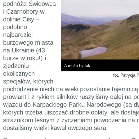
podnóża Świdowca
i Czarnohory w
dolinie Cisy –
podobno
najbardziej
burzowego miasta
na Ukrainie (43
burze w roku!) i
zjedzeniu
A może by tak...
okolicznych
fot. Patrycja 
specjałów, których
pochodzenie niech na wieki pozostanie tajemnicą,
prowiant i z rykiem silników ruszyliśmy dalej na p
wjazdu do Karpackiego Parku Narodowego (są d
których trzeba uiszczać drobne opłaty, ale dostaj
strażnikom leśnym z życzeniami powodzenia na 
dostaliśmy wielki kawał owczego sera.