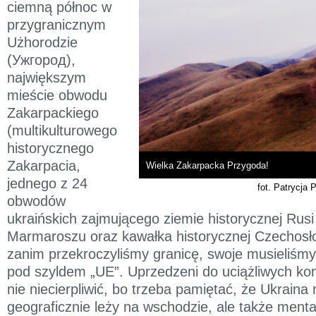
ciemną północ w
przygranicznym
Użhorodzie
(Ужгород),
największym
mieście obwodu
Zakarpackiego
(multikulturowego
historycznego
Zakarpacia,
Wielka Zakarpacka Przygoda!
jednego z 24
fot. Patrycja 
obwodów
ukraińskich zajmującego ziemie historycznej Rusi
Marmaroszu oraz kawałka historycznej Czechosło
zanim przekroczyliśmy granicę, swoje musieliśm
pod szyldem „UE”. Uprzedzeni do uciążliwych kont
nie niecierpliwić, bo trzeba pamiętać, że Ukraina n
geograficznie leży na wschodzie, ale także ment