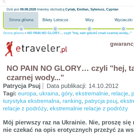
Dziś jest
08.08.2026
Imieniny obchodzą
Cyriak, Emilian, Sylwiusz, Cyprian
Strona główna
Bilety Lotnicze
Wizy
Wycieczki
Strona główna
»
NO PAIN NO GLORY… czyli "hej, tam gdzieś znad czarnej wody..."
gwaranc
NO PAIN NO GLORY… czyli "hej, t
czarnej wody..."
Patrycja Psuj
Data publikacji:
14.10.2012
Tagi:
europa
,
ukraina
,
góry
,
ekstremalnie
,
relacje
,
turystyka ekstremalna
,
ranking
,
patrycja psuj
,
ekst
relacje z podróży
,
ekstremalnie relacje z podróży
Mój pierwszy raz na Ukrainie. Nie, proszę się 
nie czekać na opis erotycznych przeżyć za ws