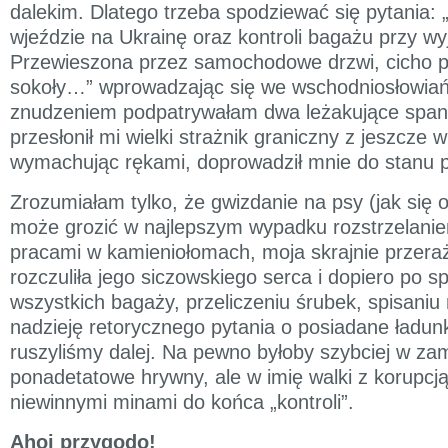
dalekim. Dlatego trzeba spodziewać się pytania: 
wjeździe na Ukrainę oraz kontroli bagażu przy wy
Przewieszona przez samochodowe drzwi, cicho 
sokoły…” wprowadzając się we wschodniosłowiańsk
znudzeniem podpatrywałam dwa leżakujące spani
przesłonił mi wielki strażnik graniczny z jeszcze
wymachując rękami, doprowadził mnie do stanu
Zrozumiałam tylko, że gwizdanie na psy (jak się 
może grozić w najlepszym wypadku rozstrzelani
pracami w kamieniołomach, moja skrajnie przera
rozczuliła jego siczowskiego serca i dopiero po 
wszystkich bagaży, przeliczeniu śrubek, spisani
nadzieję retorycznego pytania o posiadane ładu
ruszyliśmy dalej. Na pewno byłoby szybciej w za
ponadetatowe hrywny, ale w imię walki z korupcj
niewinnymi minami do końca „kontroli”.
Ahoj przygodo!