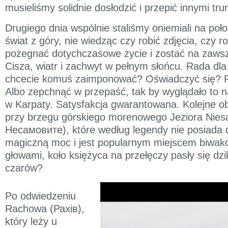
musieliśmy solidnie dosłodzić i przepić innymi tru
Drugiego dnia wspólnie staliśmy oniemiali na poł
świat z góry, nie wiedząc czy robić zdjęcia, czy r
pożegnać dotychczasowe życie i zostać na zawsz
Cisza, wiatr i zachwyt w pełnym słońcu. Rada dl
chcecie komuś zaimponować? Oświadczyć się? 
Albo zepchnąć w przepaść, tak by wyglądało to 
w Karpaty. Satysfakcja gwarantowana. Kolejne o
przy brzegu górskiego morenowego Jeziora Nie
Несамовите), które według legendy nie posiada 
magiczną moc i jest popularnym miejscem biwa
głowami, koło księżyca na przełęczy pasły się dzi
czarów?
Po odwiedzeniu
Rachowa (Рахів),
który leży u