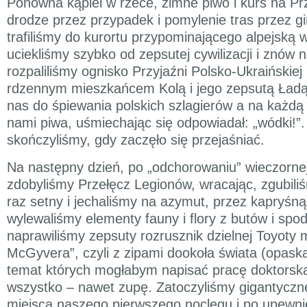
Ponowna kąpiel w rzece, zimne piwo i kurs na Pr
drodze przez przypadek i pomylenie tras przez 
trafiliśmy do kurortu przypominającego alpejską wi
uciekliśmy szybko od zepsutej cywilizacji i znów
rozpaliliśmy ognisko Przyjaźni Polsko-Ukraińskiej 
rdzennym mieszkańcem Kolą i jego zepsutą Ładą,
nas do śpiewania polskich szlagierów a na każdą
nami piwa, uśmiechając się odpowiadał: „wódki!”
skończyliśmy, gdy zaczęło się przejaśniać.
Na następny dzień, po „odchorowaniu” wieczorne
zdobyliśmy Przełęcz Legionów, wracając, zgubil
raz setny i jechaliśmy na azymut, przez kapryśn
wylewaliśmy elementy fauny i flory z butów i spo
naprawiliśmy zepsuty rozrusznik dzielnej Toyoty
McGyvera”, czyli z zipami dookoła świata (opask
temat których mogłabym napisać pracę doktorską
wszystko – nawet zupę. Zatoczyliśmy gigantyczn
miejsca naszego pierwszego noclegu i po upewnie