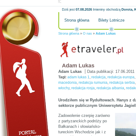
Dziś jest
07.08.2026
Imieniny obchodzą
Dorota, K
Strona główna
Bilety Lotnicze
Strona główna
»
O nas
»
Adam Lukas
Adam Lukas
Adam Lukas
Data publikacji:
17.06.2011
Tagi:
adam lukas 1
,
redakcja
,
redakcja europa
macedonia
,
redakcja rumunia
,
redakcja serbia
włochy
,
redakcja rosja
,
redakcja albania
,
redak
Urodziłem się w Rydułtowach. Hanys z d
sektorze publicznym Uniwersytetu Jagiel
Zadowolenie czerpię zarówno
z partyzanckich podróży po
Bałkanach i słowiańsko-
tureckim Wschodzie jak i z