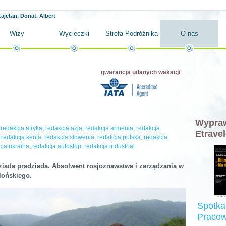
ajetan, Donat, Albert
Wizy
Wycieczki
Strefa Podróżnika
O nas
gwarancja udanych wakacji
Wypraw
,
redakcja afryka
,
redakcja azja
,
redakcja armenia
,
redakcja
Etravel
,
redakcja kenia
,
redakcja słowenia
,
redakcja polska
,
redakcja
cja ukraina
,
redakcja autostop
,
redakcja industrial
ziada pradziada. Absolwent rosjoznawstwa i zarządzania w
lońskiego.
Spotka
Pracow