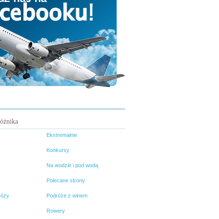
różnika
Ekstremalnie
Konkursy
Na wodzie i pod wodą
Polecane strony
róży
Podróże z winem
Rowery