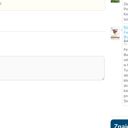
!
Za
Po
Kr
śc
Ró
Fe
Bu
Źr
25
Fe
Bu
od
w 
Tu
sk
kl
do
ks
po
Śr