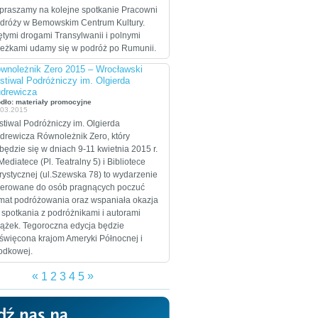
celem są Stany
praszamy na kolejne spotkanie Pracowni
Zjednoczone, które
dróży w Bemowskim Centrum Kultury.
zamierzają przejechać
ętymi drogami Transylwanii i polnymi
wzdłuż i wszerz w
ieżkami udamy się w podróż po Rumunii.
trakcie dwumiesięcznej
wnoleżnik Zero 2015 – Wrocławski
eskapady.
stiwal Podróżniczy im. Olgierda
drewicza
ódło: materiały promocyjne
.03.2015
stiwal Podróżniczy im. Olgierda
drewicza Równoleżnik Zero, który
będzie się w dniach 9-11 kwietnia 2015 r.
Mediatece (Pl. Teatralny 5) i Bibliotece
rystycznej (ul.Szewska 78) to wydarzenie
ierowane do osób pragnących poczuć
imat podróżowania oraz wspaniała okazja
 spotkania z podróżnikami i autorami
iążek. Tegoroczna edycja będzie
święcona krajom Ameryki Północnej i
odkowej.
«
»
1
2
3
4
5