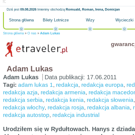
Dziś jest
09.08.2026
Imieniny obchodzą
Romuald, Roman, Irena, Domicjan
Strona główna
Bilety Lotnicze
Wizy
Wycieczki
Strona główna
»
O nas
»
Adam Lukas
gwaranc
Adam Lukas
Adam Lukas
Data publikacji:
17.06.2011
Tagi:
adam lukas 1
,
redakcja
,
redakcja europa
,
red
redakcja azja
,
redakcja armenia
,
redakcja macedo
redakcja serbia
,
redakcja kenia
,
redakcja słowenia
redakcja włochy
,
redakcja rosja
,
redakcja albania
,
redakcja autostop
,
redakcja industrial
Urodziłem się w Rydułtowach. Hanys z dziada