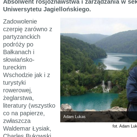
Absolwent rosjoznawstwa i zarządzania w se
Uniwersytetu Jagiellońskiego.
Zadowolenie
czerpię zarówno z
partyzanckich
podróży po
Bałkanach i
słowiańsko-
tureckim
Wschodzie jak i z
turystyki
rowerowej,
żeglarstwa,
literatury (wszystko
co na papierze,
Adam Lukas
zwłaszcza
fot. Adam Lu
Waldemar Łysiak,
Charles Bukowski,