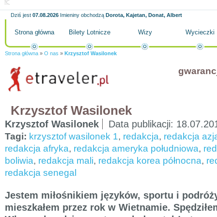
Dziś jest
07.08.2026
Imieniny obchodzą
Dorota, Kajetan, Donat, Albert
Strona główna
Bilety Lotnicze
Wizy
Wycieczki
Strona główna
»
O nas
»
Krzysztof Wasilonek
gwaranc
Krzysztof Wasilonek
Krzysztof Wasilonek
Data publikacji:
18.07.20
Tagi:
krzysztof wasilonek 1
,
redakcja
,
redakcja azj
redakcja afryka
,
redakcja ameryka południowa
,
red
boliwia
,
redakcja mali
,
redakcja korea północna
,
re
redakcja senegal
Jestem miłośnikiem języków, sportu i podróż
mieszkałem przez rok w Wietnamie. Spędziłem