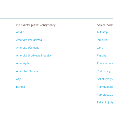
Na skróty przez kontynenty
Strefa pod
Afryka
Autostop
Ameryka Południowa
Industrial
Ameryka Północna
Góry
Ameryka Środkowa i Karaiby
Patronat
Antarktyda
Praca w pod
Australia i Oceania
Podróżnicy
Azja
Seksturysty
Europa
Turystyka rel
Turystyka z
Zainspiruj się