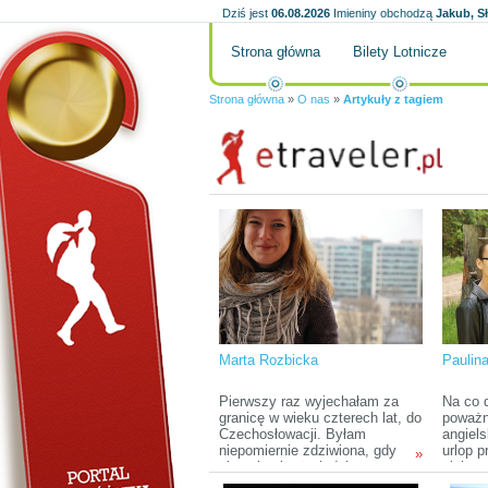
Dziś jest
06.08.2026
Imieniny obchodzą
Jakub, S
Strona główna
Bilety Lotnicze
Strona główna
»
O nas
»
Artykuły z tagiem
Marta Rozbicka
Paulin
Pierwszy raz wyjechałam za
Na co 
granicę w wieku czterech lat, do
poważn
Czechosłowacji. Byłam
angiels
niepomiernie zdziwiona, gdy
urlop 
»
okazało się, że ludzie są
ciekaw
podobni do nas (i nie mają
zupełn