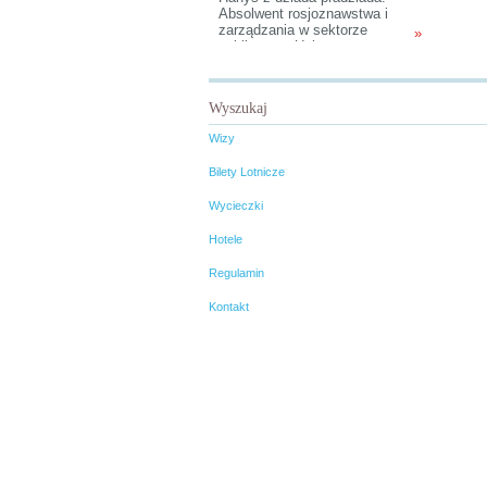
Absolwent rosjoznawstwa i
zarządzania w sektorze
»
publicznym Uniwersytetu
Jagiellońskiego.
Wyszukaj
Wizy
Bilety Lotnicze
Wycieczki
Hotele
Regulamin
Kontakt