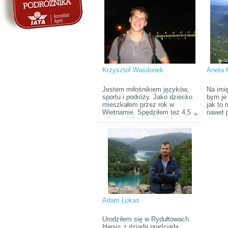
czarnej skóry, jak z jakiegoś
okazji 
powodu sądziłam), a niektóre
zaskak
słowa z ich języka da się łatwo
mało z
zrozumieć. Od tamtej pory
mało p
każdy wyjazd to dla mnie
sobie 
okazja, by dowiedzieć się
czegoś o innych oraz o sobie.
Krzysztof Wasilonek
Aneta 
Jestem miłośnikiem języków,
Na imi
sportu i podróży. Jako dziecko
bym je 
mieszkałem przez rok w
jak to
Wietnamie. Spędziłem też 4,5
nawet 
»
roku we Włoszech, gdzie
rdzenn
często zaglądam także teraz.
Kiedy 
Wszędzie dobrze się czuję,
wyjeżd
lecz za swój dom uważam
jej gra
Polskę. W wolnych chwilach
uprawiam sport, wykonuję
tłumaczenia, piszę artykuły i
książki.
Adam Lukas
Urodziłem się w Rydułtowach.
Hanys z dziada pradziada.