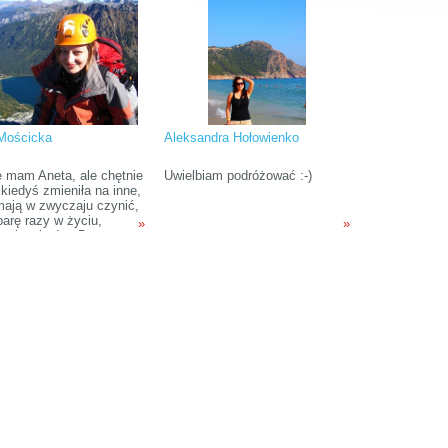
ciągle mnie coś
węgierskich, absolwentką
uje. Uwielbiam zwiedzać
dziennikarstwa i
nane zakątki, odkrywać
kulturoznawstwa,
opularne wyspy i stawiać
zafascynowaną szeroko pojętą
ambitne wyzwania.
kulturą latynoamerykańską,
począwszy od jej historii i
języka, aż po przyjemność
jedzenia, picia i świętowania.
Mościcka
Aleksandra Hołowienko
ę mam Aneta, ale chętnie
Uwielbiam podróżować :-)
kiedyś zmieniła na inne,
 mają w zwyczaju czynić,
parę razy w życiu,
»
»
i mieszkańcy Borneo.
tylko mogę, staram się
żać – w Polskę lub poza
nice.