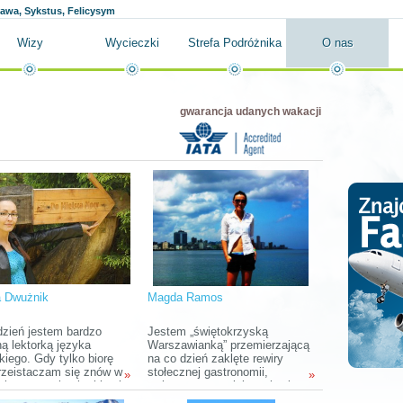
ława, Sykstus, Felicysym
Wizy
Wycieczki
Strefa Podróżnika
O nas
gwarancja udanych wakacji
a Dwużnik
Magda Ramos
dzień jestem bardzo
Jestem „świętokrzyską
ą lektorką języka
Warszawianką” przemierzającą
kiego. Gdy tylko biorę
na co dzień zaklęte rewiry
przeistaczam się znów w
stołecznej gastronomii,
»
»
ską uczennicę i robię się
zwłaszcza wypełnionych winem
ie niepoważna, a przy
i ostrą papryką piwnic