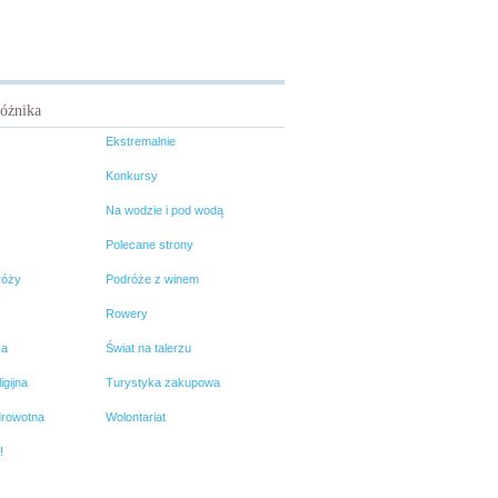
różnika
Ekstremalnie
Konkursy
Na wodzie i pod wodą
Polecane strony
róży
Podróże z winem
Rowery
ka
Świat na talerzu
igijna
Turystyka zakupowa
drowotna
Wolontariat
!