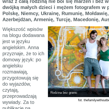
wraz z całą rodziną nie boi się marzeń i bez 
dwójką małych dzieci i mężem fotografem w p
Polskę, Niemcy, Ukrainę, Rumunię, Mołdawię,
Azerbejdżan, Armenię, Turcję, Macedonię, Au
Większość wpisów
na blogu dodawana
jest w języku
angielskim. Anna
przyznaje, że to ich
domowy język: po
angielsku
rozmawiają,
przygotowują się
do wyjazdów,
czytają,
Rodzina bez granic
przeprowadzają
fot. thefamilywithout
wywiady. Za to
publikacje na