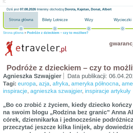
Dziś jest
07.08.2026
Imieniny obchodzą
Dorota, Kajetan, Donat, Albert
Strona główna
Bilety Lotnicze
Wizy
Wycieczki
Strona główna
»
Podróże z dzieckiem – czy to możliwe?
gwaranc
Podróże z dzieckiem – czy to możl
Agnieszka Szwajgier
Data publikacji:
06.04.20
Tagi:
europa
,
azja
,
afryka
,
ameryka północna
,
ame
inspiracje
,
agnieszka szwajgier
,
inspiracje artykuły
„Bo co zrobić z życiem, kiedy dziecko kończy
na swoim blogu „Rodzina bez granic” Anna 
córek, dziennikarka i jednocześnie podróżnic
przeczytać jeszcze kilka linijek, aby dowiedzi