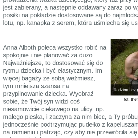
jest zabierany, a następnie oddawany zaraz po w
posiłki na pokładzie dostosowane są do najmłod
lotu, np. kanapka z serem, która uśmiecha się u
Anna Alboth poleca wszystko robić na
spokojnie i nie planować za dużo.
Najważniejsze, to dostosować się do
rytmu dziecka i być elastycznym. Im
więcej bagaży ze sobą weźmiesz,
tym mniejsza szansa na
Rodzina bez 
przypilnowanie dziecka. Wyobraź
fot. th
sobie, że Twój syn widzi coś
niesamowicie ciekawego na ulicy, np.
małego pieska, i zaczyna za nim biec, a Ty próbu
jednocześnie podtrzymując pudełko z kapeluszam
na ramieniu i patrząc, czy aby nie przewróciła się