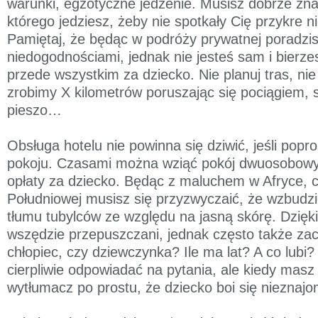
warunki, egzotyczne jedzenie. Musisz dobrze zna
którego jedziesz, żeby nie spotkały Cię przykre n
Pamiętaj, że będąc w podróży prywatnej poradzis
niedogodnościami, jednak nie jesteś sam i bierz
przede wszystkim za dziecko. Nie planuj tras, nie
zrobimy X kilometrów poruszając się pociągiem
pieszo…
Obsługa hotelu nie powinna się dziwić, jeśli popr
pokoju. Czasami można wziąć pokój dwuosobowy
opłaty za dziecko. Będąc z maluchem w Afryce,
Południowej musisz się przyzwyczaić, że wzbudz
tłumu tubylców ze względu na jasną skórę. Dzięk
wszędzie przepuszczani, jednak często także zacz
chłopiec, czy dziewczynka? Ile ma lat? A co lubi
cierpliwie odpowiadać na pytania, ale kiedy masz
wytłumacz po prostu, że dziecko boi się nieznaj