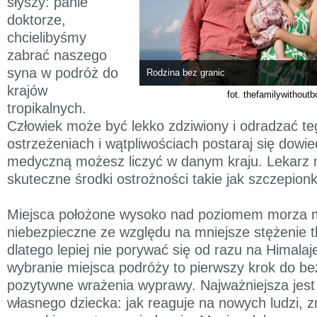
słyszy: panie
doktorze,
chcielibyśmy
zabrać naszego
syna w podróż do
Rodzina bez granic
krajów
fot. thefamilywithout
tropikalnych.
Człowiek może być lekko zdziwiony i odradzać te
ostrzeżeniach i wątpliwościach postaraj się dowi
medyczną możesz liczyć w danym kraju. Lekarz 
skuteczne środki ostrożności takie jak szczepionk
Miejsca położone wysoko nad poziomem morza 
niebezpieczne ze względu na mniejsze stężenie t
dlatego lepiej nie porywać się od razu na Himala
wybranie miejsca podróży to pierwszy krok do bez
pozytywne wrażenia wyprawy. Najważniejsza jest
własnego dziecka: jak reaguje na nowych ludzi, z