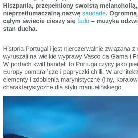
Hiszpania, przepełniony swoistą melancholią
nieprzetłumaczalną nazwę
saudade
. Ogromną 
całym świecie cieszy się
fado
– muzyka odzwie
stan ducha.
Historia Portugalii jest nierozerwalnie związana 
wyruszali na wielkie wyprawy Vasco da Gama i F
W portach kwitł handel: to Portugalczycy jako pie
Europy pomarańcze i papryczki chilli. W archite
elementy i zdobienia marynistyczne (liny, koralow
charakterystyczne dla stylu manuelińskiego.