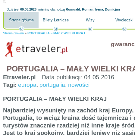
Dziś jest
09.08.2026
Imieniny obchodzą
Romuald, Roman, Irena, Domicjan
Strona główna
Bilety Lotnicze
Wizy
Wycieczki
Strona główna
»
PORTUGALIA – MAŁY WIELKI KRAJ
gwaranc
PORTUGALIA – MAŁY WIELKI KR
Etraveler.pl
Data publikacji:
04.05.2016
Tagi:
europa
,
portugalia
,
nowości
PORTUGALIA – MAŁY WIELKI KRAJ
Najbardziej wysunięty na zachód kraj Europy,
Portugalia, to wciąż kraina dość tajemnicza i
turystów znacznie rzadziej niż inne kraje śr
Jest to kraj spokojny, bardziej leniwy niż sąsi