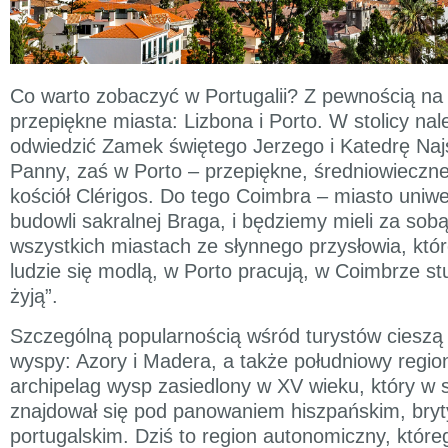
Co warto zobaczyć w Portugalii? Z pewnością na
przepiękne miasta: Lizbona i Porto. W stolicy nal
odwiedzić Zamek świętego Jerzego i Katedrę Naj
Panny, zaś w Porto – przepiękne, średniowieczne
kościół Clérigos. Do tego Coimbra – miasto uniwe
budowli sakralnej Braga, i będziemy mieli za sob
wszystkich miastach ze słynnego przysłowia, któr
ludzie się modlą, w Porto pracują, w Coimbrze stu
żyją”.
Szczególną popularnością wśród turystów cieszą 
wyspy: Azory i Madera, a także południowy regio
archipelag wysp zasiedlony w XV wieku, który w sw
znajdował się pod panowaniem hiszpańskim, bryty
portugalskim. Dziś to region autonomiczny, któr