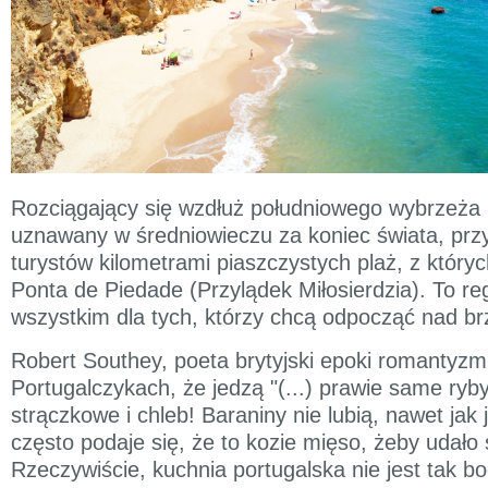
Rozciągający się wzdłuż południowego wybrzeża 
uznawany w średniowieczu za koniec świata, prz
turystów kilometrami piaszczystych plaż, z których
Ponta de Piedade (Przylądek Miłosierdzia). To re
wszystkim dla tych, którzy chcą odpocząć nad b
Robert Southey, poeta brytyjski epoki romantyzmu
Portugalczykach, że jedzą "(...) prawie same ryb
strączkowe i chleb! Baraniny nie lubią, nawet jak
często podaje się, że to kozie mięso, żeby udało 
Rzeczywiście, kuchnia portugalska nie jest tak b