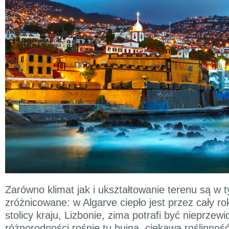
Zarówno klimat jak i ukształtowanie terenu są w t
zróżnicowane: w Algarve ciepło jest przez cały r
stolicy kraju, Lizbonie, zima potrafi być nieprzewi
różnorodności rośnie tu bujna, ciekawa roślinność