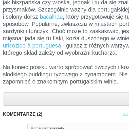
jak hiszpańska czy włoska, jednak i tu da się zna
przysmaków. Szczególnie ważny dla portugalskiej 
i solony dorsz
bacalhau
, który przygotowuje się 
sposobów. Popularne, zwłaszcza w miastach por
sardynki i tuńczyk. Choć może to zaskakiwać, jes
mięsna: jada się tu flaki, kozła duszonego w winie
urlcozido à portuguesa
– gulasz z różnych warzyw
którego skład zależy od wyobraźni kucharza.
Na koniec posiłku warto spróbować owczych i koz
słodkiego puddingu ryżowego z cynamonem. Nie
zapomnieć o znakomitym portugalskim winie.
KOMENTARZE (2)
Od 
Komentarz usunięty