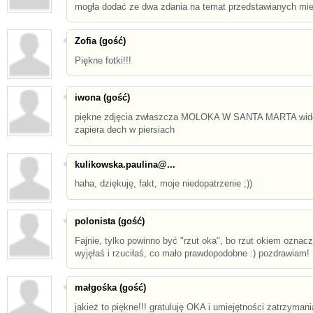
mogła dodać ze dwa zdania na temat przedstawianych miej
Zofia (gość)
Piękne fotki!!!
iwona (gość)
piękne zdjęcia zwłaszcza MOLOKA W SANTA MARTA wid
zapiera dech w piersiach
kulikowska.paulina@...
haha, dziękuję, fakt, moje niedopatrzenie ;))
polonista (gość)
Fajnie, tylko powinno być "rzut oka", bo rzut okiem oznacz
wyjęłaś i rzuciłaś, co mało prawdopodobne :) pozdrawiam!
małgośka (gość)
jakież to piękne!!! gratuluję OKA i umiejętności zatrzymani