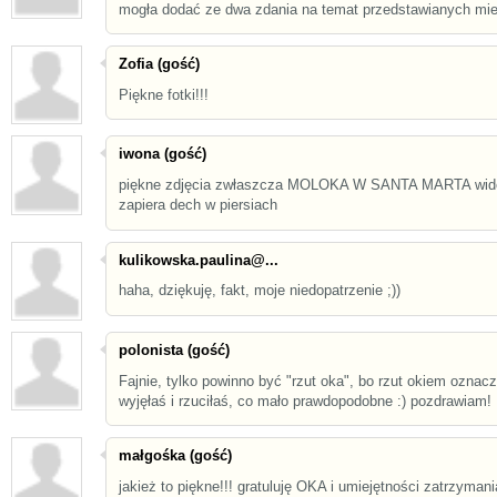
mogła dodać ze dwa zdania na temat przedstawianych miej
Zofia (gość)
Piękne fotki!!!
iwona (gość)
piękne zdjęcia zwłaszcza MOLOKA W SANTA MARTA wid
zapiera dech w piersiach
kulikowska.paulina@...
haha, dziękuję, fakt, moje niedopatrzenie ;))
polonista (gość)
Fajnie, tylko powinno być "rzut oka", bo rzut okiem oznacz
wyjęłaś i rzuciłaś, co mało prawdopodobne :) pozdrawiam!
małgośka (gość)
jakież to piękne!!! gratuluję OKA i umiejętności zatrzymani