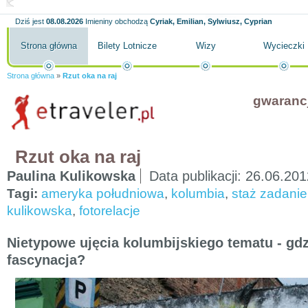
Dziś jest
08.08.2026
Imieniny obchodzą
Cyriak, Emilian, Sylwiusz, Cyprian
Strona główna
Bilety Lotnicze
Wizy
Wycieczki
Strona główna
»
Rzut oka na raj
gwaranc
Rzut oka na raj
Paulina Kulikowska
Data publikacji:
26.06.201
Tagi:
ameryka południowa
,
kolumbia
,
staż zadanie
kulikowska
,
fotorelacje
Nietypowe ujęcia kolumbijskiego tematu - gdz
fascynacja?