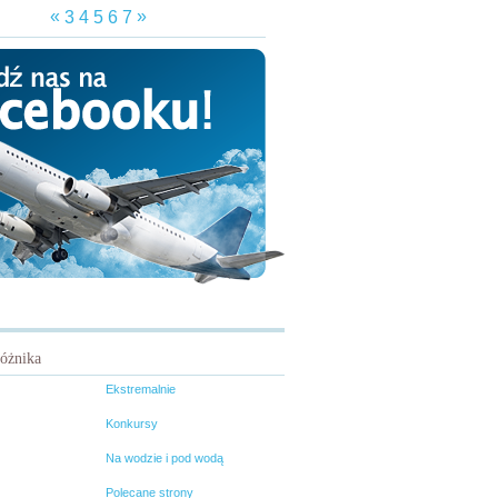
«
»
3
4
5
6
7
różnika
Ekstremalnie
Konkursy
Na wodzie i pod wodą
Polecane strony