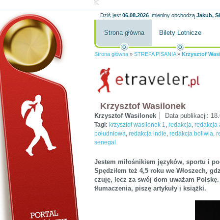
Dziś jest
06.08.2026
Imieniny obchodzą
Jakub, S
Strona główna
Bilety Lotnicze
Strona główna
»
STREFA PISANIA
»
Krzysztof Was
Krzysztof Wasilonek
Krzysztof Wasilonek
Data publikacji:
18.
Tagi:
krzysztof wasilonek 1
,
redakcja
,
redakcja 
południowa
,
redakcja indie
,
redakcja boliwia
,
r
senegal
Jestem miłośnikiem języków, sportu i p
Spędziłem też 4,5 roku we Włoszech, gdz
czuję, lecz za swój dom uważam Polskę
tłumaczenia, piszę artykuły i książki.