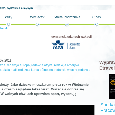
ława, Sykstus, Felicysym
Wizy
Wycieczki
Strefa Podróżnika
O nas
ilonek
gwarancja udanych wakacji
07.2011
Wypraw
azja
,
redakcja europa
,
redakcja afryka
,
redakcja ameryka
Etravel
edakcja mali
,
redakcja korea północna
,
redakcja włochy
,
redakcja
odróży. Jako dziecko mieszkałem przez rok w Wietnamie.
ie często zaglądam także teraz. Wszędzie dobrze się
. W wolnych chwilach uprawiam sport, wykonuję
Spotka
Pracow