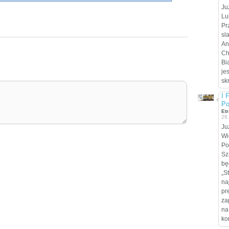
Ju
Lu
Pr
sl
An
Ch
Bi
je
sk
I 
Po
Etr
28
Ju
Wi
Po
Sz
bę
„S
na
pr
za
na
ko