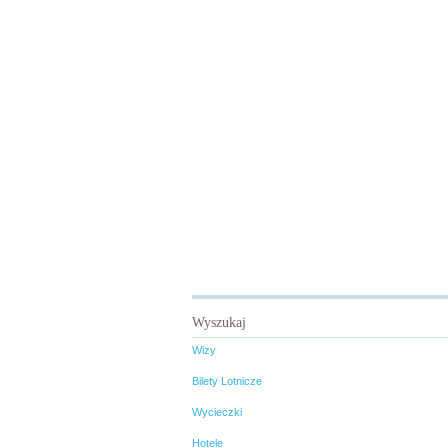
Wyszukaj
Wizy
Bilety Lotnicze
Wycieczki
Hotele