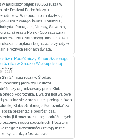
celem są Stany
ż w najbliższy piątek (30.05.) rusza w
Zjednoczone, które
blinie Festiwal Podróżniczy u
zamierzają przejechać
zyrodników. W programie znalazły się
wzdłuż i wszerz w
ajdowiska z całego świata: Kolumbia,
trakcie dwumiesięcznej
tarktyda, Portugalia, Niemcy, Słowenia,
eskapady.
orwacja) oraz z Polski (Opolszczyzna i
ałowieski Park Narodowy). Ideą Festiwalu
st ukazanie piękna i bogactwa przyrody w
rajnie różnych rejonach świata.
Festiwal Podróżniczy Klubu Szalonego
dróżnika w Środzie Wielkopolskiej
aveler.pl
.04.2014
ż 23 i 24 maja rusza w Środzie
elkopolskiej pierwszy Festiwal
dróżniczy organizowany przez Klub
alonego Podróżnika. Dwa dni festiwalowe
dą składać się z prezentacji prelegentów o
tatuetkę Klubu Szalonego Podróżnika” za
jlepszą prezentację podróżniczą,
ezentacji filmów oraz relacji podróżniczych
proszonych gości specjalnych. Poza tym
 każdego z uczestników czekają liczne
nkursy i atrakcje festiwalowe.