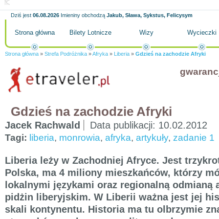
Dziś jest
06.08.2026
Imieniny obchodzą
Jakub, Sława, Sykstus, Felicysym
Strona główna
Bilety Lotnicze
Wizy
Wycieczki
Strona główna
»
Strefa Podróżnika
»
Afryka
»
Liberia
»
Gdzieś na zachodzie Afryki
gwaranc
Gdzieś na zachodzie Afryki
Jacek Rachwald
Data publikacji:
10.02.2012
Tagi:
liberia
,
monrowia
,
afryka
,
artykuły
,
zadanie 1
Liberia leży w Zachodniej Afryce. Jest trzykro
Polska, ma 4 miliony mieszkańców, którzy m
lokalnymi językami oraz regionalną odmianą 
pidżin liberyjskim. W Liberii ważna jest jej hi
skali kontynentu. Historia ma tu olbrzymie zn