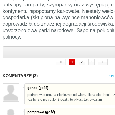
antylopy, lamparty, szympansy oraz występujące t
kontynentu hipopotamy karłowate. Niestety wielo
gospodarka (skupiona na wycince mahoniowców
doprowadziła do znacznej degradacji środowiska.
utworzono dwa parki narodowe: Sapo na południu
północy.
«
»
1
2
3
KOMENTARZE (3)
Od 
gonzo (gość)
podrozowac mozna niezleznie od wieku, licza sie checi, i 
tez by sie przydalo :) reszta to pikus, tak uwazam
paraprawo (gość)