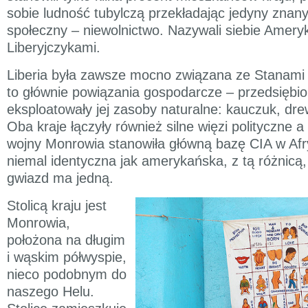
sobie ludność tubylczą przekładając jedyny znan
społeczny – niewolnictwo. Nazywali siebie Amery
Liberyjczykami.
Liberia była zawsze mocno związana ze Stanami
to głównie powiązania gospodarcze – przedsiębi
eksploatowały jej zasoby naturalne: kauczuk, dr
Oba kraje łączyły również silne więzi polityczne a
wojny Monrowia stanowiła główną bazę CIA w Afryc
niemal identyczna jak amerykańska, z tą różnicą
gwiazd ma jedną.
Stolicą kraju jest
Monrowia,
położona na długim
i wąskim półwyspie,
nieco podobnym do
naszego Helu.