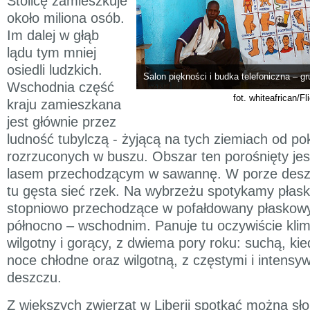
Stolicę zamieszkuje
około miliona osób.
Im dalej w głąb
lądu tym mniej
osiedli ludzkich.
Salon piękności i budka telefoniczna – g
Wschodnia część
fot. whiteafrican/F
kraju zamieszkana
jest głównie przez
ludność tubylczą - żyjącą na tych ziemiach od p
rozrzuconych w buszu. Obszar ten porośnięty jes
lasem przechodzącym w sawannę. W porze deszc
tu gęsta sieć rzek. Na wybrzeżu spotykamy płask
stopniowo przechodzące w pofałdowany płaskowy
północno – wschodnim. Panuje tu oczywiście klima
wilgotny i gorący, z dwiema pory roku: suchą, kie
noce chłodne oraz wilgotną, z częstymi i intens
deszczu.
Z większych zwierząt w Liberii spotkać można sło