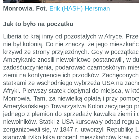
Monrowia. Fot.
Erik (HASH) Hersman
Jak to było na początku
Liberia to kraj inny od pozostałych w Afryce. Pr
nie był kolonią. Co nie znaczy, że jego mieszkańc
krzywd ze strony przyjezdnych. Gdy w początkac
Amerykanie znosili niewolnictwo postanowili, w d
zadośćuczynienia, podarować czarnoskórym mi
ziemi na kontynencie ich przodków. Zachęconych 
statkami ze wschodniego wybrzeża USA na zach
Afryki. Pierwszy statek dopłynął do miejsca, w kt
Monrowia. Tam, za niewielką opłatą i przy pomoc
Amerykańskiego Towarzystwa Kolonizacyjnego p
jednego z plemion do sprzedaży kawałka ziemi i os
niewolników. Statki z USA kursowały odtąd regula
zorganizowali się, w 1847 r. utworzyli Republikę Li
stanowili tylko kilka procent mieszkańców kraju,