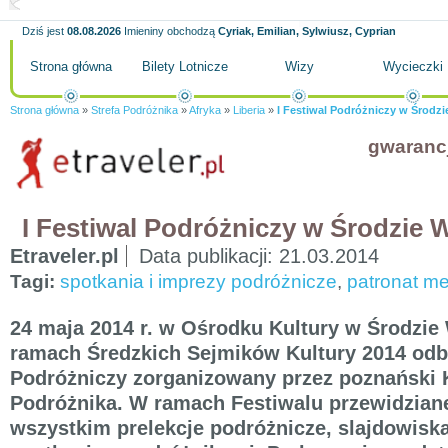
Dziś jest
08.08.2026
Imieniny obchodzą
Cyriak, Emilian, Sylwiusz, Cyprian
Strona główna
Bilety Lotnicze
Wizy
Wycieczki
Strona główna
»
Strefa Podróżnika
»
Afryka
»
Liberia
»
I Festiwal Podróżniczy w Środzi
gwaranc
I Festiwal Podróżniczy w Środzie W
Etraveler.pl
Data publikacji:
21.03.2014
Tagi:
spotkania i imprezy podróżnicze
,
patronat me
24 maja 2014 r. w Ośrodku Kultury w Środzie 
ramach Średzkich Sejmików Kultury 2014 odbę
Podróżniczy zorganizowany przez poznański 
Podróżnika. W ramach Festiwalu przewidzian
wszystkim prelekcje podróżnicze, slajdowiska