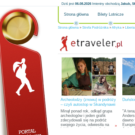
Dziś jest
06.08.2026
Imieniny obchodzą
Jakub, S
Strona główna
Bilety Lotnicze
Strona główna
»
Strefa Podróżnika
»
Afryka
»
Liberia
Archeolodzy (znowu) w podróży
Duński
– czyli autostop w Skandynawii
tropami wikingów
Minął ponad rok, odkąd grupa
"A tera
archeologów i jeden grafik
Anders
zdecydowali się na podróż
dawno 
swojego życia, odwiesiła na
Europi
»
jakiś czas pracę i studia i
Jutlan
wyruszyła do Rosji. Teraz,
Bałtyc