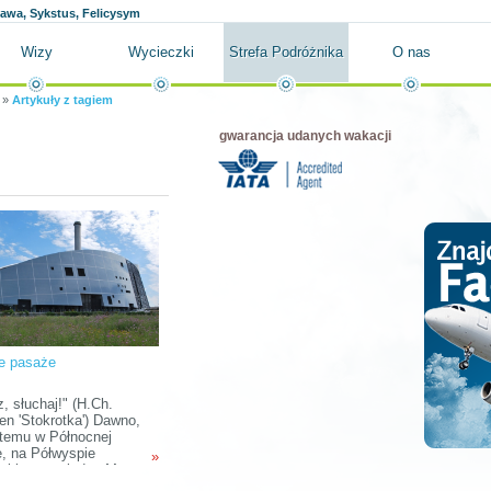
ława, Sykstus, Felicysym
Wizy
Wycieczki
Strefa Podróżnika
O nas
»
Artykuły z tagiem
gwarancja udanych wakacji
e pasaże
z, słuchaj!" (H.Ch.
en 'Stokrotka') Dawno,
temu w Północnej
e, na Półwyspie
»
dzkim, pomiędzy Morzem
kim i Morzem