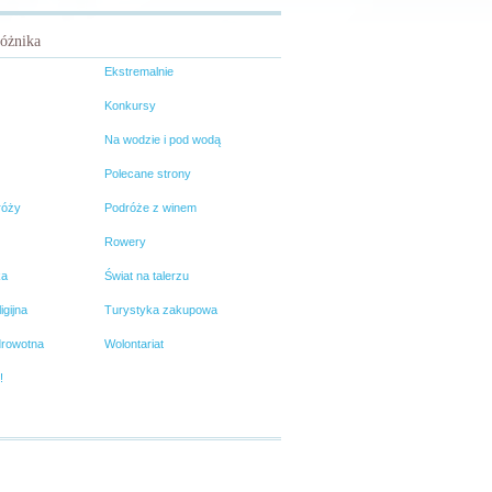
różnika
Ekstremalnie
Konkursy
Na wodzie i pod wodą
Polecane strony
róży
Podróże z winem
Rowery
ka
Świat na talerzu
igijna
Turystyka zakupowa
drowotna
Wolontariat
!