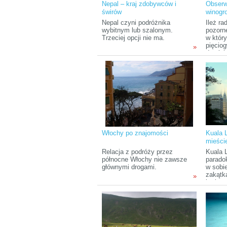
Nepal – kraj zdobywców i
Obserw
zatok i
świrów
winogr
że jest
Nepal czyni podróżnika
Ileż r
wybitnym lub szalonym.
pozorn
Trzeciej opcji nie ma.
w któr
pięciog
»
drogich
są lud
głosy i
wspomn
wielu k
tworzą
wartoś
Włochy po znajomości
Kuala 
mieści
Relacja z podróży przez
Kuala 
północne Włochy nie zawsze
paradok
głównymi drogami.
w sobi
zakątka
»
kryjąca
teraźni
Posiada
koloryt
zafasc