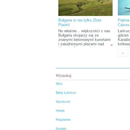
Bułgaria to nie tylko Złote
Piękne 
Piaski!
Caicos
No właśnie... większości z nas
Łańcuc
Bułgaria skojarzy się ze
gdzieś
znanymi betonowymi kurortami
Karaib
i zaludnionymi plażami nad
królowa
»
Morzem Czarnym, które to,
jest do
szczerze mówiąc, raczej
mieszk
«
zniechęcą nas do poznania
populac
tego naprawdę fascynującego
turystó
kraju. A szkoda, bo można
z czeg
naprawdę wiele przegapić...
obywat
ostatni
Wyszukaj
wyspy 
prowinc
Wizy
niekon
rządow
Bilety Lotnicze
Caicos
skąpan
Wycieczki
potrze
zauroc
Hotele
oporny
Regulamin
Kontakt