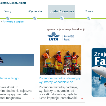
ajetan, Donat, Albert
Wizy
Wycieczki
Strefa Podróżnika
O nas
»
Artykuły z tagiem
gwarancja udanych wakacji
ateńskie tango
Porzućcie wszelkie stereotypy,
wy, którzy wchodzicie do
Kolumbii
białe domki z
Porzućcie wszelką nadzieję,
skimi dachami, bajeczne
wy, którzy to czytacie, od
małe wyspy, ser feta.
początku do końca, będą to
haseł-magnesów i
luźne impresje, przechwałki i
»
»
ica bezchmurnego nieba
wspomnienia kogoś, o kim
 turystów na Mykonos.
nigdy wcześniej nie