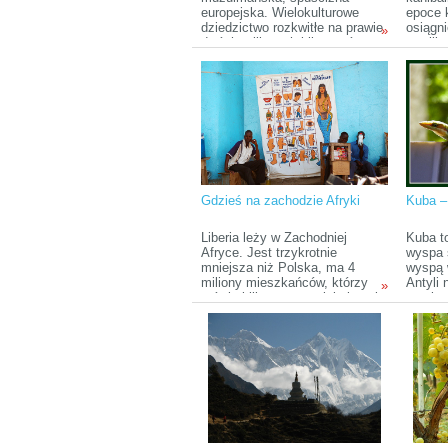
europejska. Wielokulturowe
epoce 
dziedzictwo rozkwitłe na prawie
osiągn
»
dwóch milionach kilometrów
cywiliz
kwadratowych wyjałowionych
ludowe 
pustyń. Rozpocznij wędrówkę
nietkni
po kraju, który wciąż czeka na
natura,
odkrycie obrazów historii i
Tak, is
gościnnych społeczeństw
miejsc
ukrytych wśród piaszczystych
Nowa G
wydm i tętniących życiem w
badacz
śródziemnomorskich portach.
prawdz
pozycj
katalog
Gdzieś na zachodzie Afryki
Kuba –
Liberia leży w Zachodniej
Kuba t
Afryce. Jest trzykrotnie
wyspa 
mniejsza niż Polska, ma 4
wyspą 
miliony mieszkańców, którzy
Antyli
»
mówią kilkunastoma lokalnymi
granic
językami oraz regionalną
kraju z
odmianą angielskiego – pidżin
1600 m
liberyjskim. W Liberii ważna jest
wysepe
jej historia, unikatowa w skali
to Isla
kontynentu. Historia ma tu
Odległ
olbrzymie znaczenie dla
końca 
stosunków społeczno –
ponad t
politycznych.
długość
aż 373
zawdzi