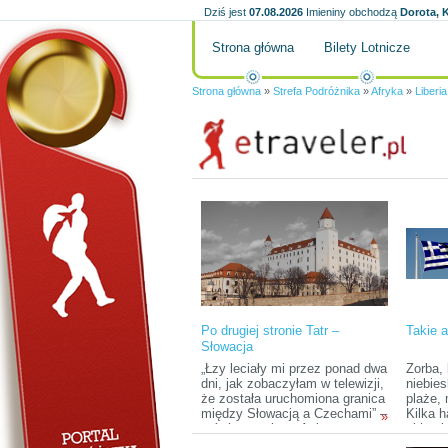
Dziś jest
07.08.2026
Imieniny obchodzą
Dorota, K
Strona główna
Bilety Lotnicze
Strona główna
»
Strefa Podróżnika
»
Afryka
»
Liberia
Po drugiej stronie Tatr –
Takie 
Słowacja
„Łzy leciały mi przez ponad dwa
Zorba, 
dni, jak zobaczyłam w telewizji,
niebie
że została uruchomiona granica
plaże, 
między Słowacją a Czechami” –
Kilka 
»
mówiąc te słowa Ania,
obietn
pracownik dyplomatyczny w
pchają