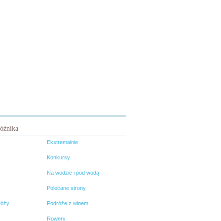
różnika
Ekstremalnie
Konkursy
Na wodzie i pod wodą
Polecane strony
róży
Podróże z winem
Rowery