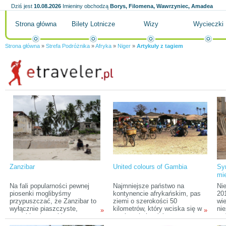
Dziś jest
10.08.2026
Imieniny obchodzą
Borys, Filomena, Wawrzyniec, Amadea
Strona główna
Bilety Lotnicze
Wizy
Wycieczki
Strona główna
»
Strefa Podróżnika
»
Afryka
»
Niger
»
Artykuły z tagiem
Zanzibar
United colours of Gambia
Syr
mi
Ce
Na fali popularności pewnej
Najmniejsze państwo na
Ni
piosenki moglibyśmy
kontynencie afrykańskim, pas
20
przypuszczać, że Zanzibar to
ziemi o szerokości 50
wi
wyłącznie piaszczyste,
kilometrów, który wciska się w
ni
»
»
szerokie plaże oblegane przez
powierzchnię większego
goś
turystów różnej maści. Czego
sąsiada – Senegalu. Witamy w
pr