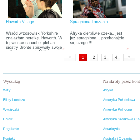
nasyconym jodem Morza
przypadku dzieci.Nie można
Egejskiego, ale także
zapominać też o bogactwie
turystyką.
przyrodniczym i kulturowym,
które Indie sobą reprezentują.
Wciąż można znaleźć niemalże
Haworth Village
Spragniona Tanzania
nietknięte ludzką ręką obszary,
które zachwycają zmysły.
Wśród wrzosowisk Yorkshire
Afryka cierpliwie czeka.. jest
znalazłam perełkę. Haworth. W
już spragniona... przekonajcie
tej wiosce na cichej plebanii
się czego !!!
siostry Brontë spisywały swoje
»
»
najlepsze powieści kilkaset lat
temu a dziś prawdopodobnie
«
»
1
2
3
4
kiedy nikt nie widzi najchętniej
tańczą swing i jive podczas
święta The Haworth 1940s
Weekend. W połowie maja jak
co roku Haworth Village
Wyszukaj
Na skróty przez kon
Association oraz grupy
pasjonatów i artystów zamieniły
Wizy
Afryka
całą wioskę w święto muzyki,
tańca, mody vintage i militariów.
Bilety Lotnicze
Ameryka Południowa
Wycieczki
Ameryka Północna
Hotele
Ameryka Środkowa i Ka
Regulamin
Antarktyda
Kontakt
Australia i Oceania