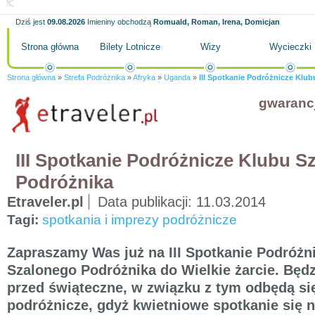
Dziś jest
09.08.2026
Imieniny obchodzą
Romuald, Roman, Irena, Domicjan
Strona główna
Bilety Lotnicze
Wizy
Wycieczki
Strona główna
»
Strefa Podróżnika
»
Afryka
»
Uganda
»
III Spotkanie Podróżnicze Klu
gwaranc
III Spotkanie Podróżnicze Klubu S
Podróżnika
Etraveler.pl
Data publikacji:
11.03.2014
Tagi:
spotkania i imprezy podróżnicze
Zapraszamy Was już na III Spotkanie Podróżn
Szalonego Podróżnika do Wielkie żarcie. Będz
przed świąteczne, w związku z tym odbędą si
podróżnicze, gdyż kwietniowe spotkanie się n