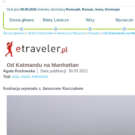
Dziś jest
09.08.2026
Imieniny obchodzą
Romuald, Roman, Irena, Domicjan
Strona główna
Bilety Lotnicze
Wizy
Wycieczki
Strona główna
»
Strefa Podróżnika
»
Ameryka Północna
»
Kanada
»
Od Katmandu na Ma
Od Katmandu na Manhattan
Agata Kozłowska
Data publikacji:
30.03.2012
Tagi:
azja
,
nepal
,
katmandu
Ilustracja wywiadu z Januszem Kurczabem