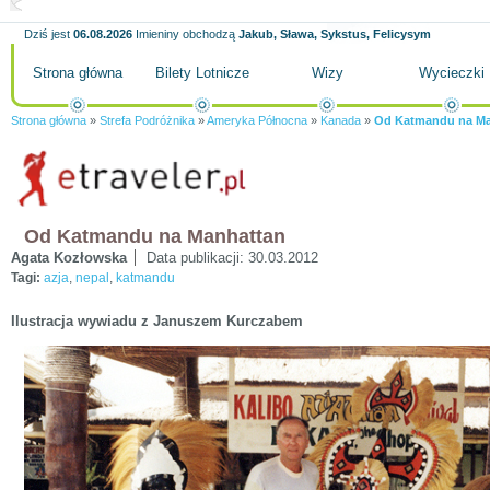
Dziś jest
06.08.2026
Imieniny obchodzą
Jakub, Sława, Sykstus, Felicysym
Strona główna
Bilety Lotnicze
Wizy
Wycieczki
Strona główna
»
Strefa Podróżnika
»
Ameryka Północna
»
Kanada
»
Od Katmandu na Ma
Od Katmandu na Manhattan
Agata Kozłowska
Data publikacji:
30.03.2012
Tagi:
azja
,
nepal
,
katmandu
Ilustracja wywiadu z Januszem Kurczabem