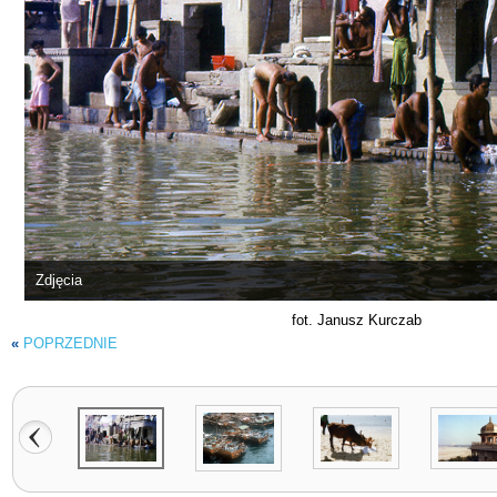
Zdjęcia
fot. Janusz Kurczab
«
POPRZEDNIE