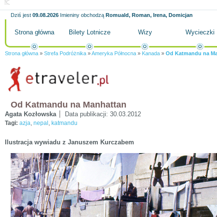
Dziś jest
09.08.2026
Imieniny obchodzą
Romuald, Roman, Irena, Domicjan
Strona główna
Bilety Lotnicze
Wizy
Wycieczki
Strona główna
»
Strefa Podróżnika
»
Ameryka Północna
»
Kanada
»
Od Katmandu na Ma
Od Katmandu na Manhattan
Agata Kozłowska
Data publikacji:
30.03.2012
Tagi:
azja
,
nepal
,
katmandu
Ilustracja wywiadu z Januszem Kurczabem