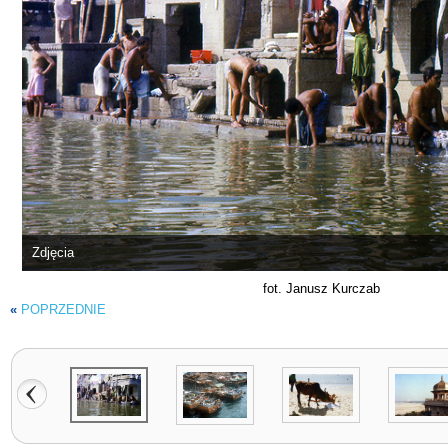
Zdjęcia
fot. Janusz Kurczab
«
POPRZEDNIE