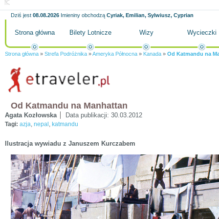
Dziś jest
08.08.2026
Imieniny obchodzą
Cyriak, Emilian, Sylwiusz, Cyprian
Strona główna
Bilety Lotnicze
Wizy
Wycieczki
Strona główna
»
Strefa Podróżnika
»
Ameryka Północna
»
Kanada
»
Od Katmandu na Ma
Od Katmandu na Manhattan
Agata Kozłowska
Data publikacji:
30.03.2012
Tagi:
azja
,
nepal
,
katmandu
Ilustracja wywiadu z Januszem Kurczabem