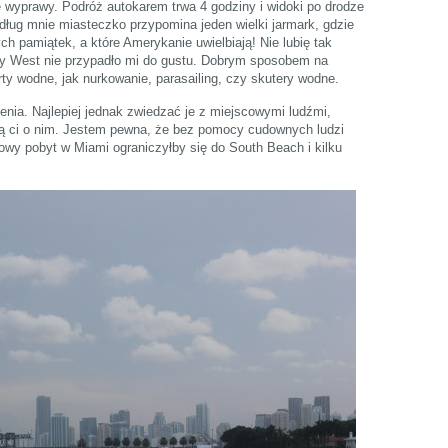
ie wyprawy. Podróż autokarem trwa 4 godziny i widoki po drodze
dług mnie miasteczko przypomina jeden wielki jarmark, gdzie
h pamiątek, a które Amerykanie uwielbiają! Nie lubię tak
ey West nie przypadło mi do gustu. Dobrym sposobem na
y wodne, jak nurkowanie, parasailing, czy skutery wodne.
nia. Najlepiej jednak zwiedzać je z miejscowymi ludźmi,
dzą ci o nim. Jestem pewna, że bez pomocy cudownych ludzi
owy pobyt w Miami ograniczyłby się do South Beach i kilku