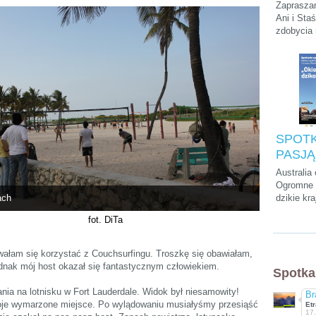
Podróży
Zapraszam
Stasie
Ani i Sta
zdobycia
„Kilim
szczytu A
na dach
krótkiego
parkach n
na Zanzib
SPOTK
PASJĄ:
Cwalin
Australia
Śliwińs
Ogromne p
ach
dzikie kra
Łukasz
przedziwn
"Okieł
fot. DiTa
które mo
dzikość
tylko tam
kultura, a
ałam się korzystać z Couchsurfingu. Troszkę się obawiałam,
chyba naj
ednak mój host okazał się fantastycznym człowiekiem.
Spotka
wyluzowan
świecie.
ia na lotnisku w Fort Lauderdale. Widok był niesamowity!
Br
oje wymarzone miejsce. Po wylądowaniu musiałyśmy przesiąść
Etr
17