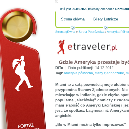
Dziś jest
09.08.2026
Imieniny obchodzą
Romuald,
Strona główna
Bilety Lotnicze
Strona główna
»
Strefa Podróżnika
»
Ameryka Półno
Gdzie Ameryka przestaje b
DiTa
Data publikacji:
14.12.2012
Tagi:
ameryka północna
,
stany zjednoczone
,
m
Miami to z całą pewnością moje ulubione
przypomina Stanów Zjednoczonych. Nie tw
mieszkając w Indianie, gdzie ciężko spotk
popularną „sieciówką” graniczy z cudem
mam słabość do Ameryki Łacińskiej i ję
jest, że spotkasz Latynosa niż Amerykani
angielski.
„Bo w Miami można tylko imprezować”