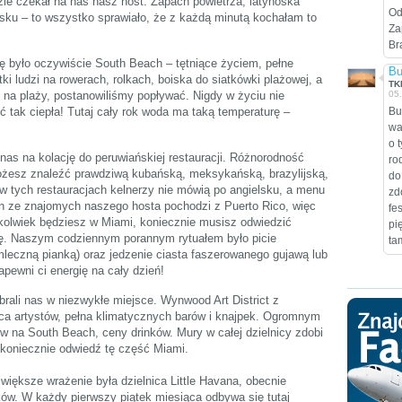
zie czekał na nas nasz host. Zapach powietrza, latynoska
Od
sku – to wszystko sprawiało, że z każdą minutą kochałam to
Za
Bra
ę było oczywiście South Beach – tętniące życiem, pełne
Bu
i ludzi na rowerach, rolkach, boiska do siatkówki plażowej, a
TK
y na plaży, postanowiliśmy popływać. Nigdy w życiu nie
05
tak ciepła! Tutaj cały rok woda ma taką temperaturę –
Bu
wa
o 
nas na kolację do peruwiańskiej restauracji. Różnorodność
ro
ożesz znaleźć prawdziwą kubańską, meksykańską, brazylijską,
do
o w tych restauracjach kelnerzy nie mówią po angielsku, a menu
zd
en ze znajomych naszego hosta pochodzi z Puerto Rico, więc
fe
ykolwiek będziesz w Miami, koniecznie musisz odwiedzić
pi
nię. Naszym codziennym porannym rytuałem było picie
ta
leczną pianką) oraz jedzenie ciasta faszerowanego gujawą lub
pewni ci energię na cały dzień!
abrali nas w niezwykłe miejsce. Wynwood Art District z
ica artystów, pełna klimatycznych barów i knajpek. Ogromnym
w na South Beach, ceny drinków. Mury w całej dzielnicy zdobi
 – koniecznie odwiedź tę część Miami.
większe wrażenie była dzielnica Little Havana, obecnie
w. W każdy pierwszy piątek miesiąca odbywa się tutaj