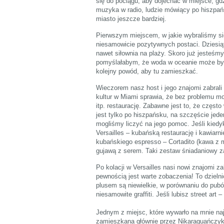
się do pociągu, aby dojechać w miejsce, gd
muzyka w radio, ludzie mówiący po hiszpań
miasto jeszcze bardziej.
Pierwszym miejscem, w jakie wybraliśmy si
niesamowicie pozytywnych postaci. Dziesiątk
nawet siłownia na plaży. Skoro już jesteśm
pomyślałabym, że woda w oceanie może być 
kolejny powód, aby tu zamieszkać.
Wieczorem nasz host i jego znajomi zabrali 
kultur w Miami sprawia, że bez problemu m
itp. restaurację. Zabawne jest to, że częst
jest tylko po hiszpańsku, na szczęście jed
mogliśmy liczyć na jego pomoc. Jeśli kied
Versailles – kubańską restaurację i kawiar
kubańskiego espresso – Cortadito (kawa z m
gujawą z serem. Taki zestaw śniadaniowy za
Po kolacji w Versailles nasi nowi znajomi z
pewnością jest warte zobaczenia! To dzieln
plusem są niewielkie, w porównaniu do pubó
niesamowite graffiti. Jeśli lubisz street art
Jednym z miejsc, które wywarło na mnie naj
zamieszkana głównie przez Nikaraguańczykó