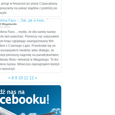
celem są Stany
 pirogi w Amazonii po plaże Copacabany.
Zjednoczone, które
praszamy na pokaz slajdów z podróży po
zamierzają przejechać
zylii.
wzdłuż i wszerz w
rkina Faso – „Tak, jak w kinie...”
trakcie dwumiesięcznej
N Wagabunda
eskapady.
.12.2013
rkina Faso..., myślę, że dla samej nazwy
rto tam pojechać. Pierwszy raz usłyszałem
tym kraju oglądając zaangażowany film
dem z Czarnego Lądu. Przedostał się on
 europejskich mediów, tylko dlatego, że
obył pierwszą nagrodę na panafrykańskim
stiwalu filmu i telewizji w Wagadugu. To tez
ękna nazwa. Wówczas zapragnąłem kiedyś
m wyruszyć.
«
»
8
9
10
11
12