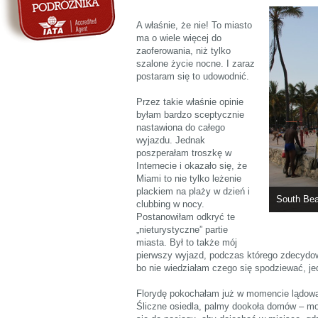
A właśnie, że nie! To miasto
ma o wiele więcej do
zaoferowania, niż tylko
szalone życie nocne. I zaraz
postaram się to udowodnić.
Przez takie właśnie opinie
byłam bardzo sceptycznie
nastawiona do całego
wyjazdu. Jednak
poszperałam troszkę w
Internecie i okazało się, że
Miami to nie tylko leżenie
plackiem na plaży w dzień i
South Be
clubbing w nocy.
Postanowiłam odkryć te
„nieturystyczne” partie
miasta. Był to także mój
pierwszy wyjazd, podczas którego zdecydow
bo nie wiedziałam czego się spodziewać, j
Florydę pokochałam już w momencie lądowan
Śliczne osiedla, palmy dookoła domów – m