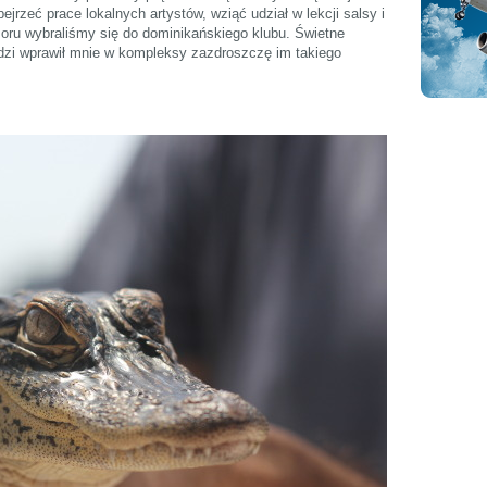
jrzeć prace lokalnych artystów, wziąć udział w lekcji salsy i
zoru wybraliśmy się do dominikańskiego klubu. Świetne
dzi wprawił mnie w kompleksy zazdroszczę im takiego