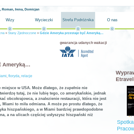
 Roman, Irena, Domicjan
Wizy
Wycieczki
Strefa Podróżnika
O nas
cna
»
Stany Zjednoczone
»
Gdzie Ameryka przestaje być Ameryką…
gwarancja udanych wakacji
yć Ameryką…
Wypraw
iami
,
floryda
,
relacje
Etravel
 miejsce w USA. Może dlatego, że zupełnie nie
ierdzę tutaj, że nie lubię tego, co amerykańskie, jednak
ać obcokrajowca, a znalezienie restauracji, która nie jest
, Miami to miła odmiana. A może po prostu dlatego, że
zyka hiszpańskiego, a w Miami bardziej prawdopodobne
na, a na ulicach częściej usłyszysz hiszpański niż
Spotka
Pracow