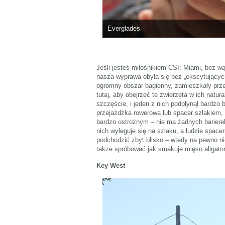
Everglades
Jeśli jesteś miłośnikiem CSI: Miami, bez wą
nasza wyprawa obyła się bez „ekscytującyc
ogromny obszar bagienny, zamieszkały przez
tutaj, aby obejrzeć te zwierzęta w ich natu
szczęście, i jeden z nich podpłynął bardzo 
przejażdżka rowerowa lub spacer szlakiem, 
bardzo ostrożnym – nie ma żadnych barierek
nich wyleguje się na szlaku, a ludzie spacer
podchodzić zbyt blisko – wtedy na pewno nic
także spróbować jak smakuje mięso aligato
Key West