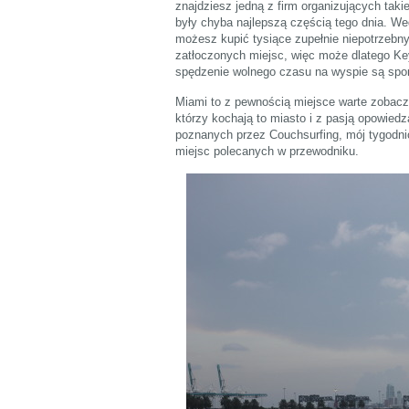
znajdziesz jedną z firm organizujących tak
były chyba najlepszą częścią tego dnia. We
możesz kupić tysiące zupełnie niepotrzebnyc
zatłoczonych miejsc, więc może dlatego K
spędzenie wolnego czasu na wyspie są sport
Miami to z pewnością miejsce warte zobacze
którzy kochają to miasto i z pasją opowie
poznanych przez Couchsurfing, mój tygodni
miejsc polecanych w przewodniku.