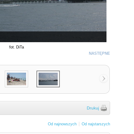
fot. DiTa
NASTĘPNE
Drukuj
Od najnowszych
Od najstarszych