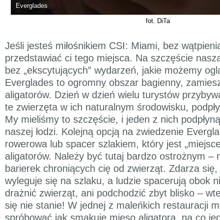
Everglades
fot. DiTa
Jeśli jesteś miłośnikiem CSI: Miami, bez wątpieni
przedstawiać ci tego miejsca. Na szczęście nasz
bez „ekscytujących” wydarzeń, jakie możemy oglą
Everglades to ogromny obszar bagienny, zamiesz
aligatorów. Dzień w dzień wielu turystów przybywa
te zwierzęta w ich naturalnym środowisku, podpły
My mieliśmy to szczęście, i jeden z nich podpłyną
naszej łodzi. Kolejną opcją na zwiedzenie Evergl
rowerowa lub spacer szlakiem, który jest „miej
aligatorów. Należy być tutaj bardzo ostrożnym –
barierek chroniących cię od zwierząt. Zdarza się, 
wyleguje się na szlaku, a ludzie spacerują obok n
drażnić zwierząt, ani podchodzić zbyt blisko – wt
się nie stanie! W jednej z maleńkich restauracji 
spróbować jak smakuje mięso aligatora, na co jed