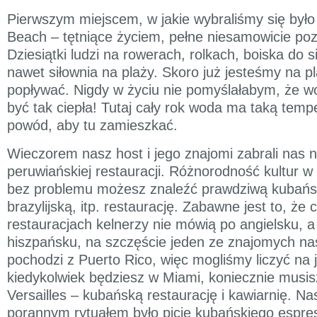
Pierwszym miejscem, w jakie wybraliśmy się było
Beach – tętniące życiem, pełne niesamowicie poz
Dziesiątki ludzi na rowerach, rolkach, boiska do s
nawet siłownia na plaży. Skoro już jesteśmy na p
popływać. Nigdy w życiu nie pomyślałabym, że 
być tak ciepła! Tutaj cały rok woda ma taką tempe
powód, aby tu zamieszkać.
Wieczorem nasz host i jego znajomi zabrali nas n
peruwiańskiej restauracji. Różnorodność kultur w
bez problemu możesz znaleźć prawdziwą kubań
brazylijską, itp. restaurację. Zabawne jest to, że 
restauracjach kelnerzy nie mówią po angielsku, a
hiszpańsku, na szczęście jeden ze znajomych n
pochodzi z Puerto Rico, więc mogliśmy liczyć na 
kiedykolwiek będziesz w Miami, koniecznie musis
Versailles – kubańską restaurację i kawiarnię. 
porannym rytuałem było picie kubańskiego espres