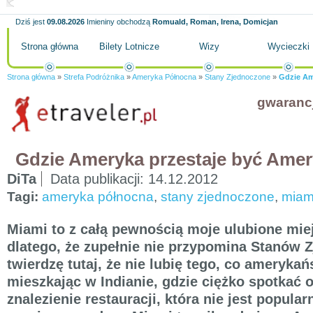
Dziś jest
09.08.2026
Imieniny obchodzą
Romuald, Roman, Irena, Domicjan
Strona główna
Bilety Lotnicze
Wizy
Wycieczki
Strona główna
»
Strefa Podróżnika
»
Ameryka Północna
»
Stany Zjednoczone
»
Gdzie Am
gwaranc
Gdzie Ameryka przestaje być Ame
DiTa
Data publikacji:
14.12.2012
Tagi:
ameryka północna
,
stany zjednoczone
,
miam
Miami to z całą pewnością moje ulubione mi
dlatego, że zupełnie nie przypomina Stanów 
twierdzę tutaj, że nie lubię tego, co amerykań
mieszkając w Indianie, gdzie ciężko spotkać 
znalezienie restauracji, która nie jest popula