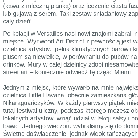
(kawa z mleczną pianką) oraz jedzenie ciasta f
lub gujawą z serem. Taki zestaw śniadaniowy zap
cały dzień!
Po kolacji w Versailles nasi nowi znajomi zabrali 
miejsce. Wynwood Art District z pewnością jest w
dzielnica artystów, pełna klimatycznych barów i
plusem są niewielkie, w porównaniu do pubów na
drinków. Mury w całej dzielnicy zdobi niesamowite g
street art – koniecznie odwiedź tę część Miami.
Jednym z miejsc, które wywarło na mnie najwięk
dzielnica Little Havana, obecnie zamieszkana głó
Nikaraguańczyków. W każdy pierwszy piątek mie
tutaj festiwal uliczny, podczas którego możesz o
lokalnych artystów, wziąć udział w lekcji salsy i p
bawić. Jednego wieczoru wybraliśmy się do domi
Świetne doświadczenie, jednak widok tańczących 