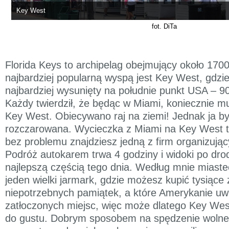
Key West
fot. DiTa
Florida Keys to archipelag obejmujący około 1700
najbardziej popularną wyspą jest Key West, gdzie
najbardziej wysunięty na południe punkt USA – 9
Każdy twierdził, że będąc w Miami, koniecznie m
Key West. Obiecywano raj na ziemi! Jednak ja 
rozczarowana. Wycieczka z Miami na Key West t
bez problemu znajdziesz jedną z firm organizują
Podróż autokarem trwa 4 godziny i widoki po dro
najlepszą częścią tego dnia. Według mnie miast
jeden wielki jarmark, gdzie możesz kupić tysiące 
niepotrzebnych pamiątek, a które Amerykanie uwie
zatłoczonych miejsc, więc może dlatego Key Wes
do gustu. Dobrym sposobem na spędzenie wolne