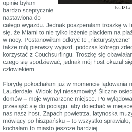
opinie byłam
fot. DiTa
bardzo sceptycznie
nastawiona do
całego wyjazdu. Jednak poszperałam troszkę w In
się, że Miami to nie tylko leżenie plackiem na pla
w nocy. Postanowiłam odkryć te „nieturystyczne” p
także mój pierwszy wyjazd, podczas którego zd
korzystać z Couchsurfingu. Troszkę się obawiała
czego się spodziewać, jednak mój host okazał si
człowiekiem.
Florydę pokochałam już w momencie lądowania na
Lauderdale. Widok był niesamowity! Śliczne osie
domów – moje wymarzone miejsce. Po wylądowa
przesiąść się do pociągu, aby dojechać w miejsce
nas nasz host. Zapach powietrza, latynoska muzy
mówiący po hiszpańsku – to wszystko sprawiało,
kochałam to miasto jeszcze bardziej.