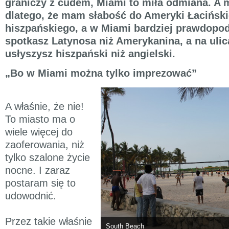
graniczy z cudem, Miami to miła odmiana. A 
dlatego, że mam słabość do Ameryki Łacińskie
hiszpańskiego, a w Miami bardziej prawdopod
spotkasz Latynosa niż Amerykanina, a na ulic
usłyszysz hiszpański niż angielski.
„Bo w Miami można tylko imprezować”
A właśnie, że nie!
To miasto ma o
wiele więcej do
zaoferowania, niż
tylko szalone życie
nocne. I zaraz
postaram się to
udowodnić.
Przez takie właśnie
South Beach