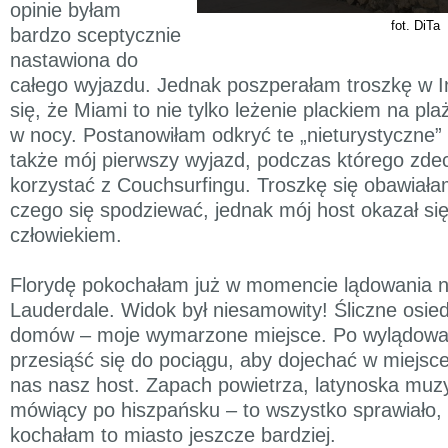
opinie byłam
fot. DiTa
bardzo sceptycznie
nastawiona do
całego wyjazdu. Jednak poszperałam troszkę w In
się, że Miami to nie tylko leżenie plackiem na pla
w nocy. Postanowiłam odkryć te „nieturystyczne” p
także mój pierwszy wyjazd, podczas którego zd
korzystać z Couchsurfingu. Troszkę się obawiała
czego się spodziewać, jednak mój host okazał si
człowiekiem.
Florydę pokochałam już w momencie lądowania na
Lauderdale. Widok był niesamowity! Śliczne osie
domów – moje wymarzone miejsce. Po wylądowa
przesiąść się do pociągu, aby dojechać w miejsce
nas nasz host. Zapach powietrza, latynoska muzy
mówiący po hiszpańsku – to wszystko sprawiało,
kochałam to miasto jeszcze bardziej.