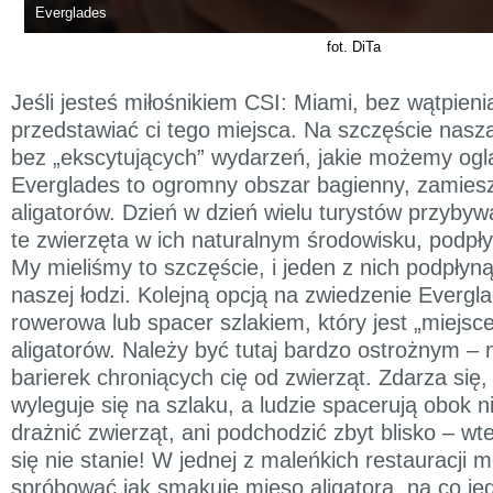
Everglades
fot. DiTa
Jeśli jesteś miłośnikiem CSI: Miami, bez wątpieni
przedstawiać ci tego miejsca. Na szczęście nasz
bez „ekscytujących” wydarzeń, jakie możemy oglą
Everglades to ogromny obszar bagienny, zamiesz
aligatorów. Dzień w dzień wielu turystów przybywa
te zwierzęta w ich naturalnym środowisku, podpły
My mieliśmy to szczęście, i jeden z nich podpłyną
naszej łodzi. Kolejną opcją na zwiedzenie Evergl
rowerowa lub spacer szlakiem, który jest „miej
aligatorów. Należy być tutaj bardzo ostrożnym –
barierek chroniących cię od zwierząt. Zdarza się, 
wyleguje się na szlaku, a ludzie spacerują obok n
drażnić zwierząt, ani podchodzić zbyt blisko – wt
się nie stanie! W jednej z maleńkich restauracji 
spróbować jak smakuje mięso aligatora, na co jed