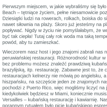
Pierwszym miejscem, w jakie wybraliśmy się było
Beach – tętniące życiem, pełne niesamowicie poz
Dziesiątki ludzi na rowerach, rolkach, boiska do s
nawet siłownia na plaży. Skoro już jesteśmy na p
popływać. Nigdy w życiu nie pomyślałabym, że 
być tak ciepła! Tutaj cały rok woda ma taką tempe
powód, aby tu zamieszkać.
Wieczorem nasz host i jego znajomi zabrali nas n
peruwiańskiej restauracji. Różnorodność kultur w
bez problemu możesz znaleźć prawdziwą kubań
brazylijską, itp. restaurację. Zabawne jest to, że 
restauracjach kelnerzy nie mówią po angielsku, a
hiszpańsku, na szczęście jeden ze znajomych n
pochodzi z Puerto Rico, więc mogliśmy liczyć na 
kiedykolwiek będziesz w Miami, koniecznie musis
Versailles – kubańską restaurację i kawiarnię. 
porannym rytuałem było picie kubańskiego espres