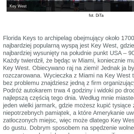
Key West
fot. DiTa
Florida Keys to archipelag obejmujący około 1700
najbardziej popularną wyspą jest Key West, gdzie
najbardziej wysunięty na południe punkt USA – 9
Każdy twierdził, że będąc w Miami, koniecznie m
Key West. Obiecywano raj na ziemi! Jednak ja 
rozczarowana. Wycieczka z Miami na Key West t
bez problemu znajdziesz jedną z firm organizują
Podróż autokarem trwa 4 godziny i widoki po dro
najlepszą częścią tego dnia. Według mnie miast
jeden wielki jarmark, gdzie możesz kupić tysiące 
niepotrzebnych pamiątek, a które Amerykanie uwie
zatłoczonych miejsc, więc może dlatego Key Wes
do gustu. Dobrym sposobem na spędzenie wolne