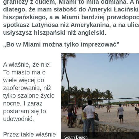
graniczy z cudem, Miami to miła odmiana. A 
dlatego, że mam słabość do Ameryki Łacińskie
hiszpańskiego, a w Miami bardziej prawdopod
spotkasz Latynosa niż Amerykanina, a na ulic
usłyszysz hiszpański niż angielski.
„Bo w Miami można tylko imprezować”
A właśnie, że nie!
To miasto ma o
wiele więcej do
zaoferowania, niż
tylko szalone życie
nocne. I zaraz
postaram się to
udowodnić.
Przez takie właśnie
South Beach