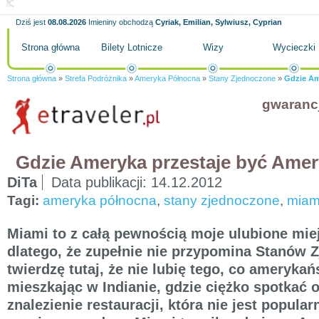
Dziś jest
08.08.2026
Imieniny obchodzą
Cyriak, Emilian, Sylwiusz, Cyprian
Strona główna
Bilety Lotnicze
Wizy
Wycieczki
Strona główna
»
Strefa Podróżnika
»
Ameryka Północna
»
Stany Zjednoczone
»
Gdzie Am
gwaranc
Gdzie Ameryka przestaje być Ame
DiTa
Data publikacji:
14.12.2012
Tagi:
ameryka północna
,
stany zjednoczone
,
miam
Miami to z całą pewnością moje ulubione mi
dlatego, że zupełnie nie przypomina Stanów 
twierdzę tutaj, że nie lubię tego, co amerykań
mieszkając w Indianie, gdzie ciężko spotkać 
znalezienie restauracji, która nie jest popula