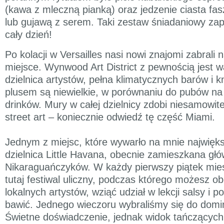
(kawa z mleczną pianką) oraz jedzenie ciasta f
lub gujawą z serem. Taki zestaw śniadaniowy zap
cały dzień!
Po kolacji w Versailles nasi nowi znajomi zabrali 
miejsce. Wynwood Art District z pewnością jest w
dzielnica artystów, pełna klimatycznych barów i
plusem są niewielkie, w porównaniu do pubów na
drinków. Mury w całej dzielnicy zdobi niesamowite g
street art – koniecznie odwiedź tę część Miami.
Jednym z miejsc, które wywarło na mnie najwięk
dzielnica Little Havana, obecnie zamieszkana głó
Nikaraguańczyków. W każdy pierwszy piątek mie
tutaj festiwal uliczny, podczas którego możesz o
lokalnych artystów, wziąć udział w lekcji salsy i p
bawić. Jednego wieczoru wybraliśmy się do domi
Świetne doświadczenie, jednak widok tańczących 