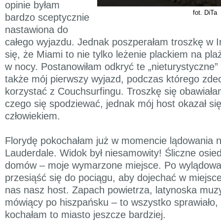
opinie byłam
fot. DiTa
bardzo sceptycznie
nastawiona do
całego wyjazdu. Jednak poszperałam troszkę w In
się, że Miami to nie tylko leżenie plackiem na pla
w nocy. Postanowiłam odkryć te „nieturystyczne” p
także mój pierwszy wyjazd, podczas którego zd
korzystać z Couchsurfingu. Troszkę się obawiała
czego się spodziewać, jednak mój host okazał si
człowiekiem.
Florydę pokochałam już w momencie lądowania na
Lauderdale. Widok był niesamowity! Śliczne osie
domów – moje wymarzone miejsce. Po wylądowa
przesiąść się do pociągu, aby dojechać w miejsce
nas nasz host. Zapach powietrza, latynoska muzy
mówiący po hiszpańsku – to wszystko sprawiało,
kochałam to miasto jeszcze bardziej.