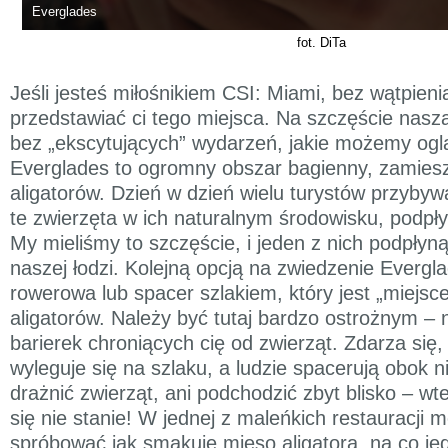
Everglades
fot. DiTa
Jeśli jesteś miłośnikiem CSI: Miami, bez wątpieni
przedstawiać ci tego miejsca. Na szczęście nasz
bez „ekscytujących” wydarzeń, jakie możemy oglą
Everglades to ogromny obszar bagienny, zamiesz
aligatorów. Dzień w dzień wielu turystów przybywa
te zwierzęta w ich naturalnym środowisku, podpły
My mieliśmy to szczęście, i jeden z nich podpłyną
naszej łodzi. Kolejną opcją na zwiedzenie Evergl
rowerowa lub spacer szlakiem, który jest „miej
aligatorów. Należy być tutaj bardzo ostrożnym –
barierek chroniących cię od zwierząt. Zdarza się, 
wyleguje się na szlaku, a ludzie spacerują obok n
drażnić zwierząt, ani podchodzić zbyt blisko – wt
się nie stanie! W jednej z maleńkich restauracji 
spróbować jak smakuje mięso aligatora, na co jed