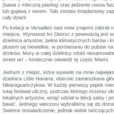
(kawa z mleczną pianką) oraz jedzenie ciasta f
lub gujawą z serem. Taki zestaw śniadaniowy zap
cały dzień!
Po kolacji w Versailles nasi nowi znajomi zabrali 
miejsce. Wynwood Art District z pewnością jest w
dzielnica artystów, pełna klimatycznych barów i
plusem są niewielkie, w porównaniu do pubów na
drinków. Mury w całej dzielnicy zdobi niesamowite g
street art – koniecznie odwiedź tę część Miami.
Jednym z miejsc, które wywarło na mnie najwięk
dzielnica Little Havana, obecnie zamieszkana głó
Nikaraguańczyków. W każdy pierwszy piątek mie
tutaj festiwal uliczny, podczas którego możesz o
lokalnych artystów, wziąć udział w lekcji salsy i p
bawić. Jednego wieczoru wybraliśmy się do domi
Świetne doświadczenie, jednak widok tańczących 