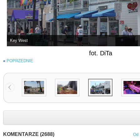
Key West
fot. DiTa
«
POPRZEDNIE
KOMENTARZE (2688)
Od 