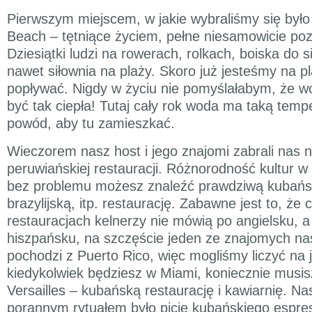
Pierwszym miejscem, w jakie wybraliśmy się było
Beach – tętniące życiem, pełne niesamowicie poz
Dziesiątki ludzi na rowerach, rolkach, boiska do s
nawet siłownia na plaży. Skoro już jesteśmy na p
popływać. Nigdy w życiu nie pomyślałabym, że 
być tak ciepła! Tutaj cały rok woda ma taką tempe
powód, aby tu zamieszkać.
Wieczorem nasz host i jego znajomi zabrali nas n
peruwiańskiej restauracji. Różnorodność kultur w
bez problemu możesz znaleźć prawdziwą kubań
brazylijską, itp. restaurację. Zabawne jest to, że 
restauracjach kelnerzy nie mówią po angielsku, a
hiszpańsku, na szczęście jeden ze znajomych n
pochodzi z Puerto Rico, więc mogliśmy liczyć na 
kiedykolwiek będziesz w Miami, koniecznie musis
Versailles – kubańską restaurację i kawiarnię. 
porannym rytuałem było picie kubańskiego espres