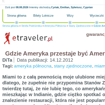
Dziś jest
08.08.2026
Imieniny obchodzą
Cyriak, Emilian, Sylwiusz, Cyprian
Strona główna
Bilety Lotnicze
Wizy
Wycieczki
Strona główna
»
Strefa Podróżnika
»
Ameryka Północna
»
Stany Zjednoczone
»
Gdzie Am
gwaranc
Gdzie Ameryka przestaje być Ame
DiTa
Data publikacji:
14.12.2012
Tagi:
ameryka północna
,
stany zjednoczone
,
miam
Miami to z całą pewnością moje ulubione mi
dlatego, że zupełnie nie przypomina Stanów 
twierdzę tutaj, że nie lubię tego, co amerykań
mieszkając w Indianie, gdzie ciężko spotkać 
znalezienie restauracji, która nie jest popula