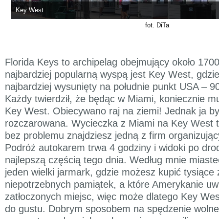
Key West
fot. DiTa
Florida Keys to archipelag obejmujący około 1700
najbardziej popularną wyspą jest Key West, gdzie
najbardziej wysunięty na południe punkt USA – 9
Każdy twierdził, że będąc w Miami, koniecznie m
Key West. Obiecywano raj na ziemi! Jednak ja 
rozczarowana. Wycieczka z Miami na Key West t
bez problemu znajdziesz jedną z firm organizują
Podróż autokarem trwa 4 godziny i widoki po dro
najlepszą częścią tego dnia. Według mnie miast
jeden wielki jarmark, gdzie możesz kupić tysiące 
niepotrzebnych pamiątek, a które Amerykanie uwie
zatłoczonych miejsc, więc może dlatego Key Wes
do gustu. Dobrym sposobem na spędzenie wolne