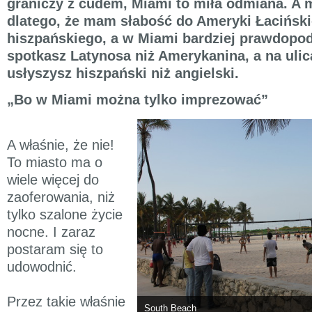
graniczy z cudem, Miami to miła odmiana. A 
dlatego, że mam słabość do Ameryki Łacińskie
hiszpańskiego, a w Miami bardziej prawdopod
spotkasz Latynosa niż Amerykanina, a na ulic
usłyszysz hiszpański niż angielski.
„Bo w Miami można tylko imprezować”
A właśnie, że nie!
To miasto ma o
wiele więcej do
zaoferowania, niż
tylko szalone życie
nocne. I zaraz
postaram się to
udowodnić.
Przez takie właśnie
South Beach