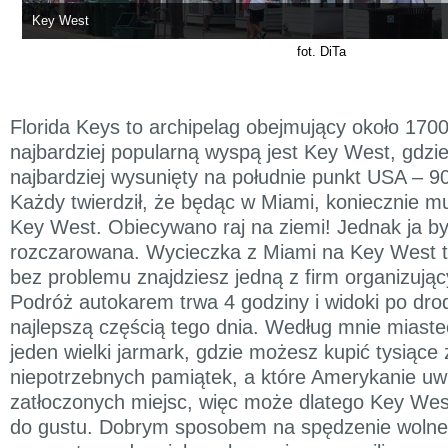
Key West
fot. DiTa
Florida Keys to archipelag obejmujący około 1700
najbardziej popularną wyspą jest Key West, gdzie
najbardziej wysunięty na południe punkt USA – 9
Każdy twierdził, że będąc w Miami, koniecznie m
Key West. Obiecywano raj na ziemi! Jednak ja 
rozczarowana. Wycieczka z Miami na Key West t
bez problemu znajdziesz jedną z firm organizują
Podróż autokarem trwa 4 godziny i widoki po dro
najlepszą częścią tego dnia. Według mnie miast
jeden wielki jarmark, gdzie możesz kupić tysiące 
niepotrzebnych pamiątek, a które Amerykanie uwie
zatłoczonych miejsc, więc może dlatego Key Wes
do gustu. Dobrym sposobem na spędzenie wolne