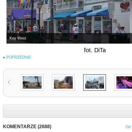
Key West
fot. DiTa
«
POPRZEDNIE
KOMENTARZE (2688)
Od 