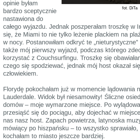
opinie byłam
fot. DiTa
bardzo sceptycznie
nastawiona do
całego wyjazdu. Jednak poszperałam troszkę w In
się, że Miami to nie tylko leżenie plackiem na pla
w nocy. Postanowiłam odkryć te „nieturystyczne” p
także mój pierwszy wyjazd, podczas którego zd
korzystać z Couchsurfingu. Troszkę się obawiała
czego się spodziewać, jednak mój host okazał si
człowiekiem.
Florydę pokochałam już w momencie lądowania na
Lauderdale. Widok był niesamowity! Śliczne osie
domów – moje wymarzone miejsce. Po wylądowa
przesiąść się do pociągu, aby dojechać w miejsce
nas nasz host. Zapach powietrza, latynoska muzy
mówiący po hiszpańsku – to wszystko sprawiało,
kochałam to miasto jeszcze bardziej.