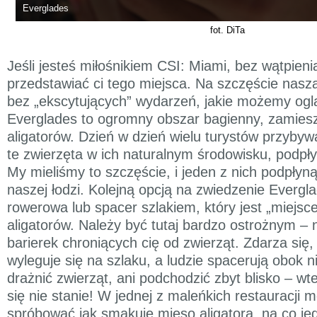
Everglades
fot. DiTa
Jeśli jesteś miłośnikiem CSI: Miami, bez wątpieni
przedstawiać ci tego miejsca. Na szczęście nasz
bez „ekscytujących” wydarzeń, jakie możemy oglą
Everglades to ogromny obszar bagienny, zamiesz
aligatorów. Dzień w dzień wielu turystów przybywa
te zwierzęta w ich naturalnym środowisku, podpły
My mieliśmy to szczęście, i jeden z nich podpłyną
naszej łodzi. Kolejną opcją na zwiedzenie Evergl
rowerowa lub spacer szlakiem, który jest „miej
aligatorów. Należy być tutaj bardzo ostrożnym –
barierek chroniących cię od zwierząt. Zdarza się, 
wyleguje się na szlaku, a ludzie spacerują obok n
drażnić zwierząt, ani podchodzić zbyt blisko – wt
się nie stanie! W jednej z maleńkich restauracji 
spróbować jak smakuje mięso aligatora, na co jed