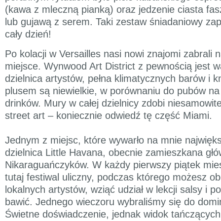
(kawa z mleczną pianką) oraz jedzenie ciasta f
lub gujawą z serem. Taki zestaw śniadaniowy zap
cały dzień!
Po kolacji w Versailles nasi nowi znajomi zabrali 
miejsce. Wynwood Art District z pewnością jest w
dzielnica artystów, pełna klimatycznych barów i
plusem są niewielkie, w porównaniu do pubów na
drinków. Mury w całej dzielnicy zdobi niesamowite g
street art – koniecznie odwiedź tę część Miami.
Jednym z miejsc, które wywarło na mnie najwięk
dzielnica Little Havana, obecnie zamieszkana głó
Nikaraguańczyków. W każdy pierwszy piątek mie
tutaj festiwal uliczny, podczas którego możesz o
lokalnych artystów, wziąć udział w lekcji salsy i p
bawić. Jednego wieczoru wybraliśmy się do domi
Świetne doświadczenie, jednak widok tańczących 