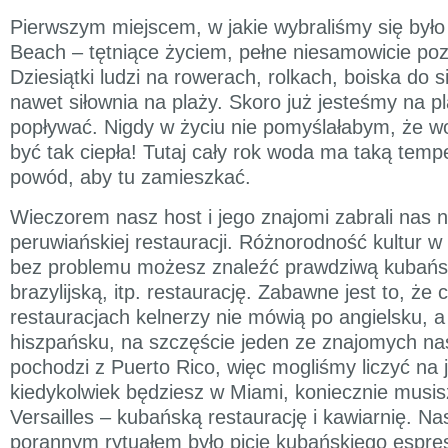
Pierwszym miejscem, w jakie wybraliśmy się było
Beach – tętniące życiem, pełne niesamowicie poz
Dziesiątki ludzi na rowerach, rolkach, boiska do s
nawet siłownia na plaży. Skoro już jesteśmy na p
popływać. Nigdy w życiu nie pomyślałabym, że 
być tak ciepła! Tutaj cały rok woda ma taką tempe
powód, aby tu zamieszkać.
Wieczorem nasz host i jego znajomi zabrali nas n
peruwiańskiej restauracji. Różnorodność kultur w
bez problemu możesz znaleźć prawdziwą kubań
brazylijską, itp. restaurację. Zabawne jest to, że 
restauracjach kelnerzy nie mówią po angielsku, a
hiszpańsku, na szczęście jeden ze znajomych n
pochodzi z Puerto Rico, więc mogliśmy liczyć na 
kiedykolwiek będziesz w Miami, koniecznie musis
Versailles – kubańską restaurację i kawiarnię. 
porannym rytuałem było picie kubańskiego espres