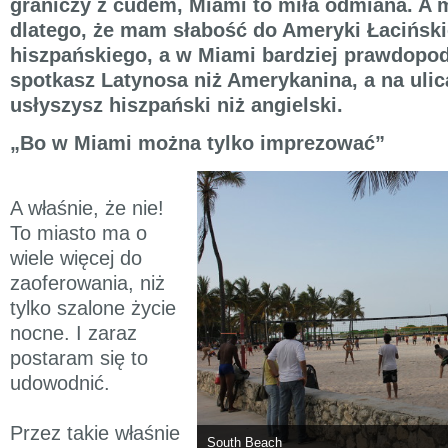
graniczy z cudem, Miami to miła odmiana. A 
dlatego, że mam słabość do Ameryki Łacińskie
hiszpańskiego, a w Miami bardziej prawdopod
spotkasz Latynosa niż Amerykanina, a na ulic
usłyszysz hiszpański niż angielski.
„Bo w Miami można tylko imprezować”
A właśnie, że nie!
To miasto ma o
wiele więcej do
zaoferowania, niż
tylko szalone życie
nocne. I zaraz
postaram się to
udowodnić.
Przez takie właśnie
South Beach