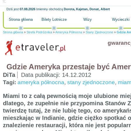
Dziś jest
07.08.2026
Imieniny obchodzą
Dorota, Kajetan, Donat, Albert
Strona główna
Bilety Lotnicze
Wizy
Wycieczki
Strona główna
»
Strefa Podróżnika
»
Ameryka Północna
»
Stany Zjednoczone
»
Gdzie Am
gwaranc
Gdzie Ameryka przestaje być Ame
DiTa
Data publikacji:
14.12.2012
Tagi:
ameryka północna
,
stany zjednoczone
,
miam
Miami to z całą pewnością moje ulubione mi
dlatego, że zupełnie nie przypomina Stanów 
twierdzę tutaj, że nie lubię tego, co amerykań
mieszkając w Indianie, gdzie ciężko spotkać 
znalezienie restauracji, która nie jest popula