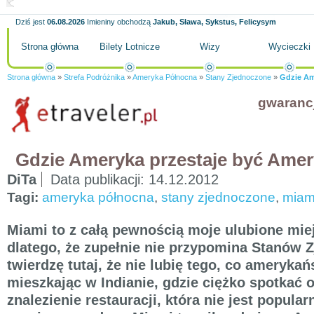
Dziś jest
06.08.2026
Imieniny obchodzą
Jakub, Sława, Sykstus, Felicysym
Strona główna
Bilety Lotnicze
Wizy
Wycieczki
Strona główna
»
Strefa Podróżnika
»
Ameryka Północna
»
Stany Zjednoczone
»
Gdzie Am
gwaranc
Gdzie Ameryka przestaje być Ame
DiTa
Data publikacji:
14.12.2012
Tagi:
ameryka północna
,
stany zjednoczone
,
miam
Miami to z całą pewnością moje ulubione mi
dlatego, że zupełnie nie przypomina Stanów 
twierdzę tutaj, że nie lubię tego, co amerykań
mieszkając w Indianie, gdzie ciężko spotkać 
znalezienie restauracji, która nie jest popula