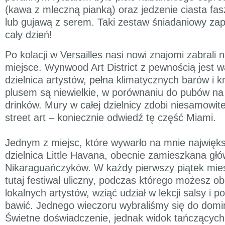
(kawa z mleczną pianką) oraz jedzenie ciasta f
lub gujawą z serem. Taki zestaw śniadaniowy zap
cały dzień!
Po kolacji w Versailles nasi nowi znajomi zabrali 
miejsce. Wynwood Art District z pewnością jest w
dzielnica artystów, pełna klimatycznych barów i
plusem są niewielkie, w porównaniu do pubów na
drinków. Mury w całej dzielnicy zdobi niesamowite g
street art – koniecznie odwiedź tę część Miami.
Jednym z miejsc, które wywarło na mnie najwięk
dzielnica Little Havana, obecnie zamieszkana głó
Nikaraguańczyków. W każdy pierwszy piątek mie
tutaj festiwal uliczny, podczas którego możesz o
lokalnych artystów, wziąć udział w lekcji salsy i p
bawić. Jednego wieczoru wybraliśmy się do domi
Świetne doświadczenie, jednak widok tańczących 