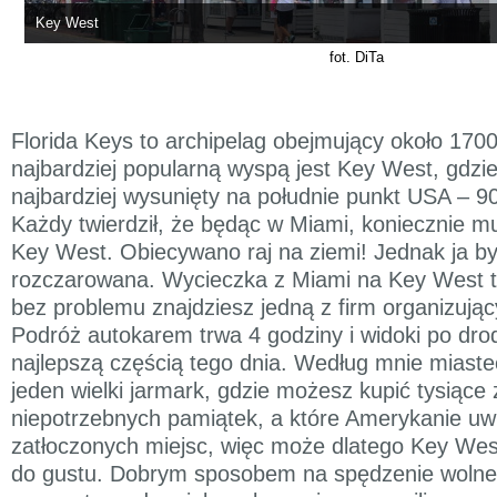
Key West
fot. DiTa
Florida Keys to archipelag obejmujący około 1700
najbardziej popularną wyspą jest Key West, gdzie
najbardziej wysunięty na południe punkt USA – 9
Każdy twierdził, że będąc w Miami, koniecznie m
Key West. Obiecywano raj na ziemi! Jednak ja 
rozczarowana. Wycieczka z Miami na Key West t
bez problemu znajdziesz jedną z firm organizują
Podróż autokarem trwa 4 godziny i widoki po dro
najlepszą częścią tego dnia. Według mnie miast
jeden wielki jarmark, gdzie możesz kupić tysiące 
niepotrzebnych pamiątek, a które Amerykanie uwie
zatłoczonych miejsc, więc może dlatego Key Wes
do gustu. Dobrym sposobem na spędzenie wolne