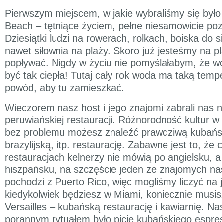
Pierwszym miejscem, w jakie wybraliśmy się było
Beach – tętniące życiem, pełne niesamowicie poz
Dziesiątki ludzi na rowerach, rolkach, boiska do s
nawet siłownia na plaży. Skoro już jesteśmy na p
popływać. Nigdy w życiu nie pomyślałabym, że 
być tak ciepła! Tutaj cały rok woda ma taką tempe
powód, aby tu zamieszkać.
Wieczorem nasz host i jego znajomi zabrali nas n
peruwiańskiej restauracji. Różnorodność kultur w
bez problemu możesz znaleźć prawdziwą kubań
brazylijską, itp. restaurację. Zabawne jest to, że 
restauracjach kelnerzy nie mówią po angielsku, a
hiszpańsku, na szczęście jeden ze znajomych n
pochodzi z Puerto Rico, więc mogliśmy liczyć na 
kiedykolwiek będziesz w Miami, koniecznie musis
Versailles – kubańską restaurację i kawiarnię. 
porannym rytuałem było picie kubańskiego espres