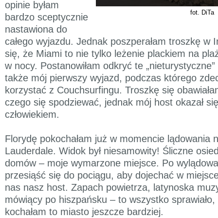
opinie byłam
fot. DiTa
bardzo sceptycznie
nastawiona do
całego wyjazdu. Jednak poszperałam troszkę w In
się, że Miami to nie tylko leżenie plackiem na pla
w nocy. Postanowiłam odkryć te „nieturystyczne” p
także mój pierwszy wyjazd, podczas którego zd
korzystać z Couchsurfingu. Troszkę się obawiała
czego się spodziewać, jednak mój host okazał si
człowiekiem.
Florydę pokochałam już w momencie lądowania na
Lauderdale. Widok był niesamowity! Śliczne osie
domów – moje wymarzone miejsce. Po wylądowa
przesiąść się do pociągu, aby dojechać w miejsce
nas nasz host. Zapach powietrza, latynoska muzy
mówiący po hiszpańsku – to wszystko sprawiało,
kochałam to miasto jeszcze bardziej.