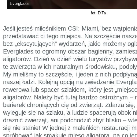
Everglades
fot. DiTa
Jeśli jesteś miłośnikiem CSI: Miami, bez wątpieni
przedstawiać ci tego miejsca. Na szczęście nasz
bez „ekscytujących” wydarzeń, jakie możemy oglą
Everglades to ogromny obszar bagienny, zamiesz
aligatorów. Dzień w dzień wielu turystów przybywa
te zwierzęta w ich naturalnym środowisku, podpły
My mieliśmy to szczęście, i jeden z nich podpłyną
naszej łodzi. Kolejną opcją na zwiedzenie Evergl
rowerowa lub spacer szlakiem, który jest „miej
aligatorów. Należy być tutaj bardzo ostrożnym –
barierek chroniących cię od zwierząt. Zdarza się, 
wyleguje się na szlaku, a ludzie spacerują obok n
drażnić zwierząt, ani podchodzić zbyt blisko – wt
się nie stanie! W jednej z maleńkich restauracji 
spróbować jak smakuje mięso aligatora, na co jed