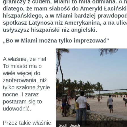
graniczy z cudem, Miami to miła odmiana. A 
dlatego, że mam słabość do Ameryki Łacińskie
hiszpańskiego, a w Miami bardziej prawdopod
spotkasz Latynosa niż Amerykanina, a na ulic
usłyszysz hiszpański niż angielski.
„Bo w Miami można tylko imprezować”
A właśnie, że nie!
To miasto ma o
wiele więcej do
zaoferowania, niż
tylko szalone życie
nocne. I zaraz
postaram się to
udowodnić.
Przez takie właśnie
South Beach