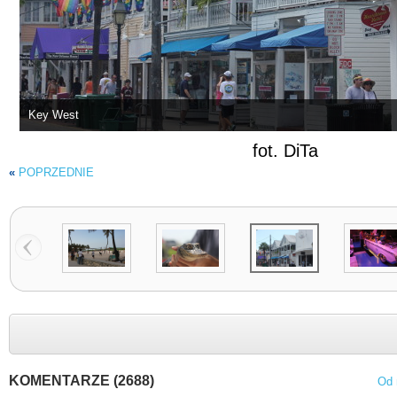
Key West
fot. DiTa
«
POPRZEDNIE
KOMENTARZE (2688)
Od 