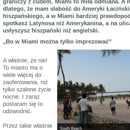
graniczy z cudem, Miami to miła odmiana. A 
dlatego, że mam słabość do Ameryki Łacińskie
hiszpańskiego, a w Miami bardziej prawdopod
spotkasz Latynosa niż Amerykanina, a na ulic
usłyszysz hiszpański niż angielski.
„Bo w Miami można tylko imprezować”
A właśnie, że nie!
To miasto ma o
wiele więcej do
zaoferowania, niż
tylko szalone życie
nocne. I zaraz
postaram się to
udowodnić.
Przez takie właśnie
South Beach