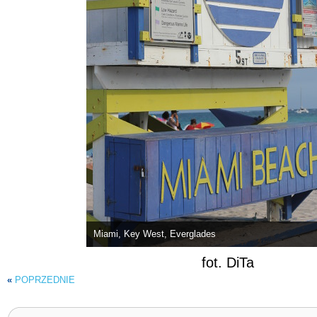
Miami, Key West, Everglades
fot. DiTa
«
POPRZEDNIE