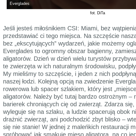
Everglades
fot. DiTa
Jeśli jesteś miłośnikiem CSI: Miami, bez wątpieni
przedstawiać ci tego miejsca. Na szczęście nasz
bez „ekscytujących” wydarzeń, jakie możemy oglą
Everglades to ogromny obszar bagienny, zamiesz
aligatorów. Dzień w dzień wielu turystów przybywa
te zwierzęta w ich naturalnym środowisku, podpły
My mieliśmy to szczęście, i jeden z nich podpłyną
naszej łodzi. Kolejną opcją na zwiedzenie Evergl
rowerowa lub spacer szlakiem, który jest „miej
aligatorów. Należy być tutaj bardzo ostrożnym –
barierek chroniących cię od zwierząt. Zdarza się, 
wyleguje się na szlaku, a ludzie spacerują obok n
drażnić zwierząt, ani podchodzić zbyt blisko – wt
się nie stanie! W jednej z maleńkich restauracji 
spróbować jak smakuje mięso aligatora, na co jed