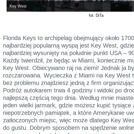
Key West
fot. DiTa
Florida Keys to archipelag obejmujący około 1700
najbardziej popularną wyspą jest Key West, gdzie
najbardziej wysunięty na południe punkt USA – 9
Każdy twierdził, że będąc w Miami, koniecznie m
Key West. Obiecywano raj na ziemi! Jednak ja 
rozczarowana. Wycieczka z Miami na Key West t
bez problemu znajdziesz jedną z firm organizują
Podróż autokarem trwa 4 godziny i widoki po dro
najlepszą częścią tego dnia. Według mnie miast
jeden wielki jarmark, gdzie możesz kupić tysiące 
niepotrzebnych pamiątek, a które Amerykanie uwie
zatłoczonych miejsc, więc może dlatego Key Wes
do gustu. Dobrym sposobem na spędzenie wolne