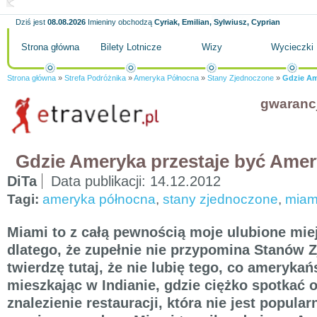
Dziś jest
08.08.2026
Imieniny obchodzą
Cyriak, Emilian, Sylwiusz, Cyprian
Strona główna
Bilety Lotnicze
Wizy
Wycieczki
Strona główna
»
Strefa Podróżnika
»
Ameryka Północna
»
Stany Zjednoczone
»
Gdzie Am
gwaranc
Gdzie Ameryka przestaje być Ame
DiTa
Data publikacji:
14.12.2012
Tagi:
ameryka północna
,
stany zjednoczone
,
miam
Miami to z całą pewnością moje ulubione mi
dlatego, że zupełnie nie przypomina Stanów 
twierdzę tutaj, że nie lubię tego, co amerykań
mieszkając w Indianie, gdzie ciężko spotkać 
znalezienie restauracji, która nie jest popula