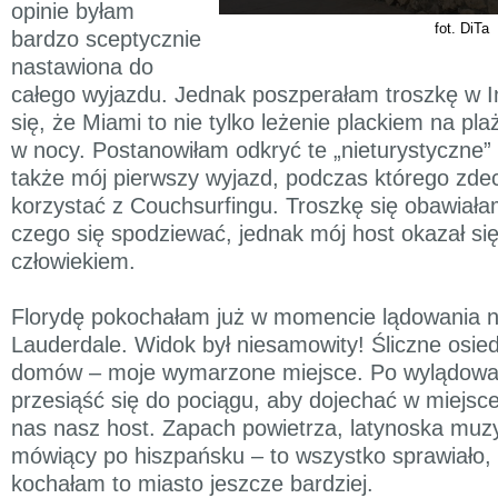
opinie byłam
fot. DiTa
bardzo sceptycznie
nastawiona do
całego wyjazdu. Jednak poszperałam troszkę w In
się, że Miami to nie tylko leżenie plackiem na pla
w nocy. Postanowiłam odkryć te „nieturystyczne” p
także mój pierwszy wyjazd, podczas którego zd
korzystać z Couchsurfingu. Troszkę się obawiała
czego się spodziewać, jednak mój host okazał si
człowiekiem.
Florydę pokochałam już w momencie lądowania na
Lauderdale. Widok był niesamowity! Śliczne osie
domów – moje wymarzone miejsce. Po wylądowa
przesiąść się do pociągu, aby dojechać w miejsce
nas nasz host. Zapach powietrza, latynoska muzy
mówiący po hiszpańsku – to wszystko sprawiało,
kochałam to miasto jeszcze bardziej.