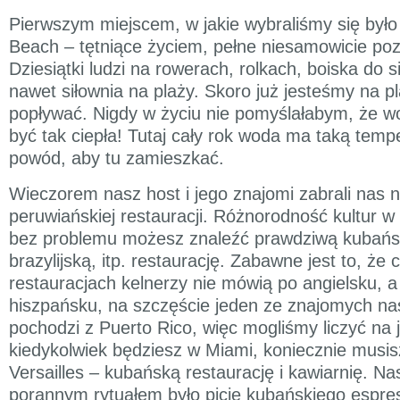
Pierwszym miejscem, w jakie wybraliśmy się było
Beach – tętniące życiem, pełne niesamowicie poz
Dziesiątki ludzi na rowerach, rolkach, boiska do s
nawet siłownia na plaży. Skoro już jesteśmy na p
popływać. Nigdy w życiu nie pomyślałabym, że 
być tak ciepła! Tutaj cały rok woda ma taką tempe
powód, aby tu zamieszkać.
Wieczorem nasz host i jego znajomi zabrali nas n
peruwiańskiej restauracji. Różnorodność kultur w
bez problemu możesz znaleźć prawdziwą kubań
brazylijską, itp. restaurację. Zabawne jest to, że 
restauracjach kelnerzy nie mówią po angielsku, a
hiszpańsku, na szczęście jeden ze znajomych n
pochodzi z Puerto Rico, więc mogliśmy liczyć na 
kiedykolwiek będziesz w Miami, koniecznie musis
Versailles – kubańską restaurację i kawiarnię. 
porannym rytuałem było picie kubańskiego espres