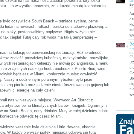
zie czekał na nas nasz host. Zapach powietrza, latynoska
dz
Etr
sku – to wszystko sprawiało, że z każdą minutą kochałam to
07
Au
dz
ę było oczywiście South Beach – tętniące życiem, pełne
kt
i ludzi na rowerach, rolkach, boiska do siatkówki plażowej, a
ku
y na plaży, postanowiliśmy popływać. Nigdy w życiu nie
wy
tak ciepła! Tutaj cały rok woda ma taką temperaturę –
Bo
st
nas na kolację do peruwiańskiej restauracji. Różnorodność
Etr
05
ożesz znaleźć prawdziwą kubańską, meksykańską, brazylijską,
Dz
o w tych restauracjach kelnerzy nie mówią po angielsku, a menu
o 
en ze znajomych naszego hosta pochodzi z Puerto Rico, więc
Cz
ykolwiek będziesz w Miami, koniecznie musisz odwiedzić
Bo
nię. Naszym codziennym porannym rytuałem było picie
si
leczną pianką) oraz jedzenie ciasta faszerowanego gujawą lub
ni
pewni ci energię na cały dzień!
wy
abrali nas w niezwykłe miejsce. Wynwood Art District z
ica artystów, pełna klimatycznych barów i knajpek. Ogromnym
w na South Beach, ceny drinków. Mury w całej dzielnicy zdobi
 – koniecznie odwiedź tę część Miami.
większe wrażenie była dzielnica Little Havana, obecnie
w. W każdy pierwszy piątek miesiąca odbywa się tutaj