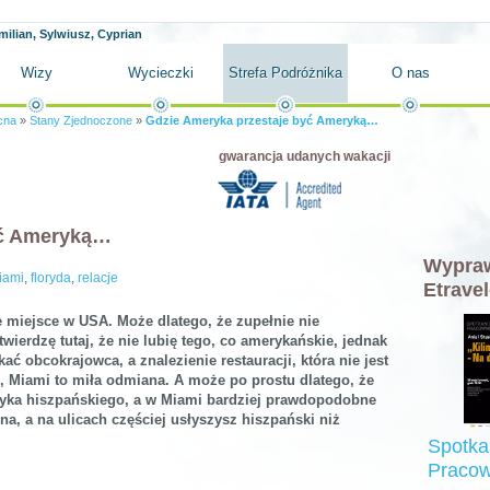
milian, Sylwiusz, Cyprian
Wizy
Wycieczki
Strefa Podróżnika
O nas
cna
»
Stany Zjednoczone
»
Gdzie Ameryka przestaje być Ameryką…
gwarancja udanych wakacji
yć Ameryką…
Wypraw
iami
,
floryda
,
relacje
Etravel
 miejsce w USA. Może dlatego, że zupełnie nie
ierdzę tutaj, że nie lubię tego, co amerykańskie, jednak
ać obcokrajowca, a znalezienie restauracji, która nie jest
, Miami to miła odmiana. A może po prostu dlatego, że
zyka hiszpańskiego, a w Miami bardziej prawdopodobne
na, a na ulicach częściej usłyszysz hiszpański niż
Spotka
Pracow