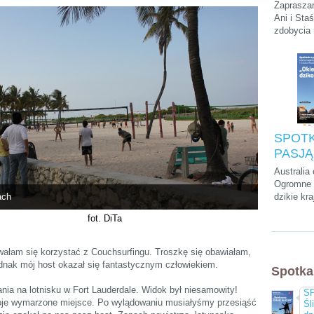
Podróży
Zapraszam
Stasie
Ani i Sta
zdobycia
„Kilim
szczytu A
na dach
krótkiego
parkach n
na Zanzib
SPOTK
PASJĄ:
Cwalin
Australia
Śliwińs
Ogromne p
ach
dzikie kra
Łukasz
przedziwn
"Okieł
fot. DiTa
które mo
dzikość
tylko tam
kultura, a
ałam się korzystać z Couchsurfingu. Troszkę się obawiałam,
chyba naj
ednak mój host okazał się fantastycznym człowiekiem.
Spotka
wyluzowan
świecie.
ia na lotnisku w Fort Lauderdale. Widok był niesamowity!
SP
oje wymarzone miejsce. Po wylądowaniu musiałyśmy przesiąść
Śl