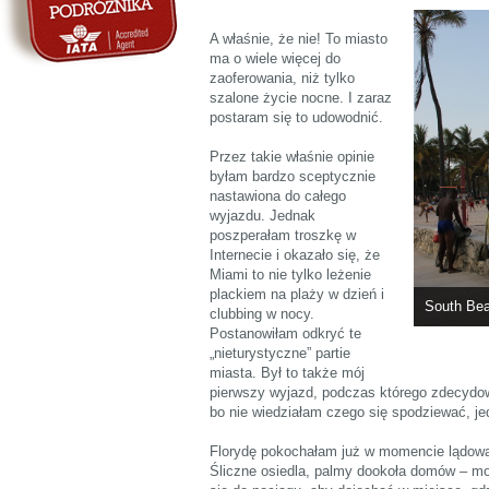
A właśnie, że nie! To miasto
ma o wiele więcej do
zaoferowania, niż tylko
szalone życie nocne. I zaraz
postaram się to udowodnić.
Przez takie właśnie opinie
byłam bardzo sceptycznie
nastawiona do całego
wyjazdu. Jednak
poszperałam troszkę w
Internecie i okazało się, że
Miami to nie tylko leżenie
plackiem na plaży w dzień i
South Be
clubbing w nocy.
Postanowiłam odkryć te
„nieturystyczne” partie
miasta. Był to także mój
pierwszy wyjazd, podczas którego zdecydow
bo nie wiedziałam czego się spodziewać, j
Florydę pokochałam już w momencie lądowan
Śliczne osiedla, palmy dookoła domów – m