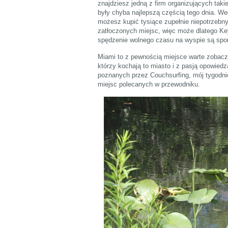
znajdziesz jedną z firm organizujących tak
były chyba najlepszą częścią tego dnia. We
możesz kupić tysiące zupełnie niepotrzebnyc
zatłoczonych miejsc, więc może dlatego K
spędzenie wolnego czasu na wyspie są sport
Miami to z pewnością miejsce warte zobacze
którzy kochają to miasto i z pasją opowie
poznanych przez Couchsurfing, mój tygodni
miejsc polecanych w przewodniku.