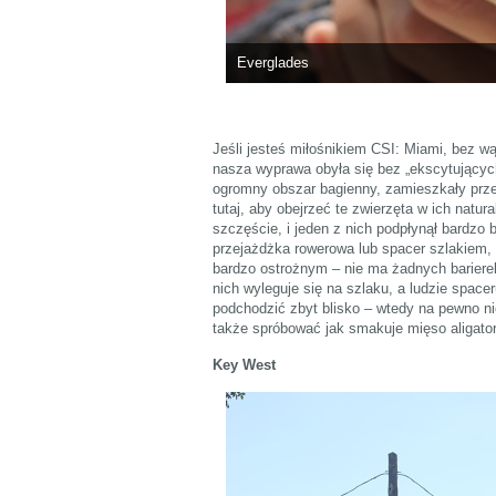
Everglades
Jeśli jesteś miłośnikiem CSI: Miami, bez wą
nasza wyprawa obyła się bez „ekscytującyc
ogromny obszar bagienny, zamieszkały przez
tutaj, aby obejrzeć te zwierzęta w ich natu
szczęście, i jeden z nich podpłynął bardzo 
przejażdżka rowerowa lub spacer szlakiem, 
bardzo ostrożnym – nie ma żadnych barierek
nich wyleguje się na szlaku, a ludzie spacer
podchodzić zbyt blisko – wtedy na pewno nic
także spróbować jak smakuje mięso aligato
Key West