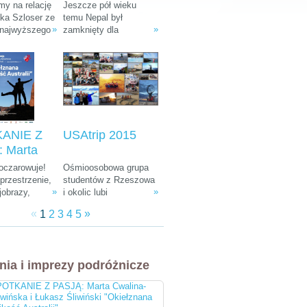
: Ania i
Tułak „Magiczny
y na relację
Jeszcze pół wieku
k Szloser
Nepal”
śka Szloser ze
temu Nepal był
»
»
 najwyższego
zamknięty dla
andżaro –
fryki oraz
wszystkich
u Afryki”
 pobytu w
zwiedzających. W
arodowych i
ostatnich dekadach
arze.
zamienił się w Mekkę
dla ludzi kochających
góry, przyrodę i
egzotyczną, azjatycką
kulturę.
ANIE Z
USAtrip 2015
 Marta
a-
 oczarowuje!
Ośmioosobowa grupa
ka i
rzestrzenie,
studentów z Rzeszowa
»
»
jobrazy,
i okolic lubi
 Śliwiński
e zwierzęta,
udowadniać, że chcieć
znana
«
»
1
2
3
4
5
żna spotkać
równa się móc. Wierni
 Australii"
, ciekawa
tej idei co roku
 do tego
wyruszają w podróż
bardziej
leciwym busem z 1988
nia i imprezy podróżnicze
i ludzie na
r. Na koncie mają już
cztery wyprawy, a teraz
OTKANIE Z PASJĄ: Marta Cwalina-
przygotowują się do
iwińska i Łukasz Śliwiński "Okiełznana
następnej. Tym razem