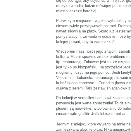
się do pociągu, aby dojechać w miejsce, gd
muzyka w radio, ludzie mówiący po hiszpań
miasto jeszcze bardziej.
Pierwszym miejscem, w jakie wybraliśmy si
niesamowicie pozytywnych postaci. Dziesiątk
nawet siłownia na plaży. Skoro już jesteśm
pomyślałabym, że woda w oceanie może być 
kolejny powód, aby tu zamieszkać.
Wieczorem nasz host i jego znajomi zabrali 
kultur w Miami sprawia, że bez problemu m
itp. restaurację. Zabawne jest to, że częst
jest tylko po hiszpańsku, na szczęście jed
mogliśmy liczyć na jego pomoc. Jeśli kied
Versailles – kubańską restaurację i kawiar
kubańskiego espresso – Cortadito (kawa z m
gujawą z serem. Taki zestaw śniadaniowy za
Po kolacji w Versailles nasi nowi znajomi z
pewnością jest warte zobaczenia! To dzieln
plusem są niewielkie, w porównaniu do pubó
niesamowite graffiti. Jeśli lubisz street art
Jednym z miejsc, które wywarło na mnie naj
zamieszkana głównie przez Nikaraguańczykó