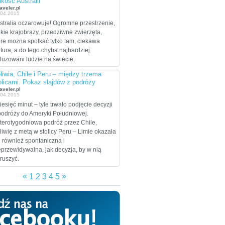
ikość Australii"
celem są Stany
aveler.pl
.04.2015
Zjednoczone, które
stralia oczarowuje! Ogromne przestrzenie,
zamierzają przejechać
ikie krajobrazy, przedziwne zwierzęta,
wzdłuż i wszerz w
óre można spotkać tylko tam, ciekawa
trakcie dwumiesięcznej
ltura, a do tego chyba najbardziej
eskapady.
luzowani ludzie na świecie.
liwia, Chile i Peru – między trzema
olicami. Pokaz slajdów z podróży
aveler.pl
.04.2015
iesięć minut – tyle trwało podjęcie decyzji
podróży do Ameryki Południowej.
terotygodniowa podróż przez Chile,
liwię z metą w stolicy Peru – Limie okazała
ę również spontaniczna i
eprzewidywalna, jak decyzja, by w nią
ruszyć.
«
»
1
2
3
4
5