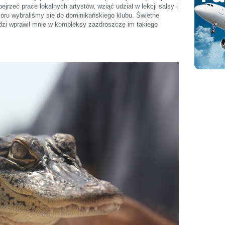
jrzeć prace lokalnych artystów, wziąć udział w lekcji salsy i
zoru wybraliśmy się do dominikańskiego klubu. Świetne
dzi wprawił mnie w kompleksy zazdroszczę im takiego