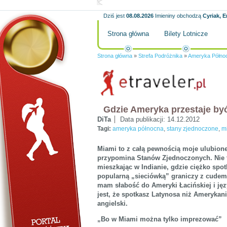
Dziś jest
08.08.2026
Imieniny obchodzą
Cyriak, E
Strona główna
Bilety Lotnicze
Strona główna
»
Strefa Podróżnika
»
Ameryka Półno
Gdzie Ameryka przestaje b
DiTa
Data publikacji:
14.12.2012
Tagi:
ameryka północna
,
stany zjednoczone
,
m
Miami to z całą pewnością moje ulubione
przypomina Stanów Zjednoczonych. Nie tw
mieszkając w Indianie, gdzie ciężko spotk
popularną „sieciówką” graniczy z cudem
mam słabość do Ameryki Łacińskiej i ję
jest, że spotkasz Latynosa niż Amerykani
angielski.
„Bo w Miami można tylko imprezować”