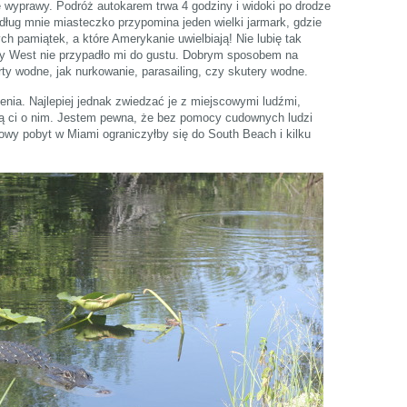
ie wyprawy. Podróż autokarem trwa 4 godziny i widoki po drodze
dług mnie miasteczko przypomina jeden wielki jarmark, gdzie
h pamiątek, a które Amerykanie uwielbiają! Nie lubię tak
ey West nie przypadło mi do gustu. Dobrym sposobem na
y wodne, jak nurkowanie, parasailing, czy skutery wodne.
nia. Najlepiej jednak zwiedzać je z miejscowymi ludźmi,
dzą ci o nim. Jestem pewna, że bez pomocy cudownych ludzi
owy pobyt w Miami ograniczyłby się do South Beach i kilku