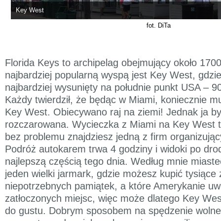
Key West
fot. DiTa
Florida Keys to archipelag obejmujący około 1700
najbardziej popularną wyspą jest Key West, gdzie
najbardziej wysunięty na południe punkt USA – 9
Każdy twierdził, że będąc w Miami, koniecznie m
Key West. Obiecywano raj na ziemi! Jednak ja 
rozczarowana. Wycieczka z Miami na Key West t
bez problemu znajdziesz jedną z firm organizują
Podróż autokarem trwa 4 godziny i widoki po dro
najlepszą częścią tego dnia. Według mnie miast
jeden wielki jarmark, gdzie możesz kupić tysiące 
niepotrzebnych pamiątek, a które Amerykanie uwie
zatłoczonych miejsc, więc może dlatego Key Wes
do gustu. Dobrym sposobem na spędzenie wolne