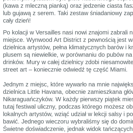
(kawa z mleczną pianką) oraz jedzenie ciasta f
lub gujawą z serem. Taki zestaw śniadaniowy zap
cały dzień!
Po kolacji w Versailles nasi nowi znajomi zabrali 
miejsce. Wynwood Art District z pewnością jest w
dzielnica artystów, pełna klimatycznych barów i
plusem są niewielkie, w porównaniu do pubów na
drinków. Mury w całej dzielnicy zdobi niesamowite g
street art – koniecznie odwiedź tę część Miami.
Jednym z miejsc, które wywarło na mnie najwięk
dzielnica Little Havana, obecnie zamieszkana głó
Nikaraguańczyków. W każdy pierwszy piątek mie
tutaj festiwal uliczny, podczas którego możesz o
lokalnych artystów, wziąć udział w lekcji salsy i p
bawić. Jednego wieczoru wybraliśmy się do domi
Świetne doświadczenie, jednak widok tańczących 