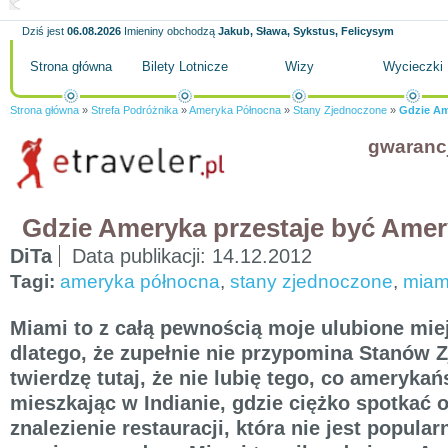
Dziś jest
06.08.2026
Imieniny obchodzą
Jakub, Sława, Sykstus, Felicysym
Strona główna
Bilety Lotnicze
Wizy
Wycieczki
Strona główna
»
Strefa Podróżnika
»
Ameryka Północna
»
Stany Zjednoczone
»
Gdzie Am
gwaranc
Gdzie Ameryka przestaje być Ame
DiTa
Data publikacji:
14.12.2012
Tagi:
ameryka północna
,
stany zjednoczone
,
miam
Miami to z całą pewnością moje ulubione mi
dlatego, że zupełnie nie przypomina Stanów 
twierdzę tutaj, że nie lubię tego, co amerykań
mieszkając w Indianie, gdzie ciężko spotkać 
znalezienie restauracji, która nie jest popula