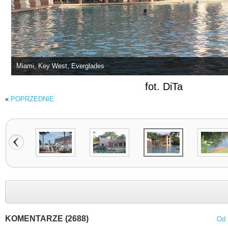
Miami, Key West, Everglades
fot. DiTa
«
POPRZEDNIE
KOMENTARZE (2688)
Od 