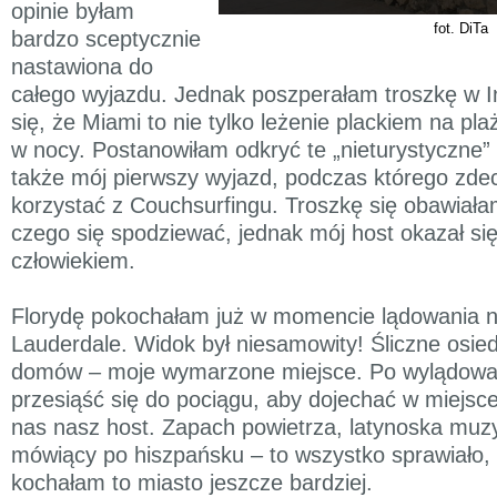
opinie byłam
fot. DiTa
bardzo sceptycznie
nastawiona do
całego wyjazdu. Jednak poszperałam troszkę w In
się, że Miami to nie tylko leżenie plackiem na pla
w nocy. Postanowiłam odkryć te „nieturystyczne” p
także mój pierwszy wyjazd, podczas którego zd
korzystać z Couchsurfingu. Troszkę się obawiała
czego się spodziewać, jednak mój host okazał si
człowiekiem.
Florydę pokochałam już w momencie lądowania na
Lauderdale. Widok był niesamowity! Śliczne osie
domów – moje wymarzone miejsce. Po wylądowa
przesiąść się do pociągu, aby dojechać w miejsce
nas nasz host. Zapach powietrza, latynoska muzy
mówiący po hiszpańsku – to wszystko sprawiało,
kochałam to miasto jeszcze bardziej.