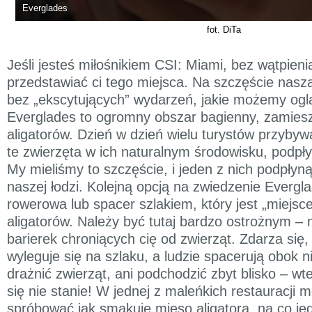
Everglades
fot. DiTa
Jeśli jesteś miłośnikiem CSI: Miami, bez wątpieni
przedstawiać ci tego miejsca. Na szczęście nasz
bez „ekscytujących” wydarzeń, jakie możemy oglą
Everglades to ogromny obszar bagienny, zamiesz
aligatorów. Dzień w dzień wielu turystów przybywa
te zwierzęta w ich naturalnym środowisku, podpły
My mieliśmy to szczęście, i jeden z nich podpłyną
naszej łodzi. Kolejną opcją na zwiedzenie Evergl
rowerowa lub spacer szlakiem, który jest „miej
aligatorów. Należy być tutaj bardzo ostrożnym –
barierek chroniących cię od zwierząt. Zdarza się, 
wyleguje się na szlaku, a ludzie spacerują obok n
drażnić zwierząt, ani podchodzić zbyt blisko – wt
się nie stanie! W jednej z maleńkich restauracji 
spróbować jak smakuje mięso aligatora, na co jed