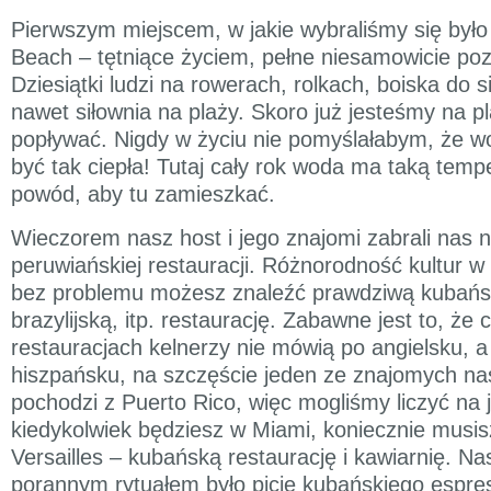
Pierwszym miejscem, w jakie wybraliśmy się było
Beach – tętniące życiem, pełne niesamowicie poz
Dziesiątki ludzi na rowerach, rolkach, boiska do s
nawet siłownia na plaży. Skoro już jesteśmy na p
popływać. Nigdy w życiu nie pomyślałabym, że 
być tak ciepła! Tutaj cały rok woda ma taką tempe
powód, aby tu zamieszkać.
Wieczorem nasz host i jego znajomi zabrali nas n
peruwiańskiej restauracji. Różnorodność kultur w
bez problemu możesz znaleźć prawdziwą kubań
brazylijską, itp. restaurację. Zabawne jest to, że 
restauracjach kelnerzy nie mówią po angielsku, a
hiszpańsku, na szczęście jeden ze znajomych n
pochodzi z Puerto Rico, więc mogliśmy liczyć na 
kiedykolwiek będziesz w Miami, koniecznie musis
Versailles – kubańską restaurację i kawiarnię. 
porannym rytuałem było picie kubańskiego espres