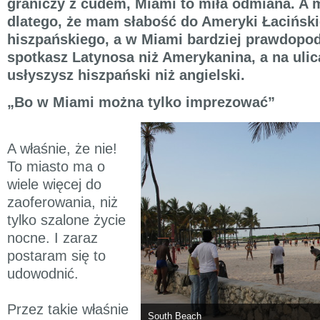
graniczy z cudem, Miami to miła odmiana. A 
dlatego, że mam słabość do Ameryki Łacińskie
hiszpańskiego, a w Miami bardziej prawdopod
spotkasz Latynosa niż Amerykanina, a na ulic
usłyszysz hiszpański niż angielski.
„Bo w Miami można tylko imprezować”
A właśnie, że nie!
To miasto ma o
wiele więcej do
zaoferowania, niż
tylko szalone życie
nocne. I zaraz
postaram się to
udowodnić.
Przez takie właśnie
South Beach