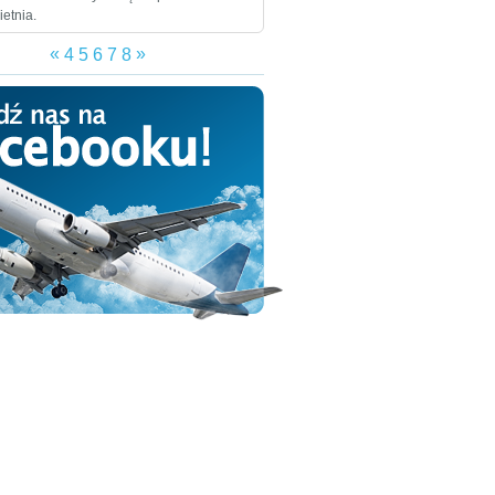
ietnia.
«
»
4
5
6
7
8