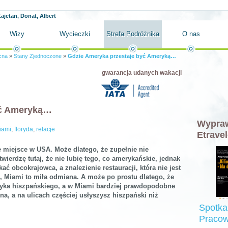
ajetan, Donat, Albert
Wizy
Wycieczki
Strefa Podróżnika
O nas
cna
»
Stany Zjednoczone
»
Gdzie Ameryka przestaje być Ameryką…
gwarancja udanych wakacji
yć Ameryką…
Wypraw
iami
,
floryda
,
relacje
Etravel
 miejsce w USA. Może dlatego, że zupełnie nie
ierdzę tutaj, że nie lubię tego, co amerykańskie, jednak
ać obcokrajowca, a znalezienie restauracji, która nie jest
, Miami to miła odmiana. A może po prostu dlatego, że
zyka hiszpańskiego, a w Miami bardziej prawdopodobne
na, a na ulicach częściej usłyszysz hiszpański niż
Spotka
Pracow