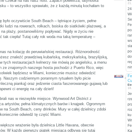
zie czekał na nas nasz host. Zapach powietrza, latynoska
21
sku – to wszystko sprawiało, że z każdą minutą kochałam to
24
Wi
Se
ę było oczywiście South Beach – tętniące życiem, pełne
Fe
i ludzi na rowerach, rolkach, boiska do siatkówki plażowej, a
po
y na plaży, postanowiliśmy popływać. Nigdy w życiu nie
ra
tak ciepła! Tutaj cały rok woda ma taką temperaturę –
ws
sl
po
nas na kolację do peruwiańskiej restauracji. Różnorodność
do
ożesz znaleźć prawdziwą kubańską, meksykańską, brazylijską,
re
o w tych restauracjach kelnerzy nie mówią po angielsku, a menu
ni
en ze znajomych naszego hosta pochodzi z Puerto Rico, więc
ykolwiek będziesz w Miami, koniecznie musisz odwiedzić
Fe
nię. Naszym codziennym porannym rytuałem było picie
Cu
leczną pianką) oraz jedzenie ciasta faszerowanego gujawą lub
Etr
18
pewni ci energię na cały dzień!
Je
abrali nas w niezwykłe miejsce. Wynwood Art District z
rz
ica artystów, pełna klimatycznych barów i knajpek. Ogromnym
pr
w na South Beach, ceny drinków. Mury w całej dzielnicy zdobi
ro
 – koniecznie odwiedź tę część Miami.
ku
Wr
większe wrażenie była dzielnica Little Havana, obecnie
Fe
w. W każdy pierwszy piątek miesiąca odbywa się tutaj
Ka