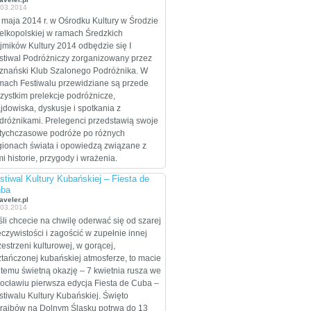
.03.2014
celem są Stany
Zjednoczone, które
 maja 2014 r. w Ośrodku Kultury w Środzie
zamierzają przejechać
elkopolskiej w ramach Średzkich
wzdłuż i wszerz w
jmików Kultury 2014 odbędzie się I
trakcie dwumiesięcznej
stiwal Podróżniczy zorganizowany przez
eskapady.
znański Klub Szalonego Podróżnika. W
mach Festiwalu przewidziane są przede
zystkim prelekcje podróżnicze,
ajdowiska, dyskusje i spotkania z
dróżnikami. Prelegenci przedstawią swoje
tychczasowe podróże po różnych
gionach świata i opowiedzą związane z
mi historie, przygody i wrażenia.
stiwal Kultury Kubańskiej – Fiesta de
ba
aveler.pl
.03.2014
śli chcecie na chwilę oderwać się od szarej
eczywistości i zagościć w zupełnie innej
zestrzeni kulturowej, w gorącej,
ztańczonej kubańskiej atmosferze, to macie
 temu świetną okazję – 7 kwietnia rusza we
ocławiu pierwsza edycja Fiesta de Cuba –
stiwalu Kultury Kubańskiej. Święto
raibów na Dolnym Śląsku potrwa do 13