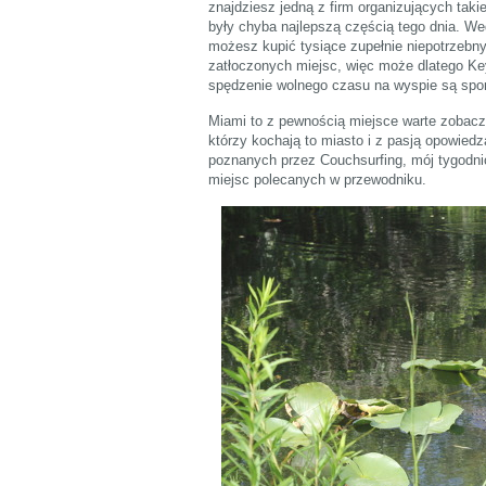
znajdziesz jedną z firm organizujących tak
były chyba najlepszą częścią tego dnia. We
możesz kupić tysiące zupełnie niepotrzebnyc
zatłoczonych miejsc, więc może dlatego K
spędzenie wolnego czasu na wyspie są sport
Miami to z pewnością miejsce warte zobacze
którzy kochają to miasto i z pasją opowie
poznanych przez Couchsurfing, mój tygodni
miejsc polecanych w przewodniku.