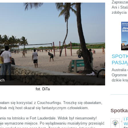
Podróży
Zapraszam
Stasie
Ani i Sta
zdobycia
„Kilim
szczytu A
na dach
krótkiego
parkach n
na Zanzib
SPOTK
PASJĄ:
Cwalin
Australia
Śliwińs
Ogromne p
ach
dzikie kra
Łukasz
przedziwn
"Okieł
fot. DiTa
które mo
dzikość
tylko tam
kultura, a
ałam się korzystać z Couchsurfingu. Troszkę się obawiałam,
chyba naj
ednak mój host okazał się fantastycznym człowiekiem.
Spotka
wyluzowan
świecie.
ia na lotnisku w Fort Lauderdale. Widok był niesamowity!
I 
oje wymarzone miejsce. Po wylądowaniu musiałyśmy przesiąść
Wi
Etr