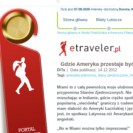
Dziś jest
07.08.2026
Imieniny obchodzą
Dorota, K
Strona główna
Bilety Lotnicze
Strona główna
»
Strefa Podróżnika
»
Ameryka Półno
Gdzie Ameryka przestaje b
DiTa
Data publikacji:
14.12.2012
Tagi:
ameryka północna
,
stany zjednoczone
,
m
Miami to z całą pewnością moje ulubione
przypomina Stanów Zjednoczonych. Nie tw
mieszkając w Indianie, gdzie ciężko spotk
popularną „sieciówką” graniczy z cudem
mam słabość do Ameryki Łacińskiej i ję
jest, że spotkasz Latynosa niż Amerykani
angielski.
„Bo w Miami można tylko imprezować”