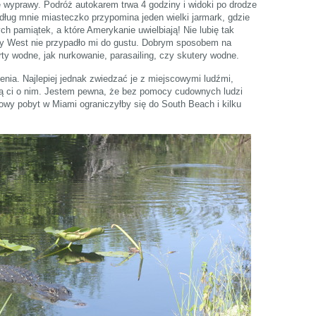
ie wyprawy. Podróż autokarem trwa 4 godziny i widoki po drodze
dług mnie miasteczko przypomina jeden wielki jarmark, gdzie
h pamiątek, a które Amerykanie uwielbiają! Nie lubię tak
ey West nie przypadło mi do gustu. Dobrym sposobem na
y wodne, jak nurkowanie, parasailing, czy skutery wodne.
nia. Najlepiej jednak zwiedzać je z miejscowymi ludźmi,
dzą ci o nim. Jestem pewna, że bez pomocy cudownych ludzi
owy pobyt w Miami ograniczyłby się do South Beach i kilku