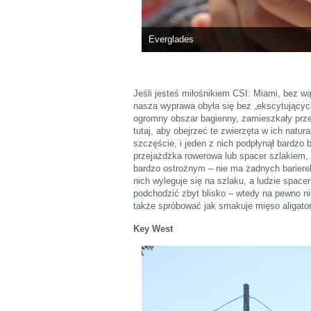
Everglades
Jeśli jesteś miłośnikiem CSI: Miami, bez wą
nasza wyprawa obyła się bez „ekscytującyc
ogromny obszar bagienny, zamieszkały przez
tutaj, aby obejrzeć te zwierzęta w ich natu
szczęście, i jeden z nich podpłynął bardzo 
przejażdżka rowerowa lub spacer szlakiem, 
bardzo ostrożnym – nie ma żadnych barierek
nich wyleguje się na szlaku, a ludzie spacer
podchodzić zbyt blisko – wtedy na pewno nic
także spróbować jak smakuje mięso aligato
Key West