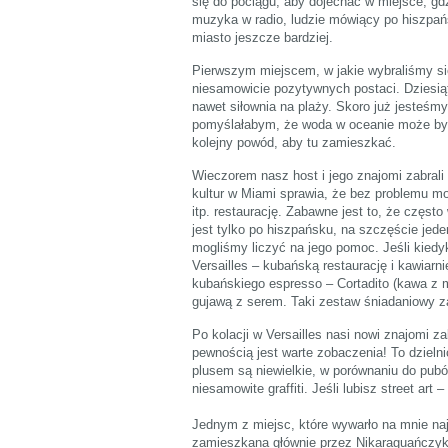
się do pociągu, aby dojechać w miejsce, gd
muzyka w radio, ludzie mówiący po hiszpań
miasto jeszcze bardziej.
Pierwszym miejscem, w jakie wybraliśmy si
niesamowicie pozytywnych postaci. Dziesiątk
nawet siłownia na plaży. Skoro już jesteśm
pomyślałabym, że woda w oceanie może być 
kolejny powód, aby tu zamieszkać.
Wieczorem nasz host i jego znajomi zabrali 
kultur w Miami sprawia, że bez problemu m
itp. restaurację. Zabawne jest to, że częst
jest tylko po hiszpańsku, na szczęście jed
mogliśmy liczyć na jego pomoc. Jeśli kied
Versailles – kubańską restaurację i kawiar
kubańskiego espresso – Cortadito (kawa z m
gujawą z serem. Taki zestaw śniadaniowy za
Po kolacji w Versailles nasi nowi znajomi z
pewnością jest warte zobaczenia! To dzieln
plusem są niewielkie, w porównaniu do pubó
niesamowite graffiti. Jeśli lubisz street art
Jednym z miejsc, które wywarło na mnie naj
zamieszkana głównie przez Nikaraguańczykó