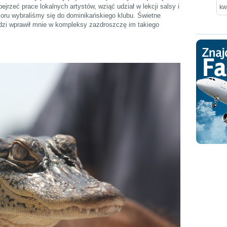
jrzeć prace lokalnych artystów, wziąć udział w lekcji salsy i
kw
zoru wybraliśmy się do dominikańskiego klubu. Świetne
dzi wprawił mnie w kompleksy zazdroszczę im takiego