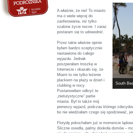
A właśnie, że nie! To miasto
ma o wiele więcej do
zaoferowania, niż tylko
szalone życie nocne. I zaraz
postaram się to udowodnić.
Przez takie właśnie opinie
byłam bardzo sceptycznie
nastawiona do całego
wyjazdu. Jednak
poszperałam troszkę w
Internecie i okazało się, że
Miami to nie tylko leżenie
plackiem na plaży w dzień i
South Be
clubbing w nocy.
Postanowiłam odkryć te
„nieturystyczne” partie
miasta. Był to także mój
pierwszy wyjazd, podczas którego zdecydow
bo nie wiedziałam czego się spodziewać, j
Florydę pokochałam już w momencie lądowan
Śliczne osiedla, palmy dookoła domów – m