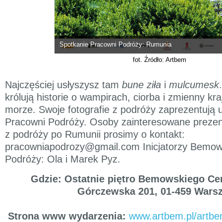
Spotkanie Pracowni Podróży: Rumunia
fot. Źródło: Artbem
Najczęściej usłyszysz tam
bune ziła
i
mulcumesk
królują historie o wampirach, ciorba i zmienny kr
morze. Swoje fotografie z podróży zaprezentują 
Pracowni Podróży. Osoby zainteresowane prezen
z podróży po Rumunii prosimy o kontakt:
pracowniapodrozy@gmail.com Inicjatorzy Bemow
Podróży: Ola i Marek Pyz.
Gdzie: Ostatnie piętro Bemowskiego Ce
Górczewska 201, 01-459 Wars
Strona www wydarzenia:
www.artbem.pl/artb