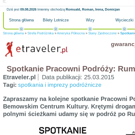
Dziś jest
09.08.2026
Imieniny obchodzą
Romuald, Roman, Irena, Domicjan
Strona główna
Bilety Lotnicze
Wizy
Wycieczki
Strona główna
»
Strefa Podróżnika
»
Ameryka Północna
»
Stany Zjednoczone
»
Spotkani
gwaranc
Spotkanie Pracowni Podróży: Rum
Etraveler.pl
Data publikacji:
25.03.2015
Tagi:
spotkania i imprezy podróżnicze
Zapraszamy na kolejne spotkanie Pracowni P
Bemowskim Centrum Kultury. Krętymi drogami
polnymi ścieżkami udamy się w podróż po Ru