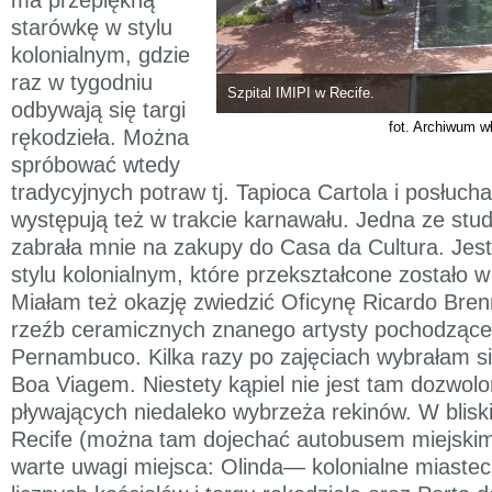
starówkę w stylu
kolonialnym, gdzie
raz w tygodniu
Szpital IMIPI w Recife.
odbywają się targi
fot. Archiwum w
rękodzieła. Można
spróbować wtedy
tradycyjnych potraw tj. Tapioca Cartola i posłuch
występują też w trakcie karnawału. Jedna ze st
zabrała mnie na zakupy do Casa da Cultura. Jest 
stylu kolonialnym, które przekształcone zostało w 
Miałam też okazję zwiedzić Oficynę Ricardo B
rzeźb ceramicznych znanego artysty pochodzące
Pernambuco. Kilka razy po zajęciach wybrałam si
Boa Viagem. Niestety kąpiel nie jest tam dozwol
pływających niedaleko wybrzeża rekinów. W bliski
Recife (można tam dojechać autobusem miejskim
warte uwagi miejsca: Olinda— kolonialne miastec