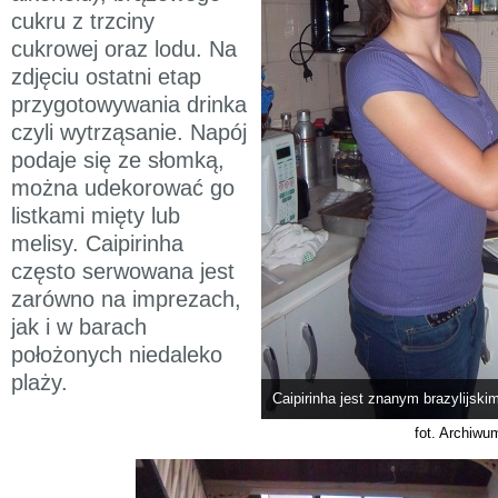
cukru z trzciny
cukrowej oraz lodu. Na
zdjęciu ostatni etap
przygotowywania drinka
czyli wytrząsanie. Napój
podaje się ze słomką,
można udekorować go
listkami mięty lub
melisy. Caipirinha
często serwowana jest
zarówno na imprezach,
jak i w barach
położonych niedaleko
plaży.
Caipirinha jest znanym brazylijski
fot. Archiwu