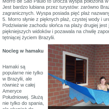
Morro de São Paulo to urocza wyspa położona w 
Jest bardzo lubiana przez turystów: zarówno Brazy
zagranicznych. Wyspa posiada pięć plaż nazwany
5. Morro słynie z pięknych plaż, czystej wody i u
Podziwianie zachodu słońca na plaży drugiej jest
piękniejszych widoków i pozawala na chwilę zapom
tętniącej życiem Brazylii.
Nocleg w hamaku
Hamaki są
popularne nie tylko
w Brazylii, ale
również w całej
Ameryce
Południowej. Służą
nie tylko do spania,