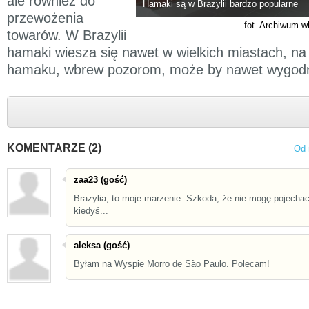
ale również do
Hamaki są w Brazylii bardzo popularne
przewożenia
fot. Archiwum w
towarów. W Brazylii
hamaki wiesza się nawet w wielkich miastach, na
hamaku, wbrew pozorom, może by nawet wygodnie
KOMENTARZE (2)
Od 
zaa23 (gość)
Brazylia, to moje marzenie. Szkoda, że nie mogę pojecha
kiedyś...
aleksa (gość)
Byłam na Wyspie Morro de São Paulo. Polecam!