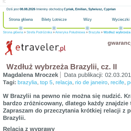
Dziś jest
08.08.2026
Imieniny obchodzą
Cyriak, Emilian, Sylwiusz, Cyprian
Strona główna
Bilety Lotnicze
Wizy
Wycieczki
Strona główna
»
Strefa Podróżnika
»
Ameryka Południowa
»
Brazylia
»
Wzdłuż wybrzeża Br
gwaranc
Wzdłuż wybrzeża Brazylii, cz. II
Magdalena Mroczek
Data publikacji:
02.03.20
Tagi:
brazylia
,
top 5
,
relacja
,
rio de janeiro
,
recife
,
p
W Brazylii na pewno nie można się nudzić. Kr
bardzo zróżnicowany, dlatego każdy znajdzie t
Zapraszam do przeczytania krótkiej relacji z 
Brazylii.
Relacja z wyprawy