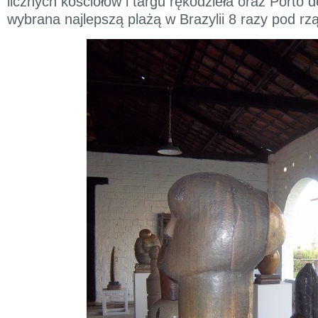
licznych kościołów i targu rękodzieła oraz Porto
wybrana najlepszą plażą w Brazylii 8 razy pod rz