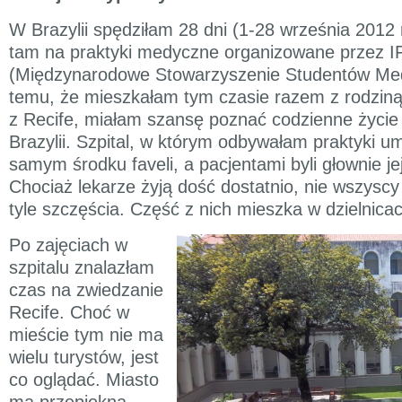
W Brazylii spędziłam 28 dni (1-28 września 2012
tam na praktyki medyczne organizowane przez 
(Międzynarodowe Stowarzyszenie Studentów Med
temu, że mieszkałam tym czasie razem z rodzin
z Recife, miałam szansę poznać codzienne życi
Brazylii. Szpital, w którym odbywałam praktyki u
samym środku faveli, a pacjentami byli głownie j
Chociaż lekarze żyją dość dostatnio, nie wszyscy
tyle szczęścia. Część z nich mieszka w dzielnicac
Po zajęciach w
szpitalu znalazłam
czas na zwiedzanie
Recife. Choć w
mieście tym nie ma
wielu turystów, jest
co oglądać. Miasto
ma przepiękną