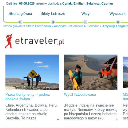
Dziś jest
08.08.2026
Imieniny obchodzą
Cyriak, Emilian, Sylwiusz, Cyprian
Strona główna
Bilety Lotnicze
Wizy
Wycieczki
Strona główna
»
Strefa Podróżnika
»
Ameryka Południowa
»
Ekwador
»
Artykuły z tagie
Przez kontynenty – podróż
WyCHILEoutowana
MS
dookoła świata
tra
Pol
Chile, Argentyna, Boliwia, Peru,
„Nigdzie indziej na świecie nie
Re
Kolumbia i Ekwador, a po
ma tylu Niemców, którzy mówią
wy
drodze jeszcze na chwilę
po hiszpańsku i czczą bohatera
Po
Brazylia. To nasza
narodowego o nazwisku
ost
»
»
trzymiesięczna trasa w
O’Higgins”. Właśnie ta,
mię
Ameryce Południowej. Z
zasłyszana wieki temu opinia
Wi