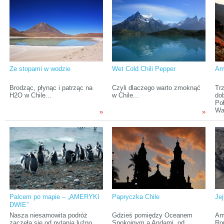
Australii, w której przez ostatnie
na temat Chile pchnęła moje
wy
pięć miesięcy pracowaliśmy,
zainteresowania w kierunku
po
żeby zarobić na dalszą podróż,
owego chudego jak patyk kraju.
Chr
przylecieliśmy do Santiago
Choć od tamtego czasu minęło
pas
(stolicy Chile) w trzech
już wiele lat, ciekawość
rok
zespołach: Kuba z Martą,
pozostała, ale decyzja o
pr
Maciek z Hanią, która po 9
wyjeździe zapadła dopiero
tra
miesiącach w Polsce znów
niedawno.
tym
dołączyła do ekipy Przez
rel
Ze stopami w wodzie
Wet Cold Chili Pepper
Ame
Kontynenty oraz samotnie
Tomek.
Brodząc, płynąc i patrząc na
Czyli dlaczego warto zmoknąć
Trz
H2O w Chile...
w Chile...
do
Po
Wa
»
»
za
po
nad
Ch
od
Palcem po mapie – „AMERYKI
Papryczka Chile
Je
DWIE”
Nasza niesamowita podróż
Gdzieś pomiędzy Oceanem
Am
zaczęła się od pytania luźno
Spokojnym a Andami, od
Ro