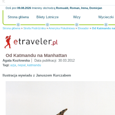
Dziś jest
09.08.2026
Imieniny obchodzą
Romuald, Roman, Irena, Domicjan
Strona główna
Bilety Lotnicze
Wizy
Wycieczki
Strona główna
»
Strefa Podróżnika
»
Ameryka Południowa
»
Ekwador
»
Od Katmandu na
Od Katmandu na Manhattan
Agata Kozłowska
Data publikacji:
30.03.2012
Tagi:
azja
,
nepal
,
katmandu
Ilustracja wywiadu z Januszem Kurczabem