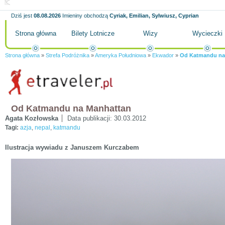
Dziś jest
08.08.2026
Imieniny obchodzą
Cyriak, Emilian, Sylwiusz, Cyprian
Strona główna
Bilety Lotnicze
Wizy
Wycieczki
Strona główna
»
Strefa Podróżnika
»
Ameryka Południowa
»
Ekwador
»
Od Katmandu na
Od Katmandu na Manhattan
Agata Kozłowska
Data publikacji:
30.03.2012
Tagi:
azja
,
nepal
,
katmandu
Ilustracja wywiadu z Januszem Kurczabem