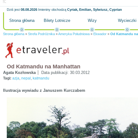
Dziś jest
08.08.2026
Imieniny obchodzą
Cyriak, Emilian, Sylwiusz, Cyprian
Strona główna
Bilety Lotnicze
Wizy
Wycieczki
Strona główna
»
Strefa Podróżnika
»
Ameryka Południowa
»
Ekwador
»
Od Katmandu na
Od Katmandu na Manhattan
Agata Kozłowska
Data publikacji:
30.03.2012
Tagi:
azja
,
nepal
,
katmandu
Ilustracja wywiadu z Januszem Kurczabem