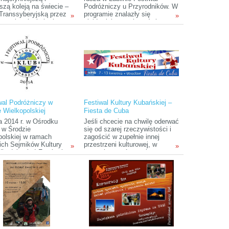
szą koleją na świecie –
Podróżniczy u Przyrodników. W
 Transsyberyjską przez
programie znalazły się
»
»
ane i rozległe krainy
slajdowiska z całego świata:
ej Azji.
Kolumbia, Antarktyda,
Portugalia, Niemcy, Słowenia,
Chorwacja) oraz z Polski
(Opolszczyzna i Białowieski
Park Narodowy). Ideą Festiwalu
jest ukazanie piękna i bogactwa
przyrody w skrajnie różnych
rejonach świata.
iwal Podróżniczy w
Festiwal Kultury Kubańskiej –
e Wielkopolskiej
Fiesta de Cuba
a 2014 r. w Ośrodku
Jeśli chcecie na chwilę oderwać
y w Środzie
się od szarej rzeczywistości i
polskiej w ramach
zagościć w zupełnie innej
ich Sejmików Kultury
przestrzeni kulturowej, w
»
»
będzie się I Festiwal
gorącej, roztańczonej
niczy zorganizowany
kubańskiej atmosferze, to
poznański Klub
macie ku temu świetną okazję
ego Podróżnika. W
– 7 kwietnia rusza we
 Festiwalu przewidziane
Wrocławiu pierwsza edycja
ede wszystkim prelekcje
Fiesta de Cuba – Festiwalu
nicze, slajdowiska,
Kultury Kubańskiej. Święto
e i spotkania z
Karaibów na Dolnym Śląsku
nikami. Prelegenci
potrwa do 13 kwietnia.
tawią swoje
czasowe podróże po