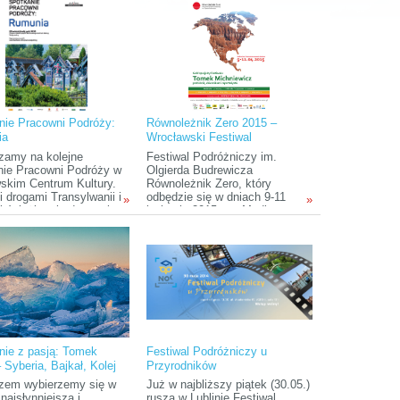
ką kulturę.
ludzie na świecie.
nie Pracowni Podróży:
Równoleżnik Zero 2015 –
ia
Wrocławski Festiwal
Podróżniczy im. Olgierda
zamy na kolejne
Festiwal Podróżniczy im.
Budrewicza
nie Pracowni Podróży w
Olgierda Budrewicza
kim Centrum Kultury.
Równoleżnik Zero, który
i drogami Transylwanii i
odbędzie się w dniach 9-11
»
»
i ścieżkami udamy się w
kwietnia 2015 r. w Mediatece
 po Rumunii.
(Pl. Teatralny 5) i Bibliotece
Turystycznej (ul.Szewska 78)
to wydarzenie skierowane do
osób pragnących poczuć klimat
podróżowania oraz wspaniała
okazja do spotkania z
podróżnikami i autorami
książek. Tegoroczna edycja
będzie poświęcona krajom
Ameryki Północnej i Środkowej.
nie z pasją: Tomek
Festiwal Podróżniczy u
 Syberia, Bajkał, Kolej
Przyrodników
yberyjska
zem wybierzemy się w
Już w najbliższy piątek (30.05.)
najsłynniejszą i
rusza w Lublinie Festiwal