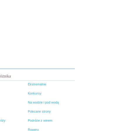
różnika
Ekstremalnie
Konkursy
Na wodzie i pod wodą
Polecane strony
róży
Podróże z winem
Rowery