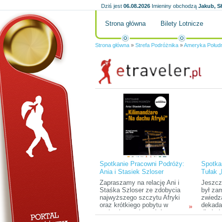
Dziś jest
06.08.2026
Imieniny obchodzą
Jakub, S
Strona główna
Bilety Lotnicze
Strona główna
»
Strefa Podróżnika
»
Ameryka Połud
Spotkanie Pracowni Podróży:
Spotka
Ania i Stasiek Szloser
Tułak 
„Kilimandżaro – na dachu
Zapraszamy na relację Ani i
Jeszcz
Afryki”
Staśka Szloser ze zdobycia
był za
najwyższego szczytu Afryki
zwiedz
oraz krótkiego pobytu w
dekada
»
parkach narodowych i na
dla lud
Zanzibarze.
przyro