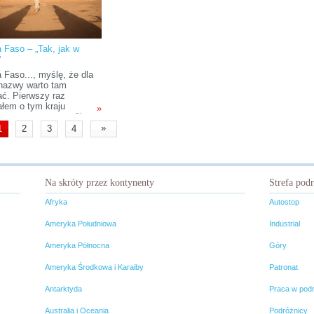
a Faso – „Tak, jak w
”
 Faso..., myślę, że dla
nazwy warto tam
ać. Pierwszy raz
ałem o tym kraju
»
jąc zaangażowany film
z Czarnego Lądu.
»
1
2
3
4
stał się on do
jskich mediów, tylko
o, że zdobył pierwszą
ę na panafrykańskim
lu filmu i telewizji w
Na skróty przez kontynenty
Strefa pod
gu. To tez piękna
 Wówczas zapragnąłem
Afryka
Autostop
 tam wyruszyć.
Ameryka Południowa
Industrial
Ameryka Północna
Góry
Ameryka Środkowa i Karaiby
Patronat
Antarktyda
Praca w pod
Australia i Oceania
Podróżnicy