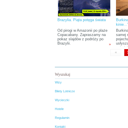
Brazylia. Piąta potęga świata
Burkin
kinie...
Od pirogi w Amazonii po plaże
Burkina
Copacabany. Zapraszamy na
samej 
pokaz slajdów z podróży po
pojech
Brazylii.
usłysz
»
ogląda
rodem 
«
Przedo
europe
dlateg
nagrod
festiwa
Wyszukaj
Wagadu
nazwa.
Wizy
kiedyś
Bilety Lotnicze
Wycieczki
Hotele
Regulamin
Kontakt