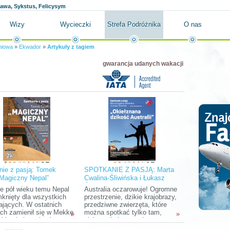
ława, Sykstus, Felicysym
Wizy
Wycieczki
Strefa Podróżnika
O nas
niowa
»
Ekwador
»
Artykuły z tagiem
gwarancja udanych wakacji
nie z pasją: Tomek
SPOTKANIE Z PASJĄ: Marta
„Magiczny Nepal”
Cwalina-Śliwińska i Łukasz
Śliwiński "Okiełznana dzikość
e pół wieku temu Nepal
Australia oczarowuje! Ogromne
Australii"
mknięty dla wszystkich
przestrzenie, dzikie krajobrazy,
ających. W ostatnich
przedziwne zwierzęta, które
ch zamienił się w Mekkę
można spotkać tylko tam,
»
»
zi kochających góry,
ciekawa kultura, a do tego
dę i egzotyczną,
chyba najbardziej wyluzowani