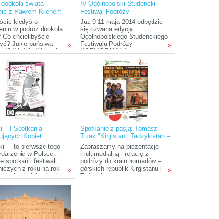
 dookoła świata –
IV Ogólnopolski Studencki
 regionach świata i
nie z Pawłem Kilenem
Festiwal Podróży
dzą związane z nimi
KORMORANY
e, przygody i wrażenia.
iście kiedyś o
Już 9-11 maja 2014 odbędzie
eniu w podróż dookoła
się czwarta edycja
? Co chcielibyście
Ogólnopolskiego Studenckiego
yć? Jakie państwa
Festiwalu Podróży
»
»
zić? Wydaje Wam się,
KORMORANY. Impreza
 podróż to nierealny i
organizowana jest przez
y pomysł? Już niedługo
Akademicki Klub Turystyczny
ie mieli okazję się
przy Uniwersytecie Warmińsko-
ać, że to nic bardziej
Mazurskim w Olsztynie i
o! Niepowtarzalna
odbywa się w malowniczym
, aby posłuchać o
Olsztyńskim miasteczku
owitej wyprawie równie
studenckim - Kortowie.
owitego człowieka – o
etniej podróży Pawła
dookoła świata.
i – I Spotkania
Spotkanie z pasją: Tomasz
ujących Kobiet
Tulak "Kirgistan i Tadżykistan –
przez Tien Shan i Pamir 2013"
i” – to pierwsze tego
Zapraszamy na prezentację
ydarzenie w Polsce.
multimedialną i relację z
 spotkań i festiwali
podróży do krain nomadów –
niczych z roku na rok
górskich republik Kirgistanu i
»
»
raz więcej, jak twierdzi
Tadżykistanu.
 pomysłodawczyni i
zatorka imprezy Anita
owicz, na większości z
ólują panowie. Przyszła
by zmienić ten trend.