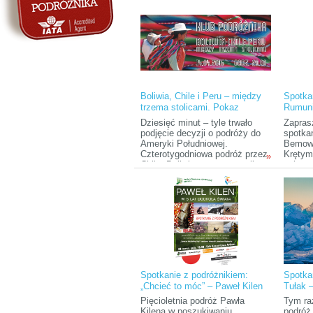
azjatyc
Boliwia, Chile i Peru – między
Spotka
trzema stolicami. Pokaz
Rumun
slajdów z podróży
Dziesięć minut – tyle trwało
Zapras
podjęcie decyzji o podróży do
spotka
Ameryki Południowej.
Bemows
Czterotygodniowa podróż przez
Krętym
»
Chile, Boliwię z metą w stolicy
polnym
Peru – Limie okazała się
podróż
również spontaniczna i
nieprzewidywalna, jak decyzja,
by w nią wyruszyć.
Spotkanie z podróżnikiem:
Spotka
„Chcieć to móc” – Paweł Kilen
Tułak –
w pięć lat po świecie
Transs
Pięcioletnia podróż Pawła
Tym ra
Kilena w poszukiwaniu
podróż 