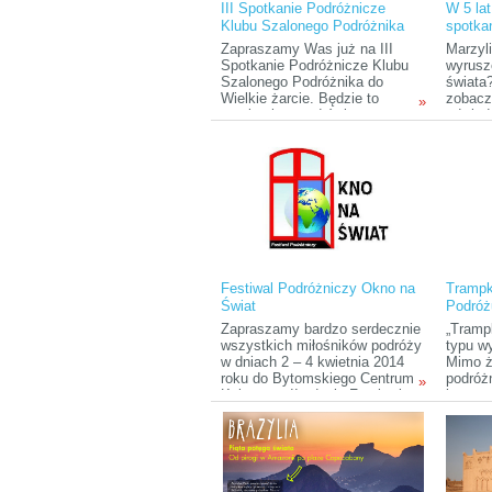
III Spotkanie Podróżnicze
W 5 lat
festiwalowe.
różnych
Klubu Szalonego Podróżnika
spotka
opowie
histori
Zapraszamy Was już na III
Marzyl
Spotkanie Podróżnicze Klubu
wyrusz
Szalonego Podróżnika do
świata
Wielkie żarcie. Będzie to
zobacz
»
spotkanie przed świąteczne, w
odwied
związku z tym odbędą się dwie
że taka
prezentacje podróżnicze, gdyż
odległ
kwietniowe spotkanie się nie
będziec
odbędzie.
przekon
mylneg
okazja
niesam
niesam
pięciol
Kilena 
Festiwal Podróżniczy Okno na
Trampk
Świat
Podróż
Zapraszamy bardzo serdecznie
„Trampk
wszystkich miłośników podróży
typu w
w dniach 2 – 4 kwietnia 2014
Mimo że
roku do Bytomskiego Centrum
podróż
»
Kultury na II edycję Festiwalu
jest co
Podróżniczego "Okno na
główna
Świat"!
organi
Demian
nich kr
pora, a