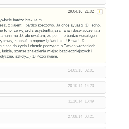
29.04.16, 21:02
ywiście bardzo brakuje mi
esz, z :jajem: i bardzo rzeczowo. Ja chcę ayuasqi :D, jedno,
ne to to, że wyjazd z asystentką szamana i doświadczenia z
zamanizmu :D, ale uważam, że pomimo bardzo wesołego i
yprawy, zrobiłaś to naprawdę świetnie. ! Brawo! :D
ejsce do życia i chętnie poczytam o Twoich wrażeniach
 ludzie, szanse znalezienia miejsc bezpieczniejszych i
edyczna, szkoły...) :D Pozdrawiam.
14.03.15, 02:01
20.10.14, 14:23
11.10.14, 13:49
27.09.14, 03:21