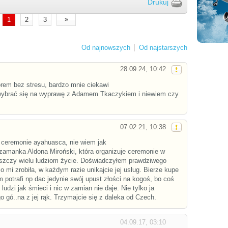
Drukuj
»
1
2
3
Od najnowszych
Od najstarszych
28.09.24, 10:42
orem bez stresu, bardzo mnie ciekawi
wybrać się na wyprawę z Adamem Tkaczykiem i niewiem czy
07.02.21, 10:38
ceremonie ayahuasca, nie wiem jak
Szamanka Aldona Miroński, która organizuje ceremonie w
szczy wielu ludziom życie. Doświadczyłem prawdziwego
o mi zrobiła, w każdym razie unikajcie jej usług. Bierze kupe
 potrafi np dac jedynie swój upust złości na kogoś, bo coś
e ludzi jak śmieci i nic w zamian nie daje. Nie tylko ja
gó..na z jej rąk. Trzymajcie się z daleka od Czech.
04.09.17, 03:10