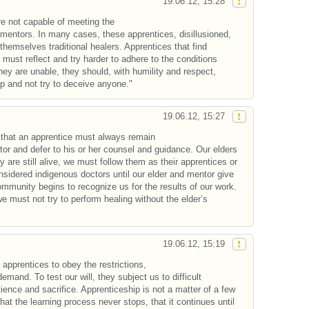
19.06.12, 15:28
re not capable of meeting the
mentors. In many cases, these apprentices, disillusioned,
 themselves traditional healers. Apprentices that find
 must reflect and try harder to adhere to the conditions
hey are unable, they should, with humility and respect,
p and not try to deceive anyone."
19.06.12, 15:27
s that an apprentice must always remain
tor and defer to his or her counsel and guidance. Our elders
y are still alive, we must follow them as their apprentices or
sidered indigenous doctors until our elder and mentor give
community begins to recognize us for the results of our work.
e must not try to perform healing without the elder’s
19.06.12, 15:19
 apprentices to obey the restrictions,
mand. To test our will, they subject us to difficult
ence and sacrifice. Apprenticeship is not a matter of a few
t the learning process never stops, that it continues until