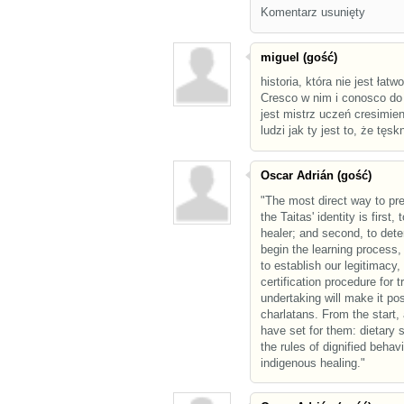
Komentarz usunięty
miguel (gość)
historia, która nie jest łat
Cresco w nim i conosco do
jest mistrz uczeń cresimien
ludzi jak ty jest to, że tęs
Oscar Adrián (gość)
"The most direct way to pre
the Taitas' identity is first
healer; and second, to det
begin the learning process
to establish our legitimacy,
certification procedure for 
undertaking will make it pos
charlatans. From the start,
have set for them: dietary s
the rules of dignified behav
indigenous healing."