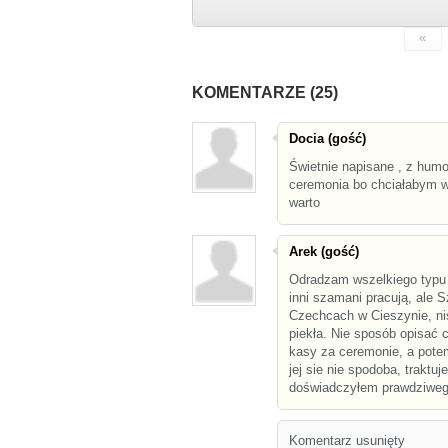
«
KOMENTARZE (25)
Docia (gość)
Świetnie napisane , z hum
ceremonia bo chciałabym 
warto
Arek (gość)
Odradzam wszelkiego typu 
inni szamani pracują, ale 
Czechcach w Cieszynie, ni
piekła. Nie sposób opisać c
kasy za ceremonie, a potem
jej sie nie spodoba, traktuj
doświadczyłem prawdziwego 
Komentarz usunięty