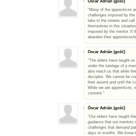
Oscar Adrián (gość)
‎"Many of the apprentices a
challenges imposed by the 
take to the streets and call
themselves in this situation
imposed by the mentor. If t
abandon their apprenticeshi
Oscar Adrián (gość)
‎"The elders have taught u
under the tutelage of a men
also teach us that while the
disciples. We cannot be con
their assent and until the 
While we are apprentices, w
consent."
Óscar Adrián (gość)
"Our elders have taught the
guidance that our mentors de
challenges that demand pati
days or months. We know tha