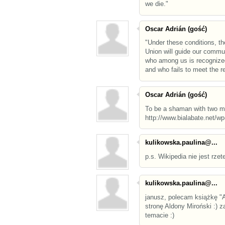
we die."
Oscar Adrián (gość)
"Under these conditions, th
Union will guide our commun
who among us is recognized 
and who fails to meet the r
Oscar Adrián (gość)
To be a shaman with two mo
http://www.bialabate.net/w
kulikowska.paulina@...
p.s. Wikipedia nie jest rzet
kulikowska.paulina@...
janusz, polecam książkę "
stronę Aldony Miroński :)
temacie :)