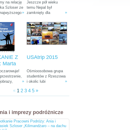
: Ania i
Tułak „Magiczny
y na relację
Jeszcze pół wieku
k Szloser
Nepal”
śka Szloser ze
temu Nepal był
»
»
 najwyższego
zamknięty dla
andżaro –
fryki oraz
wszystkich
u Afryki”
 pobytu w
zwiedzających. W
arodowych i
ostatnich dekadach
arze.
zamienił się w Mekkę
dla ludzi kochających
góry, przyrodę i
egzotyczną, azjatycką
kulturę.
ANIE Z
USAtrip 2015
 Marta
a-
 oczarowuje!
Ośmioosobowa grupa
ka i
rzestrzenie,
studentów z Rzeszowa
»
»
jobrazy,
i okolic lubi
 Śliwiński
e zwierzęta,
udowadniać, że chcieć
znana
«
»
1
2
3
4
5
żna spotkać
równa się móc. Wierni
 Australii"
, ciekawa
tej idei co roku
 do tego
wyruszają w podróż
bardziej
leciwym busem z 1988
nia i imprezy podróżnicze
i ludzie na
r. Na koncie mają już
cztery wyprawy, a teraz
otkanie Pracowni Podróży: Ania i
przygotowują się do
asiek Szloser „Kilimandżaro – na dachu
następnej. Tym razem