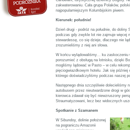
zakwaterowaniu. Cała grupa Polaków, polsk
najpopularniejszym Kolumbijskim piwem.
Kierunek: południe!
Dzień drugi - podróż na południe, do doliny
podczas gdy zwykle lot nie zajmuje więcej
stewardessę, co się dzieje, dlaczego nie lą
zrozumieliśmy z niej ani słowa.
W końcu wylądowaliśmy… ku zaskoczeniu w
porozumieć z obsługą na lotnisku, dzięki B
mogliśmy lądować w Pasto – w celu rekomp
pięciogwiazdkowym hotelu. Jak się później
którego doświadczyliśmy podczas naszej p
Następnego dnia szczęśliwie dolecieliśmy n
autobusem przez nieutwardzone drogi w gó
kierowca zdawał się być niewzruszony pers
Straumatyzowani, lecz bez widocznych uszc
Spotkanie z Szamanem
W Sibundoy, dolinie położonej
na pograniczu Amazonii