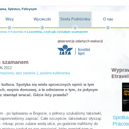
ława, Sykstus, Felicysym
Wizy
Wycieczki
Strefa Podróżnika
O nas
niowa
»
Kolumbia
»
Locombia, czyli jak zostałam szamanem
gwarancja udanych wakacji
am szamanem
06.2012
Wypraw
amazonia
,
staż zadanie 1
,
paulina kulikowska
Etravel
a kultura. Spotyka się wiele sprzecznych opinii w tym
ach, wojnie domowej, a te odmienne o tym, że jedynym
sz stamtąd wracać. Gdzie leży prawda?
 - po lądowaniu w Bogocie, o północy szukaliśmy taksówki,
Spotka
 zapomnieliśmy zapisać. Całe szczęście, taksówkarz słysząc
Pracow
 - mknąc przez zalane wodą ulice, po godzinie trafiliśmy do
Na miejscu czekał na nas przyjaciel, który pomógł nam w