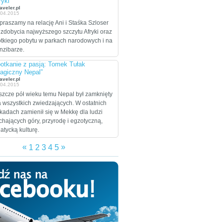
ryki”
celem są Stany
aveler.pl
.04.2015
Zjednoczone, które
praszamy na relację Ani i Staśka Szloser
zamierzają przejechać
 zdobycia najwyższego szczytu Afryki oraz
wzdłuż i wszerz w
ótkiego pobytu w parkach narodowych i na
trakcie dwumiesięcznej
nzibarze.
eskapady.
otkanie z pasją: Tomek Tułak
agiczny Nepal”
aveler.pl
.04.2015
szcze pół wieku temu Nepal był zamknięty
a wszystkich zwiedzających. W ostatnich
kadach zamienił się w Mekkę dla ludzi
chających góry, przyrodę i egzotyczną,
jatycką kulturę.
«
»
1
2
3
4
5