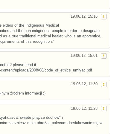
19.06.12, 15:16
e elders of the Indigenous Medical
ities and the non-indigenous people in order to designate
as a true traditional medical healer, who is an apprentice,
equirements of this recognition."
19.06.12, 15:01
nths? please read it:
p-content/uploads/2008/08/code_of_ethics_umiyac.pdf
19.06.12, 11:30
elnym źródłem informacji ;)
19.06.12, 11:28
Ayahuasca: święte pnącze duchów" i
 zanim zaczniesz mnie obrażac polecam doedukowanie się w