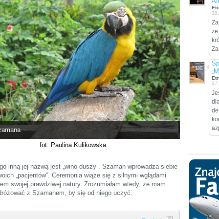
Af
Etr
30
Za
ze
kr
Za
Sp
„M
Etr
27
Je
dl
de
ko
az
zamana
fot. Paulina Kulikowska
ego inną jej nazwą jest „wino duszy”. Szaman wprowadza siebie
oich „pacjentów”. Ceremonia wiąże się z silnymi wglądami
iem swojej prawdziwej natury. Zrozumiałam wtedy, że mam
odróżować z Szamanem, by się od niego uczyć.