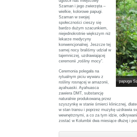
ugościł nas miejscowy
Szaman i jego zwierzęta –
wielkie, kolorowe papugi.
Szaman w swojej
społeczności cieszy się
bardzo dużym szacunkiem,
niejednokrotnie większym niż
lekarze medycyny
konwencjonalnej. Jeszcze tej
samej nocy braliśmy udział w
tajemniczej, uzdrawiającej
ceremonii „rośliny mocy”.
Ceremonia polegała na
rytualnym piciu wywaru z
papuga S
rośliny rosnącej w amazonii,
ayahuaski. Ayahuasca
zawiera DMT, substancję
naturalnie produkowaną przez
szyszynkę w stanie śmierci klinicznej, dlat
w stan transu i poprzez muzykę uzdrawia sw
wewnętrznymi, a co za tym idzie, odkrywan
zostać w Kolumbii dwa miesiące dłużej i p