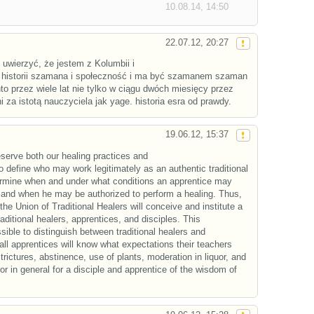
10.08.14, 14:50
22.07.12, 20:27
wo uwierzyć, że jestem z Kolumbii i
 historii szamana i społeczność i ma być szamanem szaman
to przez wiele lat nie tylko w ciągu dwóch miesięcy przez
kni za istotą nauczyciela jak yage. historia esra od prawdy.
19.06.12, 15:37
serve both our healing practices and
, to define who may work legitimately as an authentic traditional
ermine when and under what conditions an apprentice may
, and when he may be authorized to perform a healing. Thus,
 the Union of Traditional Healers will conceive and institute a
traditional healers, apprentices, and disciples. This
sible to distinguish between traditional healers and
 all apprentices will know what expectations their teachers
trictures, abstinence, use of plants, moderation in liquor, and
ior in general for a disciple and apprentice of the wisdom of