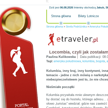
Dziś jest
06.08.2026
Imieniny obchodzą
Jakub, S
Strona główna
Bilety Lotnicze
Strona główna
»
Strefa Podróżnika
»
Ameryka Połud
Locombia, czyli jak został
Paulina Kulikowska
Data publikacji:
08.
Tagi:
ameryka południowa
,
kolumbia
,
bogota
,
Kolumbia, inny kraj, inny kontynent, inn
temacie - jedne z nich mówią o narkotyk
niebezpieczeństwem jest to, że nie chce
Nieśmiałe początki
Kolumbia przywitała mnie ulewnym deszczem
by dostać się do hostelu, którego adresu…
słowo „turistas” wiedział, gdzie nas zawieźć
Candelarii, turystycznej dzielnicy Bogoty. 