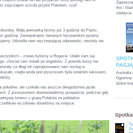
Podróży
Zapraszam
im zwyczajem uczciła przylot Pokerem, czyli
Stasie
Ani i Sta
zdobycia
„Kilim
szczytu A
na dach
krótkiego
parkach n
 Sibundoy. Małą awionetką lecimy już 3 godziny do Pasto,
na Zanzib
 niż godzinę. Zaniepokojeni, łamanym hiszpańskim pytamy
dujemy. Udzieliła nam wyczerpującej odpowiedzi, niestety nie
szystkich – znowu byliśmy w Bogocie. Udało nam się
SPOTK
ogu, chociaż tam mówili po angielsku. Z powodu burzy nie
PASJĄ:
ensaty za długi lot zaproponowano nam nocleg w
Cwalin
 okazało, ciepła woda pod prysznicem była ostatnim luksusem,
Australia
odróży.
Śliwińs
Ogromne p
dzikie kra
Łukasz
a południe, ale czekała nas jeszcze dwugodzinna jazda
przedziwn
"Okieł
rach. Z przerażeniem obserwowaliśmy przepaście, podczas gdy
które mo
dzikość
pektywą śmierci z grupą Polaków na pokładzie.
tylko tam
zerbków na zdrowiu dotarliśmy na miejsce.
kultura, a
chyba naj
Spotka
wyluzowan
świecie.
Sp
St