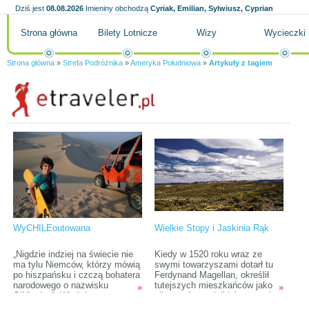
Dziś jest
08.08.2026
Imieniny obchodzą
Cyriak, Emilian, Sylwiusz, Cyprian
Strona główna
Bilety Lotnicze
Wizy
Wycieczki
Strona główna
»
Strefa Podróżnika
»
Ameryka Południowa
»
Artykuły z tagiem
WyCHILEoutowana
Wielkie Stopy i Jaskinia Rąk
„Nigdzie indziej na świecie nie
Kiedy w 1520 roku wraz ze
ma tylu Niemców, którzy mówią
swymi towarzyszami dotarł tu
po hiszpańsku i czczą bohatera
Ferdynand Magellan, określił
narodowego o nazwisku
tutejszych mieszkańców jako
»
»
O’Higgins”. Właśnie ta,
olbrzymów o wielkich stopach.
zasłyszana wieki temu opinia
W porównaniu z przybyszami z