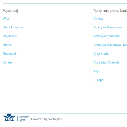
na temat Chile pchnęła moje
dalekiej Hiszpanii
zainteresowania w kierunku
Patagończycy byli bowiem
Wyszukaj
Na skróty przez kon
owego chudego jak patyk kraju.
naprawdę wysocy. Ich wzrost
Choć od tamtego czasu minęło
sięgał często dwóch metrów.
Wizy
Afryka
już wiele lat, ciekawość
Ciekawe, co Magellan
pozostała, ale decyzja o
powiedziałby na widok
Bilety Lotnicze
Ameryka Południowa
wyjeździe zapadła dopiero
dzisiejszych koszykarzy?
niedawno.
Wycieczki
Ameryka Północna
Hotele
Ameryka Środkowa i Ka
Regulamin
Antarktyda
Kontakt
Australia i Oceania
Azja
Europa
Powered by Webspiro.