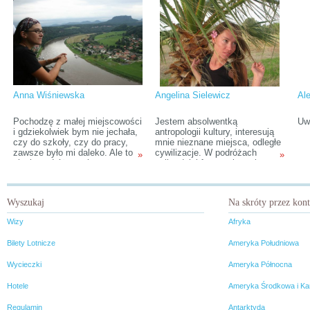
miałabym znajomego. To
doś
właśnie dorastanie pomiędzy
zło
ludźmi z innych miejsc
waż
zaszczepiło u mnie bakcyl do
on
podróżowania.
Anna Wiśniewska
Angelina Sielewicz
Al
Pochodzę z małej miejscowości
Jestem absolwentką
Uw
i gdziekolwiek bym nie jechała,
antropologii kultury, interesują
czy do szkoły, czy do pracy,
mnie nieznane miejsca, odległe
zawsze było mi daleko. Ale to
cywilizacje. W podróżach
»
»
ciągłe podróżowanie,
najbardziej fascynują mnie
szczególnie pociągiem,
ludzie, których poznaję, bo to
rozbudziło we mnie chęć do
oni tworzą odmienną od mojej
dalszych wojaży.
kulturę.
Wyszukaj
Na skróty przez kon
Wizy
Afryka
Bilety Lotnicze
Ameryka Południowa
Wycieczki
Ameryka Północna
Hotele
Ameryka Środkowa i Ka
Regulamin
Antarktyda