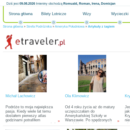
Dziś jest
09.08.2026
Imieniny obchodzą
Romuald, Roman, Irena, Domicjan
Strona główna
Bilety Lotnicze
Wizy
Wycieczki
Strona główna
»
Strefa Podróżnika
»
Ameryka Południowa
»
Artykuły z tagiem
Michał Lachowicz
Ola Klimowicz
Kr
Podróże to moja największa
Od 4 roku życia aż do matury
Jed
pasja. Kiedy wiele lat temu
uczęszczałam do
jak
dostałem pierwszy atlas
Amerykańskiej Szkoły w
Kry
godzinami potrafiłem
Warszawie. Po spędzonych
nie
»
»
przewracać strony, na pamięć
tam 14 latach, nie ma prawie
wi
ucząc się stolic.
kraju na ziemi, w którym nie
sto