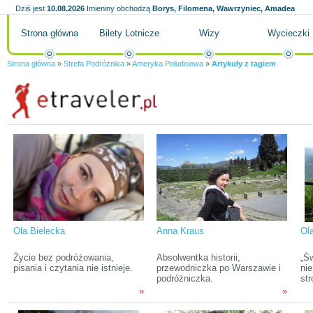
Dziś jest
10.08.2026
Imieniny obchodzą
Borys, Filomena, Wawrzyniec, Amadea
Strona główna
Bilety Lotnicze
Wizy
Wycieczki
Strona główna
»
Strefa Podróżnika
»
Ameryka Południowa
»
Artykuły z tagiem
Ola Bielecka
Anna Kraus
Ol
Życie bez podróżowania,
Absolwentka historii,
„Św
pisania i czytania nie istnieje.
przewodniczka po Warszawie i
nie
podróżniczka.
str
»
»