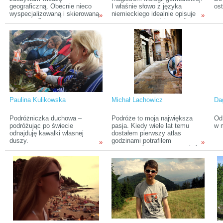
geograficzną. Obecnie nieco
I właśnie słowo z języka
ost
wyspecjalizowaną i skierowaną
niemieckiego idealnie opisuje
»
»
na geografię turyzmu.
to, co pewnego dnia spadło na
Wszystko co robię, wiążę z
mnie jak grom z jasnego nieba.
podróżami. Stąd też kurs pilota
wycieczek i wychowawcy
kolonijnego oraz
zainteresowanie fotografią.
Paulina Kulikowska
Michał Lachowicz
Da
Podróżniczka duchowa –
Podróże to moja największa
Od
podróżując po świecie
pasja. Kiedy wiele lat temu
w 
odnajduję kawałki własnej
dostałem pierwszy atlas
duszy.
godzinami potrafiłem
»
»
przewracać strony, na pamięć
ucząc się stolic.