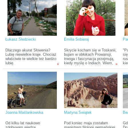
Łukasz Śledziecki
Emilia Sobieraj
Pa
Dlaczego akurat Słowenia?
Skrycie kocham się w Toskanii,
"P
Lubię niewielkie kraje. Chociaż
bujam w obłokach Prowansji,
si
właściwie te wielkie też bardzo
trwoga i fascynacja przejmują,
rus
lubię.
kiedy myślę o Indiach. Wiem,
kie
»
»
że życie jest za krótkie na
rz
banalny scenariusz, więc 50
duż
urodziny zamierzam uczcić na
nie
Machu Picchu! Pozdrawiam
Ka
czytelników portalu etraveler.pl i
życzę przyjemnej lektury moich
tekstów.
Joanna Maślankowska
Martyna Świątek
Be
Od kilku lat naukowo
Pod koniec maja zostałam
Gd
zdobywam wiedzę
magistrem filologii germańskiej.
Do