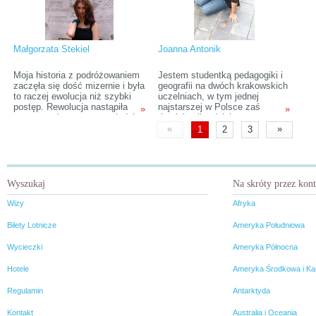
stały się łatwe i naturalne.
Małgorzata Stekiel
Joanna Antonik
Moja historia z podróżowaniem
Jestem studentką pedagogiki i
zaczęła się dość mizernie i była
geografii na dwóch krakowskich
to raczej ewolucja niż szybki
uczelniach, w tym jednej
postęp. Rewolucja nastąpiła
najstarszej w Polsce zaś
»
»
pewnego zimowego popołudnia,
drugiej najbardziej
gdy skierowana nie
pedagogicznej. Pasjonuje mnie
«
»
1
2
3
uzasadnionym impulsem
historia i kultura Żydów.
napisałam na portalu
Ostatnio odkryłam, że pisanie
internetowym ogłoszenie o
sprawia mi dużą przyjemność,
poszukiwaniu kompanki do
dlatego biorę udział w stażu
wyjazdu autostopowego.
Etravelera.
Wyszukaj
Na skróty przez kon
Wizy
Afryka
Bilety Lotnicze
Ameryka Południowa
Wycieczki
Ameryka Północna
Hotele
Ameryka Środkowa i Ka
Regulamin
Antarktyda
Kontakt
Australia i Oceania