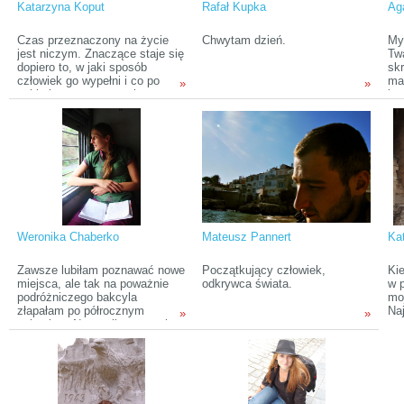
Katarzyna Koput
Rafał Kupka
Ag
Czas przeznaczony na życie
Chwytam dzień.
My
jest niczym. Znaczące staje się
Tw
dopiero to, w jaki sposób
sk
człowiek go wypełni i co po
mar
»
»
sobie innym pozostawi.
kuc
ser
Weronika Chaberko
Mateusz Pannert
Ka
Zawsze lubiłam poznawać nowe
Początkujący człowiek,
Ki
miejsca, ale tak na poważnie
odkrywca świata.
w p
podróżniczego bakcyla
mo
złapałam po półrocznym
Na
»
»
pobycie w Norwegii w ramach
wt
wymiany studenckiej.
mi
Znajomości, jakie wtedy
wy
zawarłam spowodowały, że
wy
świat nagle się skurczył, a
pa
podróże – bliższe i dalsze,