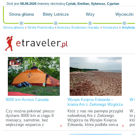
Dziś jest
08.08.2026
Imieniny obchodzą
Cyriak, Emilian, Sylwiusz, Cyprian
Strona główna
Bilety Lotnicze
Wizy
Wycieczki
Strona główna
»
Strefa Podróżnika
»
Ameryka Środkowa i Karaiby
»
Kostaryka
»
Artykuły
8000 km Across Canada
Wyspa Księcia Edwarda –
W 
kraina Ani z Zielonego Wzgórza
Czy można pokonać pieszo
Któż z nas nie pamięta przygód
W 
dystans 8000 km w ciągu 8
rudowłosej Ani z Zielonego
to 
miesięcy, samotnie, bez
Wzgórza na Wyspie Księcia
kt
większego wsparcia z
Edwarda, która podbiła serca
pos
»
»
zewnątrz, mierząc się z
wielu czytelników na
wyg
różnorodnymi warunkami
wszystkich szerokościach
ich