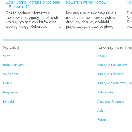
Szlak Wokół Morza Północnego
Rowerem wśród fiordów
Nor
– EuroVelo 12
Sześć tysięcy kilometrów
Norwegia to prawdziwy raj dla
Dla
rowerowej przygody, 8 różnych
motocyklistów i rowerzystów –
Nor
krajów, tysiące cyklistów oraz,
drogi są idealne, a widoki
Su
według Księgi Rekordów
przyprawiają o zawrót głowy.
prz
»
»
Guinnesa, tytuł najdłuższej na
Choć górskie trasy stanowią nie
słu
świecie trasy rowerowej z
lada wyzwanie dla ludzkich
pop
ciągłym oznakowaniem.
mięśni, warto się zdobyć na ten
Pr
Rowerowy Szlak Wokół Morza
wysiłek. W zamian bowiem
cie
Wyszukaj
Na skróty przez kon
Północnego ma dopiero 10 lat,
można wprost z roweru
za
a już nosi miano legendarnego.
podziwiać lodowce, ośnieżone
tyl
Wizy
Afryka
Warto sprawdzić, na czym
szczyty i turkusowe fiordy.
Nor
polega jego fenomen.
atr
Bilety Lotnicze
Ameryka Południowa
spo
lub
Wycieczki
Ameryka Północna
Hotele
Ameryka Środkowa i Ka
Regulamin
Antarktyda
Kontakt
Australia i Oceania
Azja
Europa